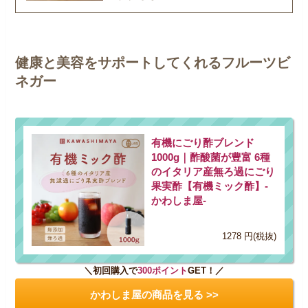
健康と美容をサポートしてくれるフルーツビ
ネガー
有機にごり酢ブレンド
1000g｜酢酸菌が豊富 6種
のイタリア産無ろ過にごり
果実酢【有機ミック酢】-
かわしま屋-
1278 円(税抜)
＼初回購入で
300ポイント
GET！／
かわしま屋の商品を見る >>