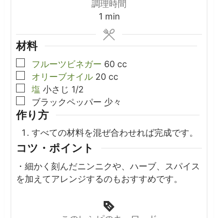
調理時間
minute
1
min
材料
▢
フルーツビネガー
60
cc
▢
オリーブオイル
20
cc
▢
塩
小さじ
1/2
▢
ブラックペッパー
少々
作り方
すべての材料を混ぜ合わせれば完成です。
コツ・ポイント
・細かく刻んだニンニクや、ハーブ、スパイス
を加えてアレンジするのもおすすめです。