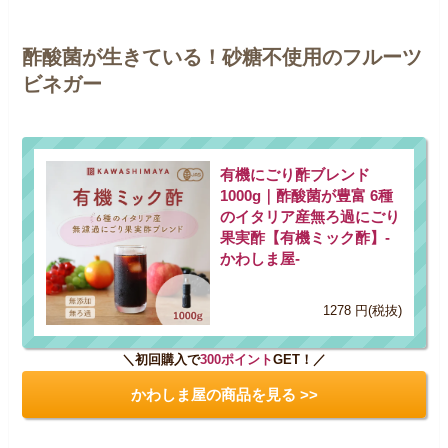
酢酸菌が生きている！砂糖不使用のフルーツ
ビネガー
有機にごり酢ブレンド
1000g｜酢酸菌が豊富 6種
のイタリア産無ろ過にごり
果実酢【有機ミック酢】-
かわしま屋-
1278 円(税抜)
＼初回購入で
300ポイント
GET！／
かわしま屋の商品を見る >>