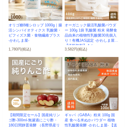
オリゴ糖8種シロップ 1000g｜腸
オーガニック腸活乳酸菌パウダ
活シンバイオティクス 乳酸菌・
ー 100g 1袋 乳酸菌 粉末 発酵食
ビフィズス菌・食物繊維プラス
品由来の植物性乳酸菌30兆個入
-かわしま屋-
り！有機JAS認定 -かわしま屋-
【送料無料】 *メ...
1,780円(税込)
3,582円(税込)
【期間限定セール】国産純リン
ギャバ（GABA）粉末 100g 国
ゴ酢-300ml-無濾過にごり酢・
産 食べる米ぬかパウダー 植物
180日間静置発酵 （長野県産リ
性乳酸菌発酵 -かわしま屋- 【送