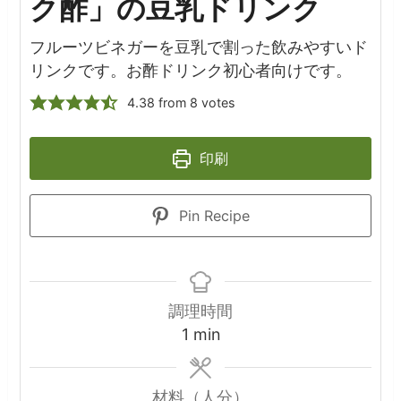
ク酢」の豆乳ドリンク
フルーツビネガーを豆乳で割った飲みやすいド
リンクです。お酢ドリンク初心者向けです。
4.38
from
8
votes
印刷
Pin Recipe
調理時間
minute
1
min
材料（人分）