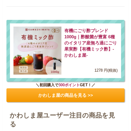
有機にごり酢ブレンド
1000g｜酢酸菌が豊富 6種
のイタリア産無ろ過にごり
果実酢【有機ミック酢】-
かわしま屋-
1278 円(税抜)
＼初回購入で
300ポイント
GET！／
かわしま屋の商品を見る >>
かわしま屋ユーザー注目の商品を見
る