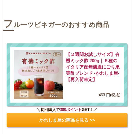
フ
ルーツビネガーのおすすめ商品
【２週間お試しサイズ】有
機ミック酢 200g｜６種の
イタリア産無濾過にごり果
実酢ブレンド -かわしま屋-
【再入荷未定】
463 円(税抜)
＼初回購入で
300ポイント
GET！／
かわしま屋の商品を見る >>