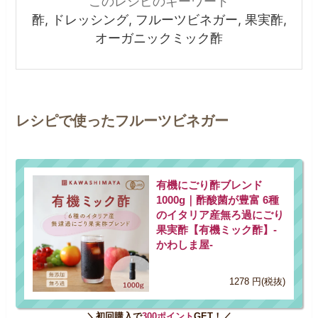
このレシピのキーワード
酢, ドレッシング, フルーツビネガー, 果実酢,
オーガニックミック酢
レシピで使ったフルーツビネガー
有機にごり酢ブレンド
1000g｜酢酸菌が豊富 6種
のイタリア産無ろ過にごり
果実酢【有機ミック酢】-
かわしま屋-
1278 円(税抜)
＼初回購入で
300ポイント
GET！／