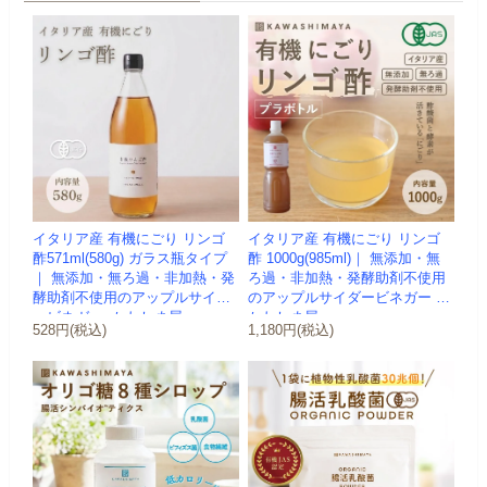
イタリア産 有機にごり リンゴ
イタリア産 有機にごり リンゴ
酢571ml(580g) ガラス瓶タイプ
酢 1000g(985ml)｜ 無添加・無
｜ 無添加・無ろ過・非加熱・発
ろ過・非加熱・発酵助剤不使用
酵助剤不使用のアップルサイダ
のアップルサイダービネガー -
ービネガー -かわしま屋-
かわしま屋-
528円(税込)
1,180円(税込)