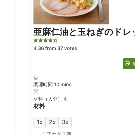
亜麻仁油と玉ねぎのドレ
4.36
from
37
votes
minutes
調理時間
10
mins
材料（人分）
4
材料
1x
2x
3x
▢
玉ねぎ
1
個