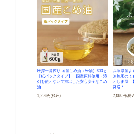
圧搾一番搾り 国産こめ油（米油）600ｇ
兵庫県産よも
【紙パックタイプ】｜国産原料使用・溶
無施肥のよ
剤を使わないで抽出した安心安全なこめ
わしま屋-
油
発送＊
1,296円(税込)
2,090円(税