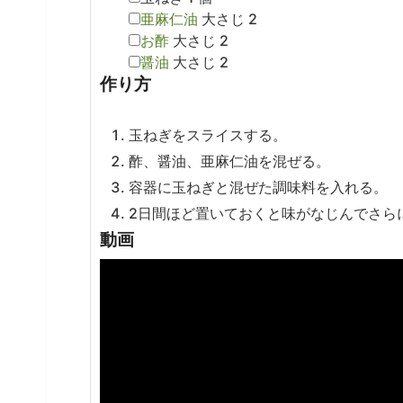
▢
亜麻仁油
大さじ
2
▢
お酢
大さじ
2
▢
醤油
大さじ
2
作り方
玉ねぎをスライスする。
酢、醤油、亜麻仁油を混ぜる。
容器に玉ねぎと混ぜた調味料を入れる。
2日間ほど置いておくと味がなじんでさら
動画