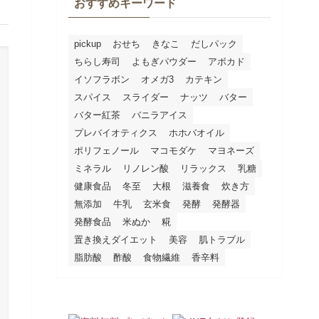
おすすめキーワード
pickup
おせち
きなこ
だしパック
ちらし寿司
よもぎパウダー
アボカド
イソフラボン
オメガ3
カテキン
スパイス
スライダー
ナッツ
バター
バター紅茶
バニラアイス
プレバイオティクス
ホホバオイル
ポリフェノール
マコモダケ
マヨネーズ
ミネラル
リノレン酸
リラックス
乳糖
健康食品
冬至
大根
滋養食
炊き方
無添加
牛乳
玄米食
発酵
発酵器
発酵食品
米ぬか
糀
置き換えダイエット
美容
肌トラブル
脂肪酸
酢酸
食物繊維
香辛料