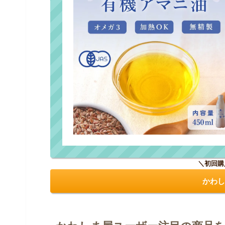
＼初回購
かわし