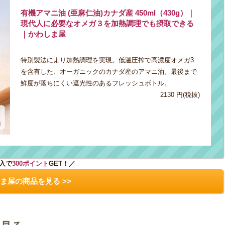
有機アマニ油 (亜麻仁油)カナダ産 450ml（430g）｜
現代人に必要なオメガ３を加熱調理でも摂取できる
｜かわしま屋
特別製法により加熱調理を実現。低温圧搾で高濃度オメガ3
を含有した、オーガニックのカナダ産のアマニ油。最後まで
鮮度が落ちにくい遮光性のあるフレッシュボトル。
2130 円(税抜)
入で
300ポイント
GET！／
ま屋の商品を見る >>