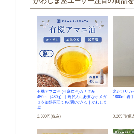
かわしま屋ユーザー注目の商品
有機アマニ油 (亜麻仁油)カナダ産
米だけリカ
450ml（430g）｜現代人に必要なオメガ
1800ml-岩
３を加熱調理でも摂取できる｜かわしま
屋
2,300円(税込)
3,285円(税