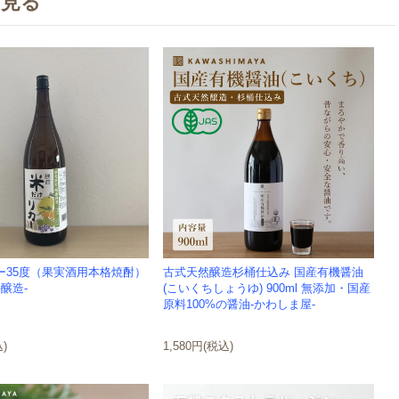
を見る
ー35度（果実酒用本格焼酎）
古式天然醸造杉桶仕込み 国産有機醤油
手醸造-
(こいくちしょうゆ) 900ml 無添加・国産
原料100%の醤油-かわしま屋-
込)
1,580円(税込)