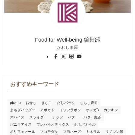
Food for Well-being 編集部
かわしま屋
おすすめキーワード
pickup
おせち
きなこ
だしパック
ちらし寿司
よもぎパウダー
アボカド
イソフラボン
オメガ3
カテキン
スパイス
スライダー
ナッツ
バター
バター紅茶
バニラアイス
プレバイオティクス
ホホバオイル
ポリフェノール
マコモダケ
マヨネーズ
ミネラル
リノレン酸