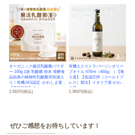
オーガニック腸活乳酸菌パウダ
有機エクストラバージンオリー
ー 100g 1袋 乳酸菌 粉末 発酵食
ブオイル 470ml（450g）｜【無
品由来の植物性乳酸菌30兆個入
ろ過】【低温圧搾（コールドプ
り！有機JAS認定 -かわしま屋-
レス）製法】イタリア産-かわし
【送料無料】 *メ...
ま屋-
3,582円(税込)
2,380円(税込)
ぜひご感想をお待ちしています！