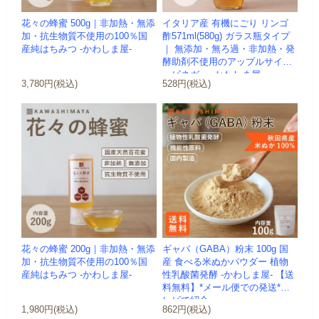
花々の蜂蜜 500g｜非加熱・無添
イタリア産 有機にごり リンゴ
加・抗生物質不使用の100％国
酢571ml(580g) ガラス瓶タイプ
産純はちみつ -かわしま屋-
｜ 無添加・無ろ過・非加熱・発
酵助剤不使用のアップルサイダ
ービネガー -かわしま屋-
3,780円(税込)
528円(税込)
花々の蜂蜜 200g｜非加熱・無添
ギャバ（GABA）粉末 100g 国
加・抗生物質不使用の100％国
産 食べる米ぬかパウダー 植物
産純はちみつ -かわしま屋-
性乳酸菌発酵 -かわしま屋- 【送
料無料】*メール便での発送*テ
レビで紹介
1,980円(税込)
862円(税込)