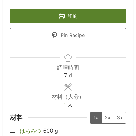
印刷
Pin Recipe
調理時間
days
7
d
材料（人分）
1
人
材料
1x
2x
3x
▢
はちみつ
500
g