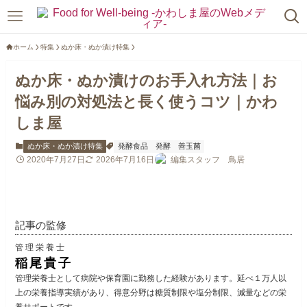
ホーム
特集
ぬか床・ぬか漬け特集
ぬか床・ぬか漬けのお手入れ方法｜お
悩み別の対処法と長く使うコツ｜かわ
しま屋
ぬか床・ぬか漬け特集
発酵食品
発酵
善玉菌
2020年7月27日
2026年7月16日
編集スタッフ 鳥居
記事の監修
管理栄養士
稲尾貴子
管理栄養士として病院や保育園に勤務した経験があります。延べ１万人以
上の栄養指導実績があり、得意分野は糖質制限や塩分制限、減量などの栄