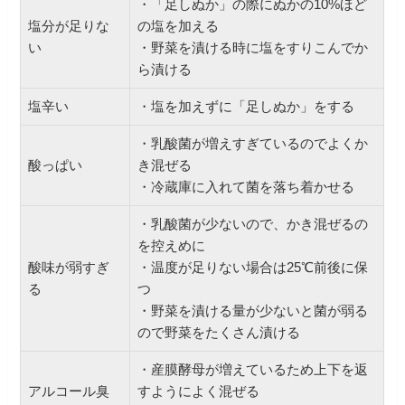
・「足しぬか」の際にぬかの10%ほど
塩分が足りな
の塩を加える
い
・野菜を漬ける時に塩をすりこんでか
ら漬ける
塩辛い
・塩を加えずに「足しぬか」をする
・乳酸菌が増えすぎているのでよくか
酸っぱい
き混ぜる
・冷蔵庫に入れて菌を落ち着かせる
・乳酸菌が少ないので、かき混ぜるの
を控えめに
酸味が弱すぎ
・温度が足りない場合は25℃前後に保
る
つ
・野菜を漬ける量が少ないと菌が弱る
ので野菜をたくさん漬ける
・産膜酵母が増えているため上下を返
アルコール臭
すようによく混ぜる