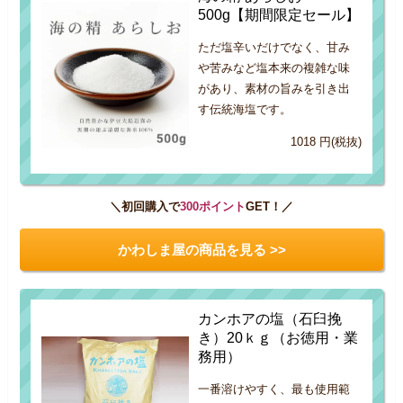
500g【期間限定セール】
ただ塩辛いだけでなく、甘み
や苦みなど塩本来の複雑な味
があり、素材の旨みを引き出
す伝統海塩です。
1018 円(税抜)
＼初回購入で
300ポイント
GET！／
かわしま屋の商品を見る >>
カンホアの塩（石臼挽
き）20ｋｇ（お徳用・業
務用）
一番溶けやすく、最も使用範