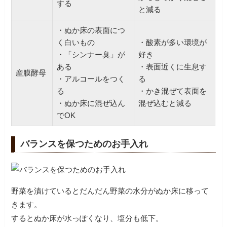
する
と減る
・ぬか床の表面につ
く白いもの
・酸素が多い環境が
・「シンナー臭」が
好き
ある
・表面近くに生息す
産膜酵母
・アルコールをつく
る
る
・かき混ぜて表面を
・ぬか床に混ぜ込ん
混ぜ込むと減る
でOK
バランスを保つためのお手入れ
野菜を漬けているとだんだん野菜の水分がぬか床に移って
きます。
するとぬか床が水っぽくなり、塩分も低下。