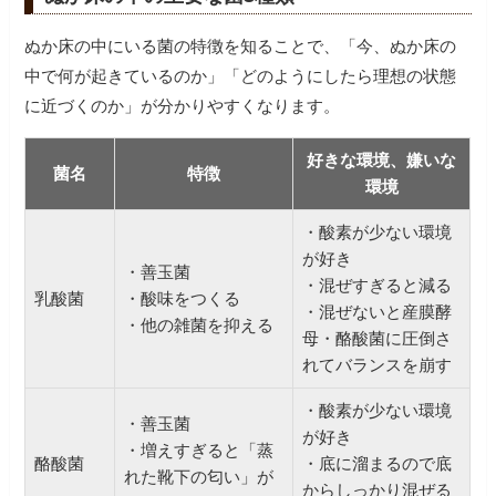
ぬか床の中にいる菌の特徴を知ることで、「今、ぬか床の
中で何が起きているのか」「どのようにしたら理想の状態
に近づくのか」が分かりやすくなります。
好きな環境、嫌いな
菌名
特徴
環境
・酸素が少ない環境
が好き
・善玉菌
・混ぜすぎると減る
乳酸菌
・酸味をつくる
・混ぜないと産膜酵
・他の雑菌を抑える
母・酪酸菌に圧倒さ
れてバランスを崩す
・酸素が少ない環境
・善玉菌
が好き
・増えすぎると「蒸
酪酸菌
・底に溜まるので底
れた靴下の匂い」が
からしっかり混ぜる