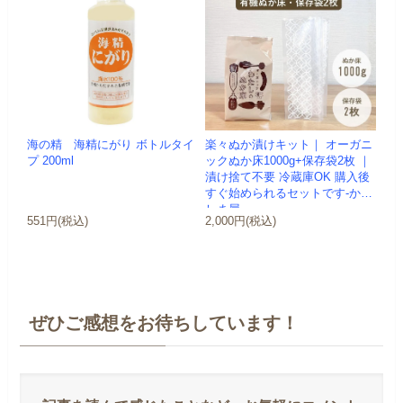
海の精 海精にがり ボトルタイ
楽々ぬか漬けキット｜ オーガニ
プ 200ml
ックぬか床1000g+保存袋2枚 ｜
漬け捨て不要 冷蔵庫OK 購入後
すぐ始められるセットです-かわ
しま屋-
551円(税込)
2,000円(税込)
ぜひご感想をお待ちしています！