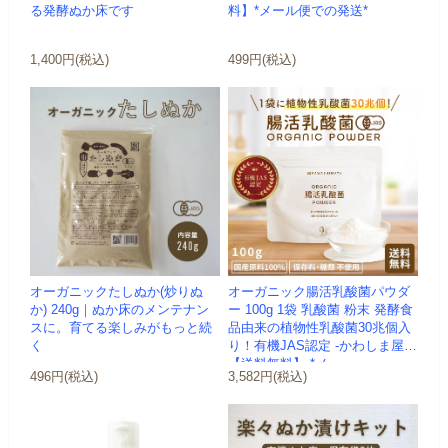
る発酵ぬか床です
料】*メール便での発送*
1,400円(税込)
499円(税込)
オーガニックたしぬか(炒りぬ
オーガニック腸活乳酸菌パウダ
か) 240g｜ぬか床のメンテナン
ー 100g 1袋 乳酸菌 粉末 発酵食
スに。育てる楽しみがもっと続
品由来の植物性乳酸菌30兆個入
く
り！有機JAS認定 -かわしま屋-
【送料無料】 *メ...
496円(税込)
3,582円(税込)