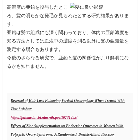
高濃度の亜鉛を投与したとこ
ろ、髪の明らかな発毛が見られたとする研究結果がありま
す。
亜鉛は髪の組成にも深く関わっており、体内の亜鉛濃度を
知る方法としては血液中の濃度を測る以外に髪の亜鉛量を
測定する場合もあります。
今後のさらなる研究で、亜鉛と髪の関係性がより鮮明にな
るかも知れません。
Reversal of Hair Loss Following Vertical Gastroplasty When Treated With
Zinc Sulphate
https://pubmed.ncbi.nlm.nih.gov/10731253/
Effects of Zinc Supplementation on Endocrine Outcomes in Women With
Polycystic Ovary Syndrome: A Randomized, Double-Blind, Placebo-