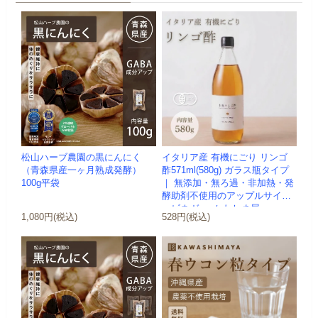
松山ハーブ農園の黒にんにく
イタリア産 有機にごり リンゴ
（青森県産一ヶ月熟成発酵）
酢571ml(580g) ガラス瓶タイプ
100g平袋
｜ 無添加・無ろ過・非加熱・発
酵助剤不使用のアップルサイダ
ービネガー -かわしま屋-
1,080円(税込)
528円(税込)