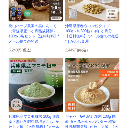
松山ハーブ農園の黒にんにく
沖縄県産春ウコン粒タイプ
（青森県産一ヶ月熟成発酵）
100g（約500粒）-約1ヶ月分
100gx3袋セット【送料無料】*
【送料無料】*メール便での発送
メール便での発送
*｜かわしま屋
3,240円(税込)
2,449円(税込)
兵庫県産マコモ粉末 100g 無農
ギャバ（GABA）粉末 100g 国
薬・無化学肥料栽培まこも -か
産 食べる米ぬかパウダー 植物
わしま屋-【送料無料】*メール
性乳酸菌発酵 -かわしま屋- 【送