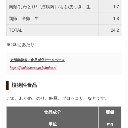
肉類/にわとり/［成鶏肉］/もも/皮つき、生
1.7
鶏卵 全卵 生
1.3
TOTAL
24.2
※100ｇあたり
文部科学省：食品成分データベース
https://fooddb.mext.go.jp/index.pl
植物性食品
ごま、わかめ、のり、納豆、ブロッコリーなどです。
食品成分
亜鉛
単位
mg