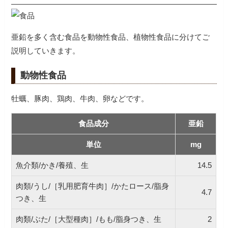
亜鉛を多く含む食品を動物性食品、植物性食品に分けてご
説明していきます。
動物性食品
牡蠣、豚肉、鶏肉、牛肉、卵などです。
食品成分
亜鉛
単位
mg
魚介類/かき/養殖、生
14.5
肉類/うし/［乳用肥育牛肉］/かたロース/脂身
4.7
つき、生
肉類/ぶた/［大型種肉］/もも/脂身つき、生
2