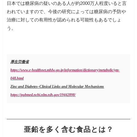
日本では糖尿病の疑いのある人が約2000万人程度いると言
われていますので、今後の研究によっては糖尿病の予防や
治療に対しての有用性が認められる可能性もあるでしょ
う。
厚生労働省
https://www.e-healthnet.mhlw.go.jp/information/dictionary/metabolic/ym-
048.html
Zinc and Diabetes–Clinical Links and Molecular Mechanisms
https://pubmed.ncbi.nlm.nih.gov/19442898/
亜鉛を多く含む食品とは？