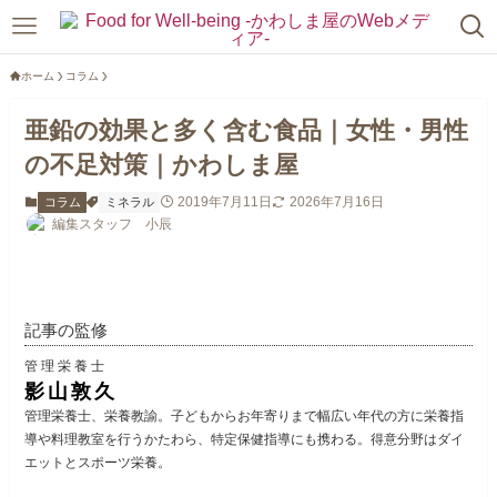
ホーム
コラム
亜鉛の効果と多く含む食品｜女性・男性
の不足対策｜かわしま屋
2019年7月11日
2026年7月16日
コラム
ミネラル
編集スタッフ 小辰
記事の監修
管理栄養士
影山敦久
管理栄養士、栄養教諭。子どもからお年寄りまで幅広い年代の方に栄養指
導や料理教室を行うかたわら、特定保健指導にも携わる。得意分野はダイ
エットとスポーツ栄養。