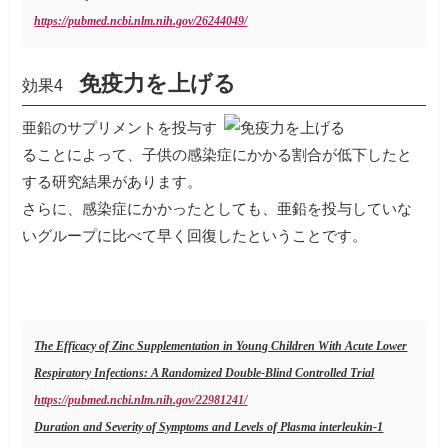
https://pubmed.ncbi.nlm.nih.gov/26244049/
免疫力を上げる
効果4
亜鉛のサプリメントを投与す
ることによって、子供の感染症にかかる割合が低下したと
する研究結果があります。
さらに、感染症にかかったとしても、亜鉛を投与していな
いグループに比べて早く回復したということです。
The Efficacy of Zinc Supplementation in Young Children With Acute Lower
Respiratory Infections: A Randomized Double-Blind Controlled Trial
https://pubmed.ncbi.nlm.nih.gov/22981241/
Duration and Severity of Symptoms and Levels of Plasma interleukin-1