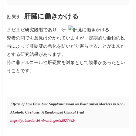
肝臓に働きかける
効果6
まだまだ研究段階であり、研
究者の間でも意見は分かれていますが、定期的な亜鉛の投
与によって肝硬変の悪化を防いだり遅らせることが出来た
とする研究結果があります。
特に非アルコール性肝硬変を対象として効果があったとい
うことです。
Effects of Low Dose Zinc Supplementation on Biochemical Markers in Non-
Alcoholic Cirrhosis: A Randomized Clinical Trial
https://pubmed.ncbi.nlm.nih.gov/22827782/