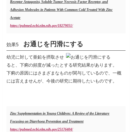
Receptor Antagonist, Soluble Tumor Necrosis Factor Receptor, and
Adhesion Molecules in Patients With Common Cold Treated With Zinc
Acetate
https://pubmed.ncbi.nlm.nih.gov/18279051/
お通じを円滑にする
効果5
幼児に対して亜鉛を摂取させ
ると、下痢の頻度が減ったとする研究結果があります。
下痢の原因にはさまざまなものが関与しているので、一概
には言えませんが、今後の研究に期待したいものです。
Zinc Supplementation in Young Children: A Review of the Literature
Focusing on Diarrhoea Prevention and Treatment
https://pubmed.ncbi.nlm.nih.gov/25176404/