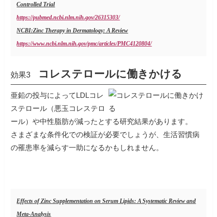
Controlled Trial
https://pubmed.ncbi.nlm.nih.gov/26315303/
NCBI:Zinc Therapy in Dermatology: A Review
https://www.ncbi.nlm.nih.gov/pmc/articles/PMC4120804/
コレステロールに働きかける
効果3
亜鉛の投与によってLDLコレ
ステロール（悪玉コレステロ
ール）や中性脂肪が減ったとする研究結果があります。
さまざまな条件化での検証が必要でしょうが、生活習慣病
の罹患率を減らす一助になるかもしれません。
Effects of Zinc Supplementation on Serum Lipids: A Systematic Review and
Meta-Analysis