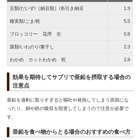
豆類/だいず/［納豆類］/糸引き納豆
1.9
種実類/ごま/乾
5.5
ブロッコリー 花序 生
0.8
藻類/いわのり/素干し
2.3
わかめ カットわかめ 乾
2.8
効果を期待してサプリで亜鉛を摂取する場合の
注意点
亜鉛を過剰に取りすぎると嘔吐や発熱してしまう原因にな
ったり、銅や鉄の吸収を阻害してしまうので注意が必要で
す。
亜鉛を食べ物からとる場合のおすすめの食べ方