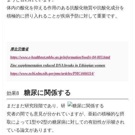
体内の酸化を抑える作用のある抗酸化物質や抗酸化成分を
積極的に摂り入れることが疾病予防に対して重要です。
厚生労働省
https://www.e-healthnet.mhlw.go.jp/information/food/e-04-003.html
Zinc supplementation reduced DNA breaks in Ethiopian women
https://www.ncbi.nlm.nih.gov/pmc/articles/PMC4466114/
糖尿に関係する
効果8
まだまだ研究段階であり、研
究者の間でも意見が分かれていますが、亜鉛の積極的な摂
取によって1型や2型の糖尿病に対しての有効性が示唆され
ている論文があります。