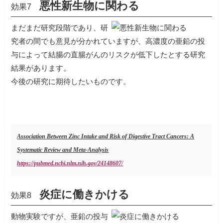
悪性新生物に関わる
効果7
まだまだ研究段階であり、研
究者の間でも意見が分かれていますが、高濃度の亜鉛の投
与によって結腸の直腸がんのリスクが低下したとする研究
結果があります。
今後の研究に期待したいものです。
Association Between Zinc Intake and Risk of Digestive Tract Cancers: A
Systematic Review and Meta-Analysis
https://pubmed.ncbi.nlm.nih.gov/24148607/
炎症に働きかける
効果8
動物実験ですが、亜鉛の投与