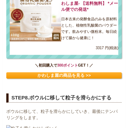
わしま屋- 【送料無料】 *メー
ル便での発送*
日本古来の発酵食品のみを原材料
とした、植物性乳酸菌のパウダー
です。飲みやすい微粉末。毎日続
けて腸から健康に！
3317 円(税抜)
＼初回購入で
300ポイント
GET！／
かわしま屋の商品を見る >>
STEP8.ボウルに移して粒子を滑らかにする
ボウルに移して、粒子を滑らかにしていき、最後にテンパ
リングをします。