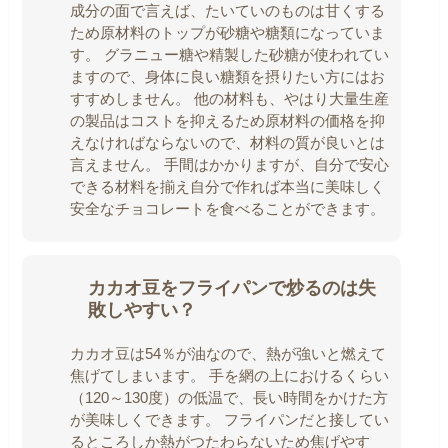
成分の面で言えば、たいていのものは甘くする
ため原材料のトップが砂糖や糖類になっていま
す。
グラニュー糖や精製した砂糖が使われてい
ますので、身体に良い糖類を摂りたい方にはお
すすめしません。
他の材料も、やはり大量生産
の製品はコストを抑えるため原材料の価格を抑
えなければならないので、材料の質が良いとは
言えません。
手間はかかりますが、自分で安心
できる材料を揃え自分で作れば本当に美味しく
安全なチョコレートを食べることができます。
カカオ豆をフライパンで炒るのは失
敗しやすい？
カカオ豆は54％が油なので、熱が強いと燃えて
焦げてしまいます。
手を網の上におけるくらい
（120～130度）の低温で、長い時間をかけた方
が美味しくできます。
フライパンだと接してい
るところしか熱がつたわらないため焦げやす