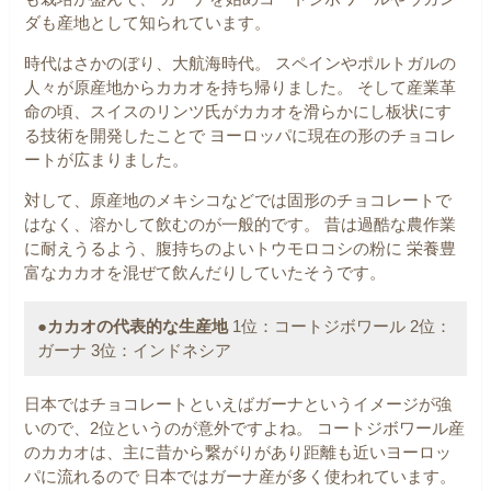
ダも産地として知られています。
時代はさかのぼり、大航海時代。
スペインやポルトガルの
人々が原産地からカカオを持ち帰りました。
そして産業革
命の頃、スイスのリンツ氏がカカオを滑らかにし板状にす
る技術を開発したことで
ヨーロッパに現在の形のチョコレ
ートが広まりました。
対して、原産地のメキシコなどでは固形のチョコレートで
はなく、溶かして飲むのが一般的です。
昔は過酷な農作業
に耐えうるよう、腹持ちのよいトウモロコシの粉に
栄養豊
富なカカオを混ぜて飲んだりしていたそうです。
●カカオの代表的な生産地
1位：コートジボワール
2位：
ガーナ
3位：インドネシア
日本ではチョコレートといえばガーナというイメージが強
いので、2位というのが意外ですよね。
コートジボワール産
のカカオは、主に昔から繋がりがあり距離も近いヨーロッ
パに流れるので
日本ではガーナ産が多く使われています。