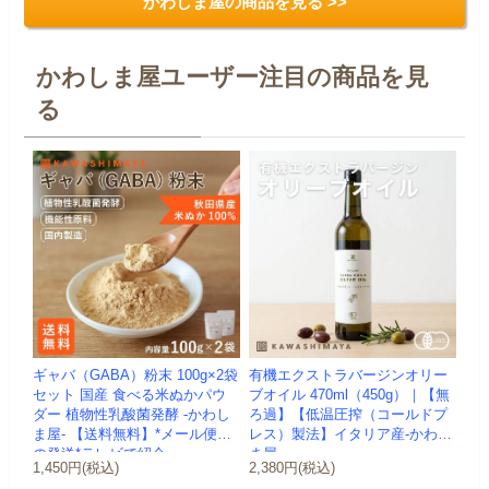
かわしま屋の商品を見る >>
かわしま屋ユーザー注目の商品を見
る
ギャバ（GABA）粉末 100g×2袋
有機エクストラバージンオリー
セット 国産 食べる米ぬかパウ
ブオイル 470ml（450g）｜【無
ダー 植物性乳酸菌発酵 -かわし
ろ過】【低温圧搾（コールドプ
ま屋- 【送料無料】*メール便で
レス）製法】イタリア産-かわし
の発送*テレビで紹介
ま屋-
1,450円(税込)
2,380円(税込)