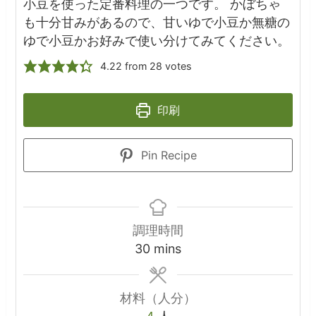
小豆を使った定番料理の一つです。 かぼちゃ
も十分甘みがあるので、甘いゆで小豆か無糖の
ゆで小豆かお好みで使い分けてみてください。
4.22
from
28
votes
印刷
Pin Recipe
調理時間
minutes
30
mins
材料（人分）