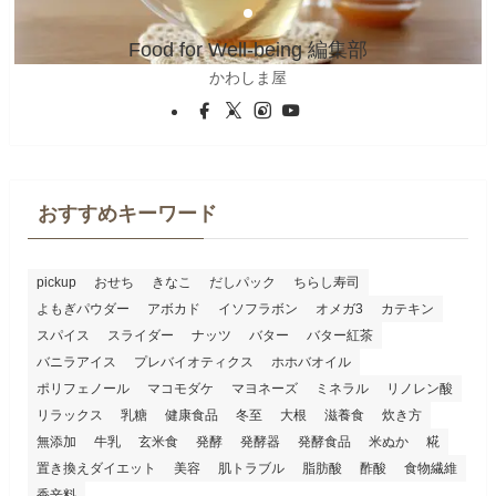
Food for Well-being 編集部
かわしま屋
おすすめキーワード
pickup
おせち
きなこ
だしパック
ちらし寿司
よもぎパウダー
アボカド
イソフラボン
オメガ3
カテキン
スパイス
スライダー
ナッツ
バター
バター紅茶
バニラアイス
プレバイオティクス
ホホバオイル
ポリフェノール
マコモダケ
マヨネーズ
ミネラル
リノレン酸
リラックス
乳糖
健康食品
冬至
大根
滋養食
炊き方
無添加
牛乳
玄米食
発酵
発酵器
発酵食品
米ぬか
糀
置き換えダイエット
美容
肌トラブル
脂肪酸
酢酸
食物繊維
香辛料