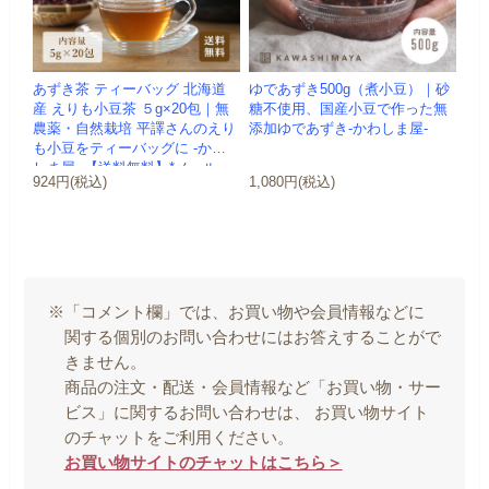
あずき茶 ティーバッグ 北海道
ゆであずき500g（煮小豆）｜砂
産 えりも小豆茶 ５g×20包｜無
糖不使用、国産小豆で作った無
農薬・自然栽培 平譯さんのえり
添加ゆであずき-かわしま屋-
も小豆をティーバッグに -かわ
しま屋- 【送料無料】*メール...
924円(税込)
1,080円(税込)
※「コメント欄」では、お買い物や会員情報などに
関する個別のお問い合わせにはお答えすることがで
きません。
商品の注文・配送・会員情報など「お買い物・サー
ビス」に関するお問い合わせは、 お買い物サイト
のチャットをご利用ください。
お買い物サイトのチャットはこちら＞