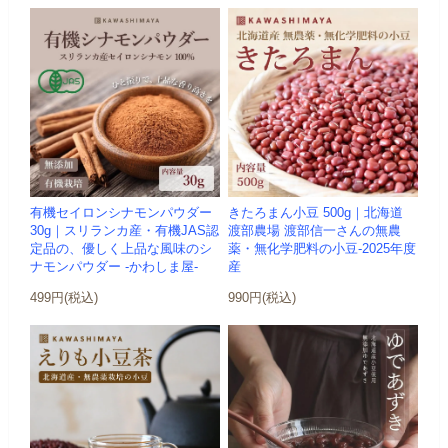
有機セイロンシナモンパウダー
きたろまん小豆 500g｜北海道
30g｜スリランカ産・有機JAS認
渡部農場 渡部信一さんの無農
定品の、優しく上品な風味のシ
薬・無化学肥料の小豆-2025年度
ナモンパウダー -かわしま屋-
産
499円(税込)
990円(税込)