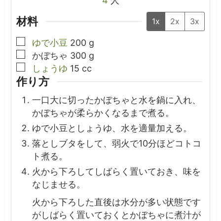
4
人
材料
1x
2x
3x
▢
ゆで小豆
200
g
▢
かぼちゃ
300
g
▢
しょうゆ
15
cc
作り方
一口大に切ったかぼちゃと水を鍋に入れ、
かぼちゃが柔らかくなるまで煮る。
ゆで小豆としょうゆ、水を適量加える。
落としブタをして、弱火で10分ほどコトコ
ト煮る。
火から下ろしてしばらく置いておき、味を
なじませる。
火から下ろした直後は水分が多い状態です
がしばらく置いておくとかぼちゃに煮汁が