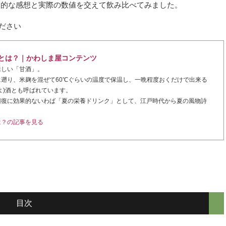
人的な感想と実際の数値を交えて飲み比べてみました。
とは？｜かわしま屋コンテンツ
味しい「甘酒」。
遡り、米麹を混ぜて60℃ぐらいの温度で保温し、一晩程度おくだけで出来る
よ)酒とも呼ばれています。
回復に効果的ないわば「夏の栄養ドリンク」として、江戸時代から夏の風物詩
は？の記事を見る
目次