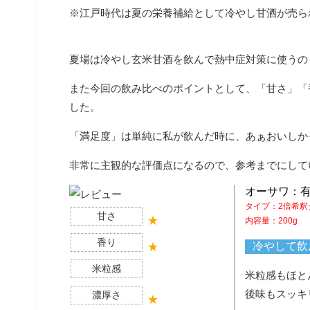
※江戸時代は夏の栄養補給として冷やし甘酒が売ら
夏場は冷やし玄米甘酒を飲んで熱中症対策に使うの
また今回の飲み比べのポイントとして、「甘さ」「
した。
「満足度」は単純に私が飲んだ時に、あぁおいしか
非常に主観的な評価点になるので、参考までにして
オーサワ：
タイプ：2倍希釈
甘さ
内容量：200g
香り
冷やして飲
米粒感
米粒感もほと
後味もスッキ
濃厚さ