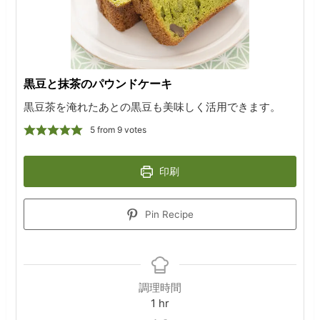
黒豆と抹茶のパウンドケーキ
黒豆茶を淹れたあとの黒豆も美味しく活用できます。
5
from
9
votes
印刷
Pin Recipe
調理時間
hour
1
hr