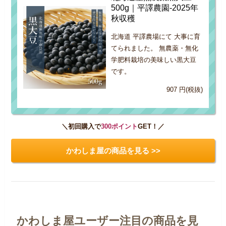
500g｜平譯農園-2025年
秋収穫
北海道 平譯農場にて 大事に育
てられました。 無農薬・無化
学肥料栽培の美味しい黒大豆
です。
907 円(税抜)
＼初回購入で
300ポイント
GET！／
かわしま屋の商品を見る >>
かわしま屋ユーザー注目の商品を見