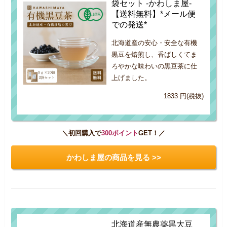
袋セット -かわしま屋-
【送料無料】*メール便
での発送*
北海道産の安心・安全な有機
黒豆を焙煎し、香ばしくてま
ろやかな味わいの黒豆茶に仕
上げました。
1833 円(税抜)
＼初回購入で
300ポイント
GET！／
かわしま屋の商品を見る >>
北海道産無農薬黒大豆