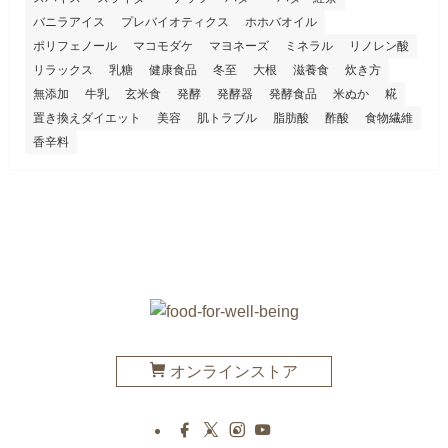
バニラアイス
プレバイオティクス
ホホバオイル
ポリフェノール
マコモダケ
マヨネーズ
ミネラル
リノレン酸
リラックス
乳糖
健康食品
冬至
大根
滋養食
炊き方
無添加
牛乳
玄米食
発酵
発酵器
発酵食品
米ぬか
糀
置き換えダイエット
美容
肌トラブル
脂肪酸
酢酸
食物繊維
香辛料
オンラインストア