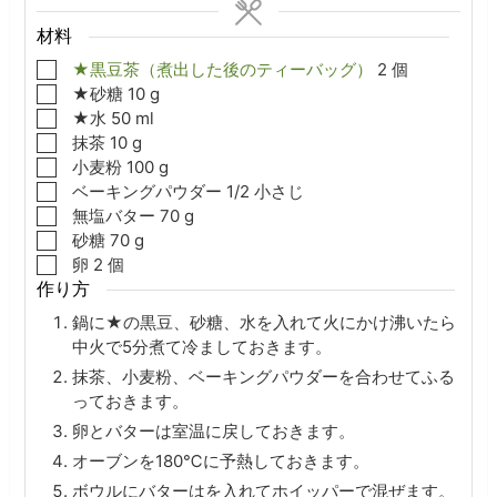
材料
▢
★黒豆茶（煮出した後のティーバッグ）
2
個
▢
★砂糖
10
g
▢
★水
50
ml
▢
抹茶
10
g
▢
小麦粉
100
g
▢
ベーキングパウダー
1/2
小さじ
▢
無塩バター
70
g
▢
砂糖
70
g
▢
卵
2
個
作り方
鍋に★の黒豆、砂糖、水を入れて火にかけ沸いたら
中火で5分煮て冷ましておきます。
抹茶、小麦粉、ベーキングパウダーを合わせてふる
っておきます。
卵とバターは室温に戻しておきます。
オーブンを180℃に予熱しておきます。
ボウルにバターはを入れてホイッパーで混ぜます。