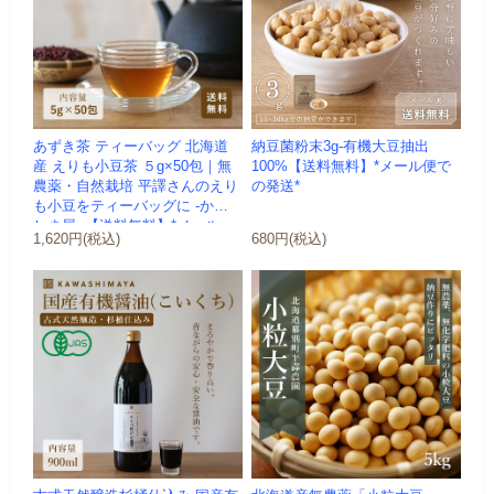
あずき茶 ティーバッグ 北海道
納豆菌粉末3g-有機大豆抽出
産 えりも小豆茶 ５g×50包｜無
100%【送料無料】*メール便で
農薬・自然栽培 平譯さんのえり
の発送*
も小豆をティーバッグに -かわ
しま屋- 【送料無料】*メール...
1,620円(税込)
680円(税込)