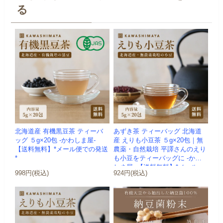
る
北海道産 有機黒豆茶 ティーバ
あずき茶 ティーバッグ 北海道
ッグ ５g×20包 -かわしま屋-
産 えりも小豆茶 ５g×20包｜無
【送料無料】*メール便での発送
農薬・自然栽培 平譯さんのえり
*
も小豆をティーバッグに -かわ
しま屋- 【送料無料】*メール...
998円(税込)
924円(税込)