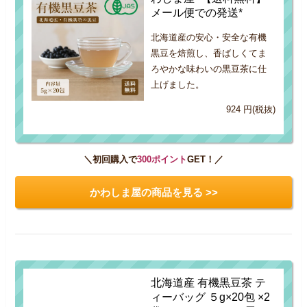
メール便での発送*
北海道産の安心・安全な有機
黒豆を焙煎し、香ばしくてま
ろやかな味わいの黒豆茶に仕
上げました。
924 円(税抜)
＼初回購入で
300ポイント
GET！／
かわしま屋の商品を見る >>
北海道産 有機黒豆茶 テ
ィーバッグ ５g×20包 ×2