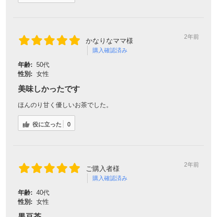
2年前
かなりなママ様
購入確認済み
年齢:
50代
性別:
女性
美味しかったです
ほんのり甘く優しいお茶でした。
役に立った
0
会員登録ありがとうございます！
＼ ご登録の感謝を込めて ／
新規会員様限定
特典クーポン
2年前
ご購入者様
新規会員様限定
購入確認済み
300
今すぐ使える
円OFFクーポン
を
300
年齢:
40代
ご用意しました🎁
性別:
女性
円OFF
黒豆茶