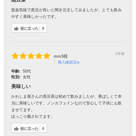
貧血気味で黒豆が良いと聞き注文してみましたが、とても飲み
やすく美味しかったです。
対象者：かわしま屋で初めてお買い物をされる方
利用条件：3,000円以上のお買い物でご利用いただけます
役に立った
0
ご利用回数：お一人様1回限り
※他のクーポンとの併用はできません
2年前
mm3様
クーポンのご利用方法はこちら >>
購入確認済み
年齢:
50代
性別:
女性
美味しい
かわしま屋さんの黒豆茶は初めて飲みましたが、香ばしくて本
当に美味しいです。ノンカフェインなので安心して子供にも飲
ませてます。
ほっこり癒されてます。
役に立った
0