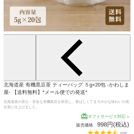
北海道産 有機黒豆茶 ティーバッグ ５g×20包 -かわしま
屋- 【送料無料】*メール便での発送*
北海道産の安心・安全な有機黒豆を焙煎し、香ばしくてまろやかな味わいの黒
豆茶に仕上げました。
redeem
ギフトサービス対応 »
998円(税込)
販売価格
65件