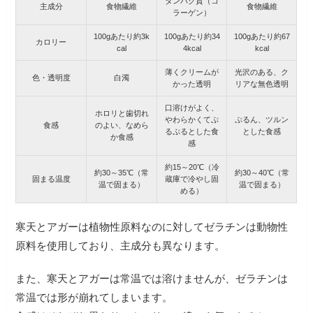
タンパク質（コ
主成分
食物繊維
食物繊維
ラーゲン）
100gあたり約3k
100gあたり約34
100gあたり約67
カロリー
cal
4kcal
kcal
薄くクリームが
光沢のある、ク
色・透明度
白濁
かった透明
リアな無色透明
口溶けがよく、
ホロリと歯切れ
やわらかくてぷ
ぷるん、ツルン
食感
のよい、なめら
るぷるとした食
とした食感
か食感
感
約15～20℃（冷
約30～35℃（常
約30～40℃（常
固まる温度
蔵庫で冷やし固
温で固まる）
温で固まる）
める）
寒天とアガーは植物性原料なのに対してゼラチンは動物性
原料を使用しており、主成分も異なります。
また、寒天とアガーは常温では溶けませんが、ゼラチンは
常温では形が崩れてしまいます。