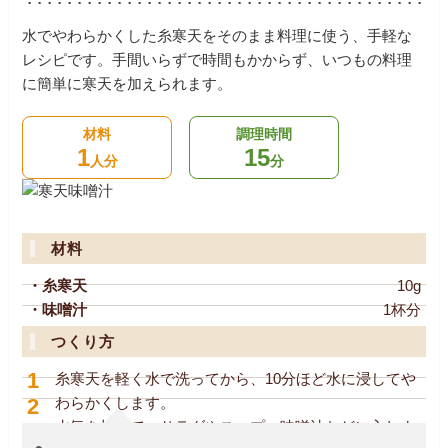
水でやわらかくした糸寒天をそのまま料理に使う、手軽な
レシピです。手間いらずで時間もかからず、いつもの料理
に簡単に寒天を加えられます。
材料
調理時間
1
15
人分
分
材料
・糸寒天
10g
・味噌汁
1杯分
つくり方
1
糸寒天を軽く水で洗ってから、10分ほど水に浸してや
2
わらかくします。
水気を切って、サラダやスープ・味噌汁などに入れま