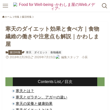
ホーム
特集
腸活特集
寒天のダイエット効果と食べ方｜食物
繊維の働きや注意点も解説｜かわしま
屋
腸活特集
寒天
ダイエット
食物繊維
2018年2月28日
2026年7月15日
編集スタッフ 小辰
Contents List／目次
寒天とは？
寒天とゼラチン、アガーの違い
寒天の栄養と健康効果
寒天ダイエットとは？