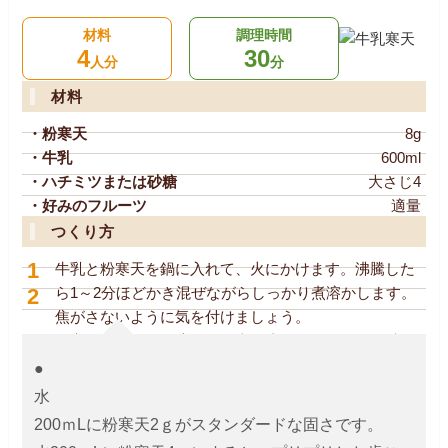
材料
調理時間
4
30
人分
分
材料
・粉寒天
8g
・牛乳
600ml
・ハチミツまたは砂糖
大さじ4
・好みのフルーツ
適量
つくり方
1
牛乳と粉寒天を鍋に入れて、火にかけます。沸騰した
2
ら1～2分ほどかき混ぜながらしっかり煮溶かします。
焦がさないように気を付けましょう。
3
粉寒天がしっかり溶けたら火を止め、はちみつ（砂
糖）を加えて混ぜます。
●
フルーツと一緒に②を容器に入れて固めます。
水
200ｍLに粉寒天2ｇがスタンダードな固さです。