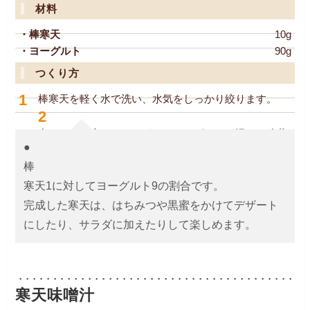
材料
・棒寒天
10g
・ヨーグルト
90g
つくり方
1
棒寒天を軽く水で洗い、水気をしっかり絞ります。
2
食べやすい大きさにちぎってヨーグルトと混ぜ、冷蔵
●
庫で8時間ほど漬け込みます。
棒
寒天1に対してヨーグルト9の割合です。
完成した寒天は、はちみつや黒蜜をかけてデザート
寒天味噌汁