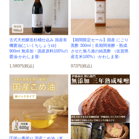
古式天然醸造杉桶仕込み 国産有
【期間限定セール】国産 にごり
機醤油(こいくちしょうゆ)
黒酢 300ml｜長期間発酵・熟成
900ml 無添加・国産原料100%の
させた無ろ過の純黒酢 （佐賀県
醤油-かわしま屋-
産玄米100%）-かわしま屋-
1,580円(税込)
972円(税込)
圧搾一番搾り 国産こめ油（米