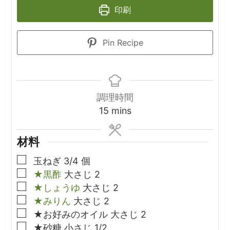
印刷
Pin Recipe
調理時間
minutes
15
mins
材料
▢
玉ねぎ
3/4
個
▢
★黒酢
大さじ
2
▢
★しょうゆ
大さじ
2
▢
★みりん
大さじ
2
▢
★お好みのオイル
大さじ
2
▢
★砂糖
小さじ
1/2