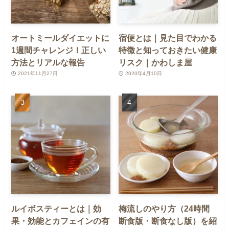
オートミールダイエットに
宿便とは｜見た目でわかる
1週間チャレンジ！正しい
特徴と知っておきたい健康
方法とリアルな報告
リスク｜かわしま屋
2021年11月27日
2020年4月10日
ルイボスティーとは｜効
梅流しのやり方（24時間
果・効能とカフェインの有
断食版・断食なし版）を紹