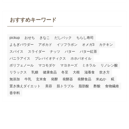
おすすめキーワード
pickup
おせち
きなこ
だしパック
ちらし寿司
よもぎパウダー
アボカド
イソフラボン
オメガ3
カテキン
スパイス
スライダー
ナッツ
バター
バター紅茶
バニラアイス
プレバイオティクス
ホホバオイル
ポリフェノール
マコモダケ
マヨネーズ
ミネラル
リノレン酸
リラックス
乳糖
健康食品
冬至
大根
滋養食
炊き方
無添加
牛乳
玄米食
発酵
発酵器
発酵食品
米ぬか
糀
置き換えダイエット
美容
肌トラブル
脂肪酸
酢酸
食物繊維
香辛料