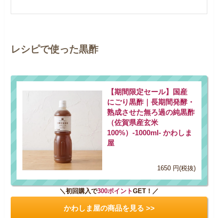
レシピで使った黒酢
【期間限定セール】国産
にごり黒酢｜長期間発酵・
熟成させた無ろ過の純黒酢
（佐賀県産玄米
100%）-1000ml- かわしま
屋
1650 円(税抜)
＼初回購入で
300ポイント
GET！／
かわしま屋の商品を見る >>