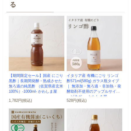
る
【期間限定セール】国産 にごり
イタリア産 有機にごり リンゴ
黒酢｜長期間発酵・熟成させた
酢571ml(580g) ガラス瓶タイプ
無ろ過の純黒酢 （佐賀県産玄米
｜ 無添加・無ろ過・非加熱・発
100%）-1000ml- かわしま屋
酵助剤不使用のアップルサイダ
ービネガー -かわしま屋-
1,782円(税込)
528円(税込)