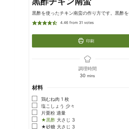
黒酢チキン南蛮
黒酢を使ったチキン南蛮の作り方です。黒酢を
4.46
from
31
votes
印刷
調理時間
minutes
30
mins
材料
▢
鶏むね肉
1
枚
▢
塩こしょう
少々
▢
片栗粉
適量
▢
★黒酢
大さじ
3
▢
★砂糖
大さじ
3