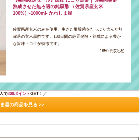
熟成させた無ろ過の純黒酢 （佐賀県産玄米
100%）-1000ml- かわしま屋
佐賀県産玄米のみを使用、生きた酢酸菌をたっぷり含んだ無
濾過の玄米黒酢です。180日間の静置発酵・熟成による豊か
な旨味・コクが特徴です。
1650 円(税抜)
入で
300ポイント
GET！／
ま屋の商品を見る >>