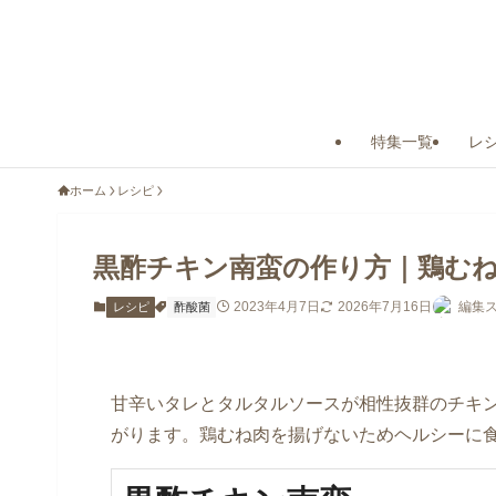
特集一覧
レ
ホーム
レシピ
黒酢チキン南蛮の作り方｜鶏む
2023年4月7日
2026年7月16日
編集ス
レシピ
酢酸菌
甘辛いタレとタルタルソースが相性抜群のチキ
がります。鶏むね肉を揚げないためヘルシーに