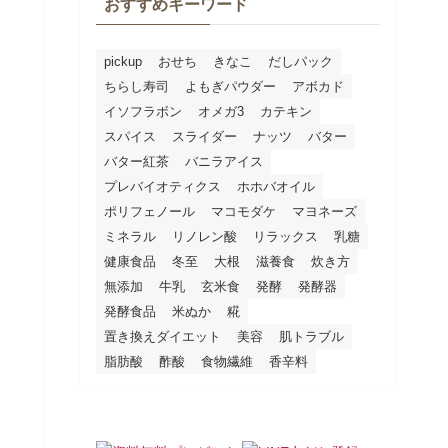
おすすめキーワード
pickup
おせち
きなこ
だしパック
ちらし寿司
よもぎパウダー
アボカド
イソフラボン
オメガ3
カテキン
スパイス
スライダー
ナッツ
バター
バター紅茶
バニラアイス
プレバイオティクス
ホホバオイル
ポリフェノール
マコモダケ
マヨネーズ
ミネラル
リノレン酸
リラックス
乳糖
健康食品
冬至
大根
滋養食
炊き方
無添加
牛乳
玄米食
発酵
発酵器
発酵食品
米ぬか
糀
置き換えダイエット
美容
肌トラブル
脂肪酸
酢酸
食物繊維
香辛料