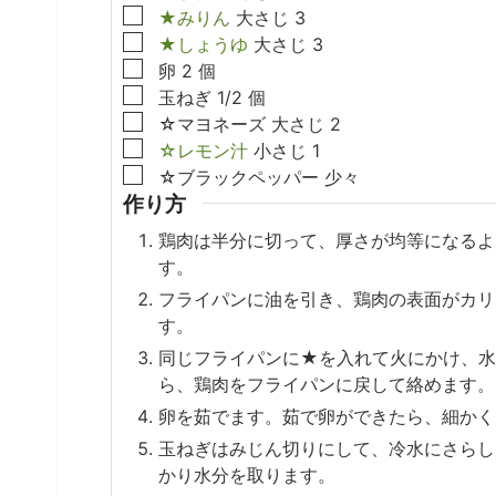
▢
★みりん
大さじ
3
▢
★しょうゆ
大さじ
3
▢
卵
2
個
▢
玉ねぎ
1/2
個
▢
☆マヨネーズ
大さじ
2
▢
☆レモン汁
小さじ
1
▢
☆ブラックペッパー
少々
作り方
鶏肉は半分に切って、厚さが均等になるよ
す。
フライパンに油を引き、鶏肉の表面がカリ
す。
同じフライパンに★を入れて火にかけ、水
ら、鶏肉をフライパンに戻して絡めます。
卵を茹でます。茹で卵ができたら、細かく
玉ねぎはみじん切りにして、冷水にさらし
かり水分を取ります。