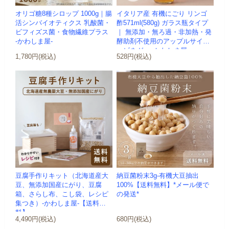
オリゴ糖8種シロップ 1000g｜腸
イタリア産 有機にごり リンゴ
活シンバイオティクス 乳酸菌・
酢571ml(580g) ガラス瓶タイプ
ビフィズス菌・食物繊維プラス
｜ 無添加・無ろ過・非加熱・発
-かわしま屋-
酵助剤不使用のアップルサイダ
ービネガー -かわしま屋-
1,780円(税込)
528円(税込)
豆腐手作りキット（北海道産大
納豆菌粉末3g-有機大豆抽出
豆、無添加国産にがり、豆腐
100%【送料無料】*メール便で
箱、さらし布、こし袋、レシピ
の発送*
集つき）-かわしま屋-【送料無
料】
4,490円(税込)
680円(税込)