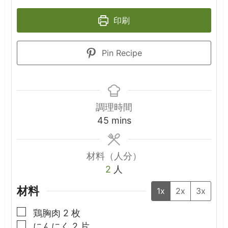
印刷
Pin Recipe
調理時間
minutes
45
mins
材料（人分）
2
人
材料
1x
2x
3x
▢
鶏胸肉
2
枚
▢
にんにく
2
片