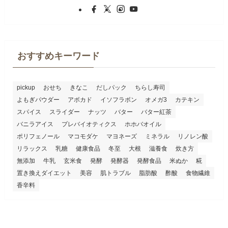
おすすめキーワード
pickup
おせち
きなこ
だしパック
ちらし寿司
よもぎパウダー
アボカド
イソフラボン
オメガ3
カテキン
スパイス
スライダー
ナッツ
バター
バター紅茶
バニラアイス
プレバイオティクス
ホホバオイル
ポリフェノール
マコモダケ
マヨネーズ
ミネラル
リノレン酸
リラックス
乳糖
健康食品
冬至
大根
滋養食
炊き方
無添加
牛乳
玄米食
発酵
発酵器
発酵食品
米ぬか
糀
置き換えダイエット
美容
肌トラブル
脂肪酸
酢酸
食物繊維
香辛料