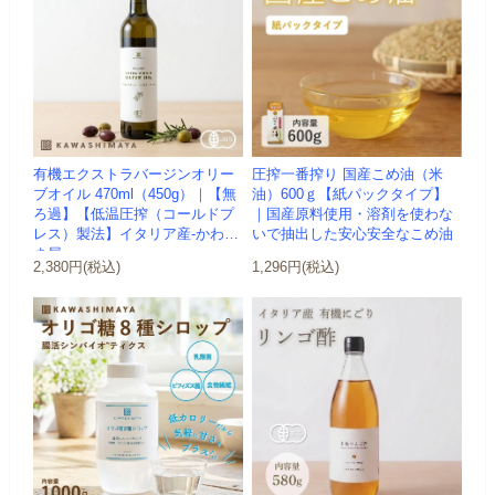
有機エクストラバージンオリー
圧搾一番搾り 国産こめ油（米
ブオイル 470ml（450g）｜【無
油）600ｇ【紙パックタイプ】
ろ過】【低温圧搾（コールドプ
｜国産原料使用・溶剤を使わな
レス）製法】イタリア産-かわし
いで抽出した安心安全なこめ油
ま屋-
2,380円(税込)
1,296円(税込)