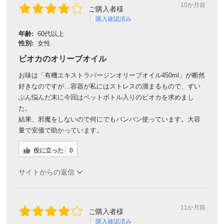
10か月前
ご購入者様
購入確認済み
年齢:
60代以上
性別:
女性
ビオカのオリーブオイル
お味は「有機エキストラバージンオリーブオイル450ml」が断然
好きなのですが…容器が私にはストレスの溜まるもので、ずい
ぶん悩んだ末に今回はペットボトル入りのビオカを求めまし
た。
結果、邪魔をしないので何にでもバンバン使っています。大容
量で安価で助かっています。
役に立った
0
サイトからの返信
11か月前
ご購入者様
購入確認済み