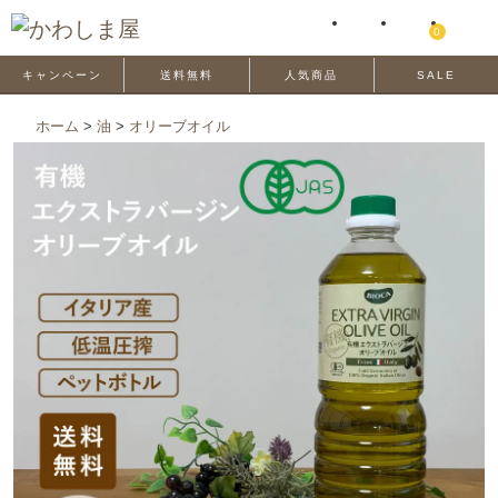
0
キャンペーン
送料無料
人気商品
SALE
ホーム
>
油
>
オリーブオイル