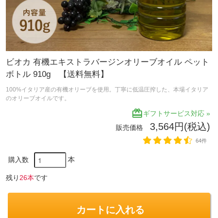
ビオカ 有機エキストラバージンオリーブオイル ペット
ボトル 910g 【送料無料】
100%イタリア産の有機オリーブを使用。丁寧に低温圧搾した、本場イタリア
のオリーブオイルです。
redeem
ギフトサービス対応 »
3,564円(税込)
販売価格
64件
本
購入数
残り
26本
です
カートに入れる