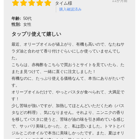
11か月前
タイム様
購入確認済み
年齢:
50代
性別:
女性
タップリ使えて嬉しい
最近、オリーブオイルが値上がり、有機も高いので、なたねサ
ラダ油と合わせて香り付けぐらいにしか使っていませんでし
た。
こちらは、赤梅酢をこちらで買おうとサイトを見ていたら、た
またま見つけて、一緒に直ぐに注文しました！
有機なのに、たっぷり使える価格なんて、本当にありがたいで
会員登録ありがとうございます！
す。
オリーブオイルだけで、やっとパスタが食べられて、大満足で
＼ ご登録の感謝を込めて ／
す！
新規会員様限定
特典クーポン
少し苦味が強いですが、加熱してほとんどいただくため（パス
新規会員様限定
タなどの料理）、気になりません。それより、ニンニクの香り
を移してパスタに使うと、苦味が油の味を引き締めている感じ
300
今すぐ使える
円OFFクーポン
を
300
で、サッパリ美味しかった、と、私は思いました。トマトとバ
ご用意しました🎁
円OFF
ジルとこのオイルで本当に美味しかったです。また、夏はオリ