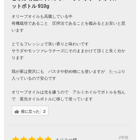
ットボトル 910g
オリーブオイルも高騰している中
有機栽培であること 圧搾法であることを鑑みるとお安いと思
います
とてもフレッシュで良い香りと味わいです
サラダやモッツァレラチーズにそのままかけて頂くと良く分か
ります
我が家は贅沢にも パスタや炒め物にも使いますが たっぷり
入っているので安心です
オリーブオイルは光を嫌うので アルミホイルでボトルを包ん
で 遮光オイルボトルに移して使っています
役に立った
2
2年前
えりみつ様