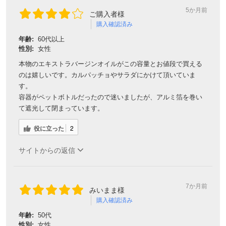
5か月前
ご購入者様
購入確認済み
年齢:
60代以上
性別:
女性
本物のエキストラバージンオイルがこの容量とお値段で買える
のは嬉しいです。カルパッチョやサラダにかけて頂いていま
す。
容器がペットボトルだったので迷いましたが、アルミ箔を巻い
て遮光して閉まっています。
役に立った
2
サイトからの返信
7か月前
みいまま様
購入確認済み
年齢:
50代
性別:
女性