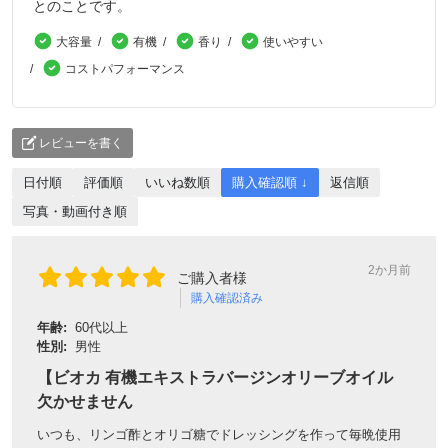
とのことです。
大容量
有機
香り
使いやすい
コストパフォーマンス
レビューを書く
日付順
評価順
いいね数順
購入確認順 ↓
返信順
写真・動画付き順
2か月前
ご購入者様
購入確認済み
年齢:
60代以上
性別:
男性
【ビオカ 有機エキストラバージンオリーブオイル
欠かせません
いつも、リンゴ酢とオリゴ糖でドレッシングを作って毎晩使用