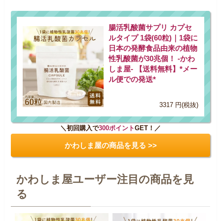
腸活乳酸菌サプリ カプセ
ルタイプ 1袋(60粒)｜1袋に
日本の発酵食品由来の植物
性乳酸菌が30兆個！ -かわ
しま屋- 【送料無料】*メー
ル便での発送*
3317 円(税抜)
＼初回購入で
300ポイント
GET！／
かわしま屋の商品を見る >>
かわしま屋ユーザー注目の商品を見
る