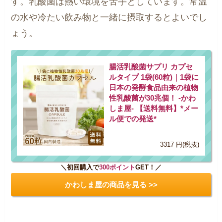
す。乳酸菌は熱い環境を苦手としています。常温
の水や冷たい飲み物と一緒に摂取するとよいでし
ょう。
腸活乳酸菌サプリ カプセ
ルタイプ 1袋(60粒)｜1袋に
日本の発酵食品由来の植物
性乳酸菌が30兆個！ -かわ
しま屋- 【送料無料】*メー
ル便での発送*
3317 円(税抜)
＼初回購入で
300ポイント
GET！／
かわしま屋の商品を見る >>