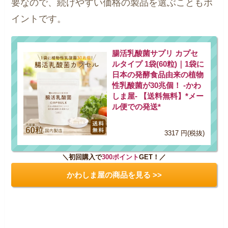
要なので、続けやすい価格の製品を選ぶこともポ
イントです。
腸活乳酸菌サプリ カプセ
ルタイプ 1袋(60粒)｜1袋に
日本の発酵食品由来の植物
性乳酸菌が30兆個！ -かわ
しま屋- 【送料無料】*メー
ル便での発送*
3317 円(税抜)
＼初回購入で
300ポイント
GET！／
かわしま屋の商品を見る >>