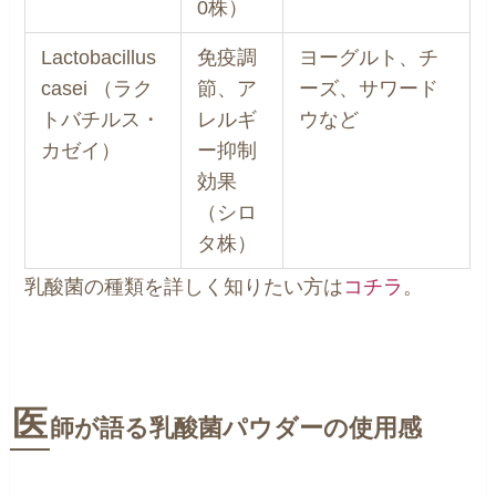
0株）
Lactobacillus
免疫調
ヨーグルト、チ
casei （ラク
節、ア
ーズ、サワード
トバチルス・
レルギ
ウなど
カゼイ）
ー抑制
効果
（シロ
タ株）
乳酸菌の種類を詳しく知りたい方は
コチラ
。
医
師が語る乳酸菌パウダーの使用感