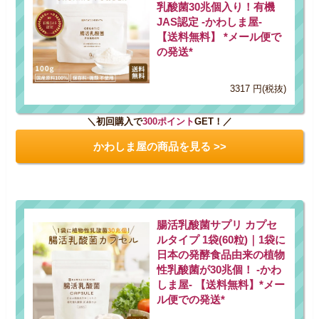
乳酸菌30兆個入り！有機
JAS認定 -かわしま屋-
【送料無料】 *メール便で
の発送*
3317 円(税抜)
＼初回購入で
300ポイント
GET！／
かわしま屋の商品を見る >>
腸活乳酸菌サプリ カプセ
ルタイプ 1袋(60粒)｜1袋に
日本の発酵食品由来の植物
性乳酸菌が30兆個！ -かわ
しま屋- 【送料無料】*メー
ル便での発送*