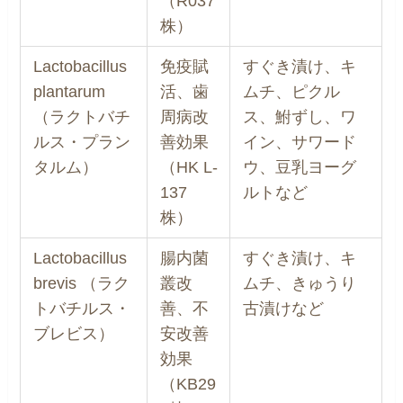
（R037
株）
Lactobacillus
免疫賦
すぐき漬け、キ
plantarum
活、歯
ムチ、ピクル
（ラクトバチ
周病改
ス、鮒ずし、ワ
ルス・プラン
善効果
イン、サワード
タルム）
（HK L-
ウ、豆乳ヨーグ
137
ルトなど
株）
Lactobacillus
腸内菌
すぐき漬け、キ
brevis （ラク
叢改
ムチ、きゅうり
トバチルス・
善、不
古漬けなど
ブレビス）
安改善
効果
（KB29