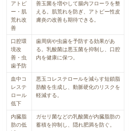
アトピ
善玉菌を増やして腸内フローラを整
ー・肌
える。肌荒れを防ぎ、アトピー性皮
荒れ改
膚炎の改善も期待できる。
善
口腔環
歯周病や虫歯を予防する効果があ
境改
る。乳酸菌は悪玉菌を抑制し、口腔
善・虫
内を健康に保つ。
歯予防
血中コ
悪玉コレステロールを減らす短鎖脂
レステ
肪酸を生成し、動脈硬化のリスクを
ロール
軽減する。
低下
内臓脂
ガセリ菌などの乳酸菌が内臓脂肪の
肪の低
蓄積を抑制し、隠れ肥満を防ぐ。