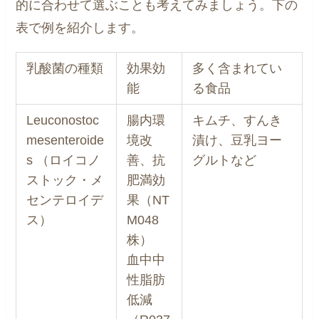
的に合わせて選ぶことも考えてみましょう。下の
表で例を紹介します。
乳酸菌の種類
効果効
多く含まれてい
能
る食品
Leuconostoc
腸内環
キムチ、すんき
mesenteroide
境改
漬け、豆乳ヨー
s （ロイコノ
善、抗
グルトなど
ストック・メ
肥満効
センテロイデ
果（NT
ス）
M048
株）
血中中
性脂肪
低減