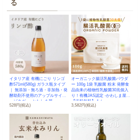
る
イタリア産 有機にごり リンゴ
オーガニック腸活乳酸菌パウダ
酢571ml(580g) ガラス瓶タイプ
ー 100g 1袋 乳酸菌 粉末 発酵食
｜ 無添加・無ろ過・非加熱・発
品由来の植物性乳酸菌30兆個入
酵助剤不使用のアップルサイダ
り！有機JAS認定 -かわしま屋-
ービネガー -かわしま屋-
【送料無料】 *メ...
528円(税込)
3,582円(税込)