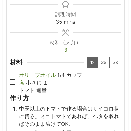
調理時間
minutes
35
mins
材料（人分）
3
材料
1x
2x
3x
▢
オリーブオイル
1/4
カップ
▢
塩
小さじ
１
▢
トマト
適量
作り方
中玉以上のトマトで作る場合はサイコロ状
に切る。ミニトマトであれば、ヘタを取れ
ばそのまま漬けてOK。