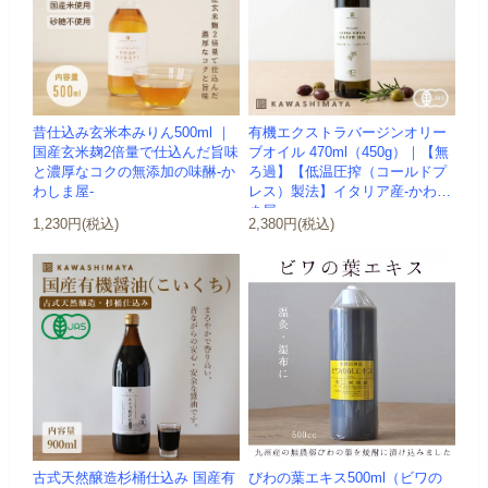
昔仕込み玄米本みりん500ml ｜
有機エクストラバージンオリー
国産玄米麹2倍量で仕込んだ旨味
ブオイル 470ml（450g）｜【無
と濃厚なコクの無添加の味醂-か
ろ過】【低温圧搾（コールドプ
わしま屋-
レス）製法】イタリア産-かわし
ま屋-
1,230円(税込)
2,380円(税込)
古式天然醸造杉桶仕込み 国産有
びわの葉エキス500ml（ビワの