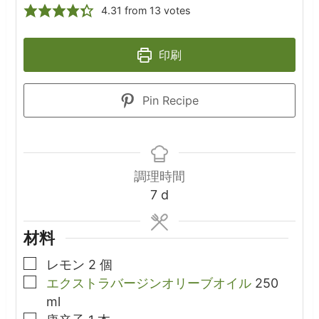
4.31
from
13
votes
印刷
Pin Recipe
調理時間
days
7
d
材料
▢
レモン
2
個
▢
エクストラバージンオリーブオイル
250
ml