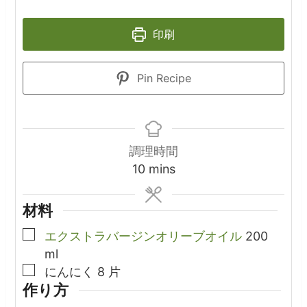
印刷
Pin Recipe
調理時間
minutes
10
mins
材料
▢
エクストラバージンオリーブオイル
200
ml
▢
にんにく
8
片
作り方