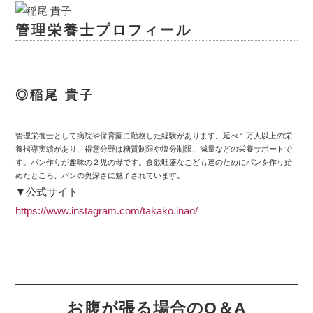
管理栄養士プロフィール
◎稲尾 貴子
管理栄養士として病院や保育園に勤務した経験があります。延べ１万人以上の栄
養指導実績があり、得意分野は糖質制限や塩分制限、減量などの栄養サポートで
す。パン作りが趣味の２児の母です。食欲旺盛なこども達のためにパンを作り始
めたところ、パンの奥深さに魅了されています。
▼公式サイト
https://www.instagram.com/takako.inao/
お腹が張る場合のQ＆A