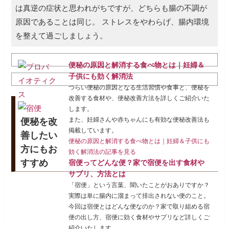
は真逆の症状と思われがちですが、どちらも腸の不調が
原因であることは同じ。
ストレスをやわらげ、腸内環境
を整えて過ごしましょう。
便秘の原因と解消する食べ物とは｜妊婦＆
子供にも効く解消法
つらい便秘の原因となる生活習慣や食事と、便秘を
改善する食材や、便秘改善方法を詳しくご紹介いた
します。
また、妊婦さんや赤ちゃんにも有効な便秘改善法も
便秘を改
掲載しています。
善したい
便秘の原因と解消する食べ物とは｜妊婦＆子供にも
方にもお
効く解消法の記事を見る
すすめ
宿便ってどんな便？家で宿便を出す食材や
サプリ、方法とは
「宿便」という言葉、聞いたことがおありですか？
実際は単に腸内に溜まって排出されない便のこと。
今回は宿便とはどんな便なのか？家で取り組める宿
便の出し方、宿便に効く食材やサプリなど詳しくご
紹介いたします。