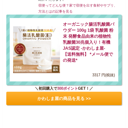
宿便ってどんな便？家で宿便を出す食材やサプリ、
方法とはの記事を見る
オーガニック腸活乳酸菌パ
ウダー 100g 1袋 乳酸菌 粉
末 発酵食品由来の植物性
乳酸菌30兆個入り！有機
JAS認定 -かわしま屋-
【送料無料】 *メール便で
の発送*
3317 円(税抜)
＼初回購入で
300ポイント
GET！／
かわしま屋の商品を見る >>