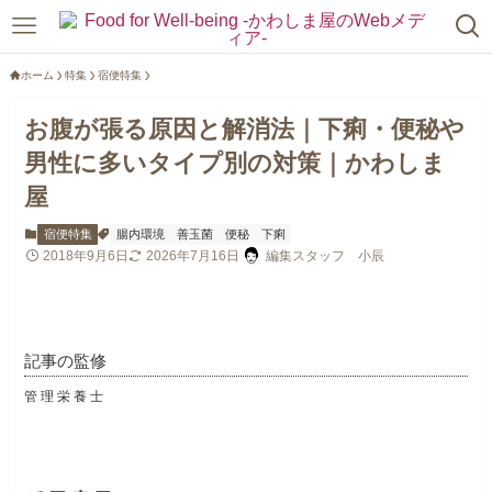
ホーム
特集
宿便特集
お腹が張る原因と解消法｜下痢・便秘や
男性に多いタイプ別の対策｜かわしま
屋
宿便特集
腸内環境
善玉菌
便秘
下痢
2018年9月6日
2026年7月16日
編集スタッフ 小辰
記事の監修
管理栄養士