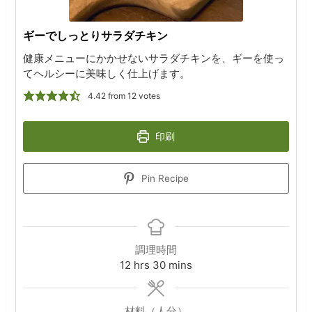
ギーでしっとりサラダチキン
健康メニューにかかせないサラダチキンを、ギーを使っ
てヘルシーに美味しく仕上げます。
4.42
from
12
votes
印刷
Pin Recipe
調理時間
hours
minutes
12
hrs
30
mins
材料（人分）