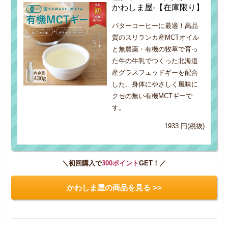
かわしま屋-【在庫限り】
バターコーヒーに最適！高品
質のスリランカ産MCTオイル
と無農薬・有機の牧草で育っ
た牛の牛乳でつくった北海道
産グラスフェッドギーを配合
した、身体にやさしく風味に
クセの無い有機MCTギーで
す。
1933 円(税抜)
＼初回購入で
300ポイント
GET！／
かわしま屋の商品を見る >>