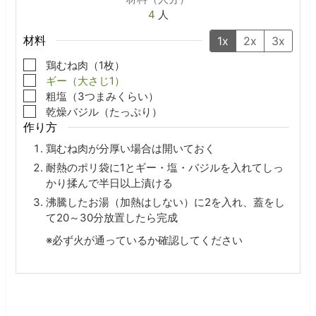
4
人
材料
1x
2x
3x
▢
鶏むね肉（1枚）
▢
ギー（大さじ1）
▢
粗塩（3つまみくらい）
▢
乾燥バジル（たっぷり）
作り方
鶏むね肉が分厚い場合は開いておく
耐熱のポリ袋に1とギー・塩・バジルを入れてしっ
かり揉んで半日以上漬ける
沸騰したお湯（加熱はしない）に2を入れ、蓋をし
て20～30分放置したら完成
※必ず火が通っているか確認してください