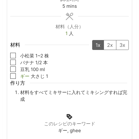
minutes
5
mins
材料（人分）
1
人
材料
1x
2x
3x
▢
小松菜
1~2
株
▢
バナナ
1/2
本
▢
豆乳
100
ml
▢
ギー
大さじ
1
作り方
材料をすべてミキサーに入れてミキシングすれば完
成
このレシピのキーワード
ギー, ghee