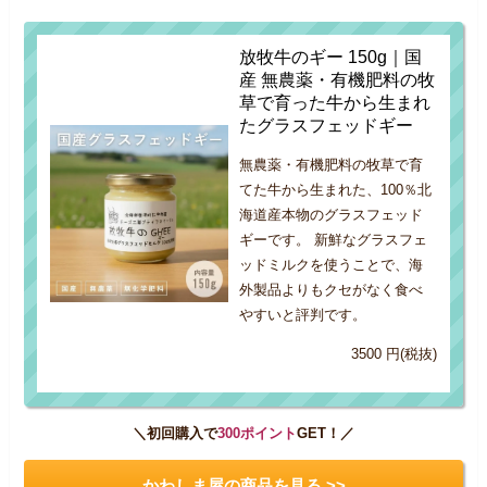
放牧牛のギー 150g｜国
産 無農薬・有機肥料の牧
草で育った牛から生まれ
たグラスフェッドギー
無農薬・有機肥料の牧草で育
てた牛から生まれた、100％北
海道産本物のグラスフェッド
ギーです。 新鮮なグラスフェ
ッドミルクを使うことで、海
外製品よりもクセがなく食べ
やすいと評判です。
3500 円(税抜)
＼初回購入で
300ポイント
GET！／
かわしま屋の商品を見る >>