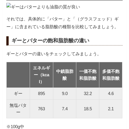
それでは、具体的に「バター」と「（グラスフェッド）ギ
ー」に含まれている脂肪酸の種類を比較してみましょう。
ギーとバターの飽和脂肪酸の違い
ギーとバターの違いをチェックしてみましょう。
エネルギ
中鎖脂肪
一価不飽
多価不飽
ー（kca
酸
和脂肪酸
和脂肪酸
l）
ギー
895
9.0
32.2
4.6
無塩バタ
763
7.4
18.5
2.1
ー
※100g中