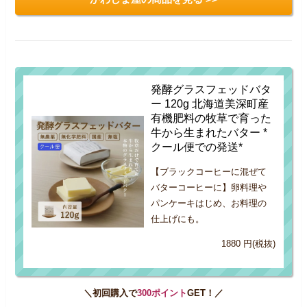
発酵グラスフェッドバタ
ー 120g 北海道美深町産
有機肥料の牧草で育った
牛から生まれたバター *
クール便での発送*
【ブラックコーヒーに混ぜて
バターコーヒーに】卵料理や
パンケーキはじめ、お料理の
仕上げにも。
1880 円(税抜)
＼初回購入で
300ポイント
GET！／