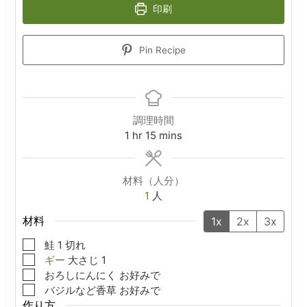
印刷
Pin Recipe
調理時間
hour
minutes
1
hr
15
mins
材料（人分）
1
人
材料
1x
2x
3x
▢
鮭
1
切れ
▢
ギー
大さじ
1
▢
おろしにんにく
お好みで
▢
バジルなど香草
お好みで
作り方