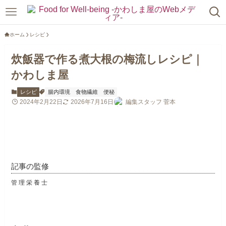
ホーム
レシピ
炊飯器で作る煮大根の梅流しレシピ｜
かわしま屋
レシピ
腸内環境
食物繊維
便秘
2024年2月22日
2026年7月16日
編集スタッフ 菅本
記事の監修
管理栄養士