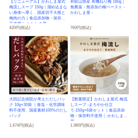
【リニューアル】かわしま屋式
和歌山県産 有機ねり梅 180g｜
梅流しスープ 150g｜溜め込まな
無農薬・無添加の梅ペースト -
い身体へ導く、国産切干大根と
かわしま屋 -
梅肉の力｜食品添加物・保存料
不使用｜-かわしま屋-
420円(税込)
760円(税込)
大田記念病院が考えただしパッ
【数量限定】かわしま屋式 梅流
ク 10g×30袋 ｜食塩・化学調味
しスープ -まろやか仕立
料不使用、国産素材100%のだし
て-150g×6袋セット｜食品添加
パック
物・保存料不使用｜-かわしま
屋-
1,674円(税込)
1,980円(税込)