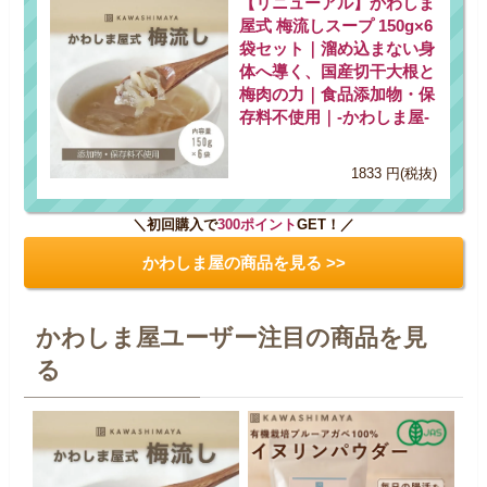
【リニューアル】かわしま
屋式 梅流しスープ 150g×6
袋セット｜溜め込まない身
体へ導く、国産切干大根と
梅肉の力｜食品添加物・保
存料不使用｜-かわしま屋-
1833 円(税抜)
＼初回購入で
300ポイント
GET！／
かわしま屋の商品を見る >>
かわしま屋ユーザー注目の商品を見
る