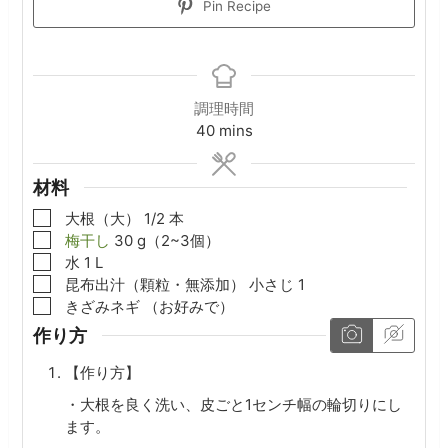
Pin Recipe
調理時間
minutes
40
mins
材料
▢
大根（大）
1/2
本
▢
梅干し
30
g（2~3個）
▢
水
1
L
▢
昆布出汁（顆粒・無添加）
小さじ
1
▢
きざみネギ
（お好みで）
作り方
【作り方】
・大根を良く洗い、皮ごと1センチ幅の輪切りにし
ます。