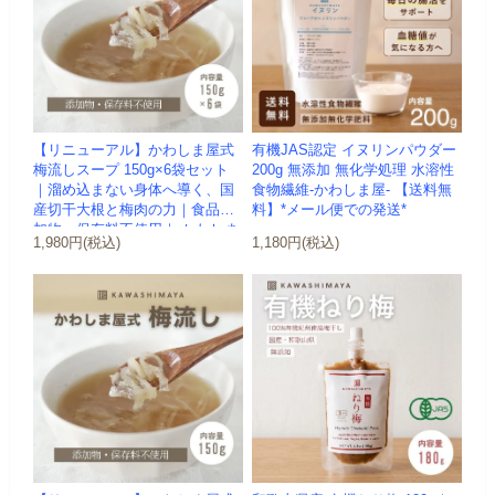
【リニューアル】かわしま屋式
有機JAS認定 イヌリンパウダー
梅流しスープ 150g×6袋セット
200g 無添加 無化学処理 水溶性
｜溜め込まない身体へ導く、国
食物繊維-かわしま屋- 【送料無
産切干大根と梅肉の力｜食品添
料】*メール便での発送*
加物・保存料不使用｜-かわしま
1,980円(税込)
1,180円(税込)
屋-