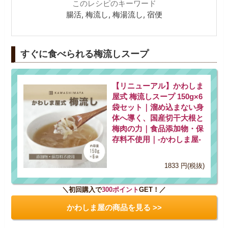
このレシピのキーワード
腸活, 梅流し, 梅湯流し, 宿便
すぐに食べられる梅流しスープ
【リニューアル】かわしま
屋式 梅流しスープ 150g×6
袋セット｜溜め込まない身
体へ導く、国産切干大根と
梅肉の力｜食品添加物・保
存料不使用｜-かわしま屋-
1833 円(税抜)
＼初回購入で
300ポイント
GET！／
かわしま屋の商品を見る >>