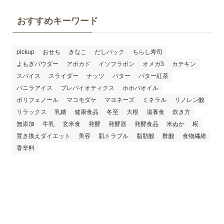
おすすめキーワード
pickup
おせち
きなこ
だしパック
ちらし寿司
よもぎパウダー
アボカド
イソフラボン
オメガ3
カテキン
スパイス
スライダー
ナッツ
バター
バター紅茶
バニラアイス
プレバイオティクス
ホホバオイル
ポリフェノール
マコモダケ
マヨネーズ
ミネラル
リノレン酸
リラックス
乳糖
健康食品
冬至
大根
滋養食
炊き方
無添加
牛乳
玄米食
発酵
発酵器
発酵食品
米ぬか
糀
置き換えダイエット
美容
肌トラブル
脂肪酸
酢酸
食物繊維
香辛料