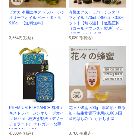
ビオカ 有機エキストラバージン
有機エクストラバージンオリー
オリーブオイル ペットボトル
ブオイル 470ml（450g）×3本セ
910g 【送料無料】
ット｜【無ろ過】【低温圧搾
（コールドプレス）製法】イタ
リア産-かわしま屋-
3,564円(税込)
6,080円(税込)
PREMIUM ELEGANCE 有機エ
花々の蜂蜜 500g｜非加熱・無添
キストラバージンオリーブオイ
加・抗生物質不使用の100％国
ル 500ml - 種抜き製法（デノッ
産純はちみつ -かわしま屋-
チョラート） エレガントな専用
BOX入り イタリ...
4,380円(税込)
3,780円(税込)