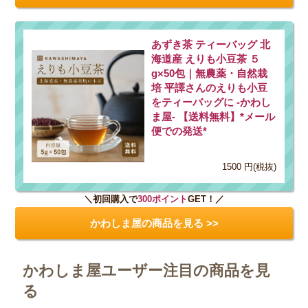
あずき茶 ティーバッグ 北
海道産 えりも小豆茶 ５
g×50包｜無農薬・自然栽
培 平譯さんのえりも小豆
をティーバッグに -かわし
ま屋- 【送料無料】*メール
便での発送*
1500 円(税抜)
＼初回購入で
300ポイント
GET！／
かわしま屋の商品を見る >>
かわしま屋ユーザー注目の商品を見
る