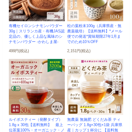
有機セイロンシナモンパウダー
松の葉粉末100g（兵庫県産・無
30g｜スリランカ産・有機JAS認
農薬栽培）【送料無料】*メール
定品の、優しく上品な風味のシ
便での発送*賞味期限27年1月ま
ナモンパウダー -かわしま屋-
でのため10％OFF
499円(税込)
2,151円(税込)
ルイボスティー（発酵タイプ）
無農薬 無施肥 どくだみ茶 ティ
1.8g x 30包【送料無料】 最上
ーバッグ 1.8g×30包×1袋 兵庫県
位茶葉100%・オーガニック・ノ
産｜カップ１杯分に 【送料無