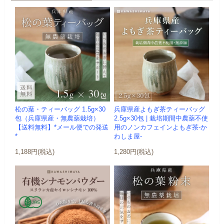
松の葉・ティーバッグ 1.5g×30
兵庫県産よもぎ茶ティーバッグ
包（兵庫県産・無農薬栽培）
2.5g×30包 | 栽培期間中農薬不使
【送料無料】*メール便での発送
用のノンカフェインよもぎ茶-か
*
わしま屋-
1,188円(税込)
1,280円(税込)