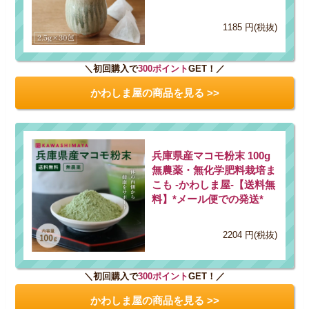
1185 円(税抜)
＼初回購入で
300ポイント
GET！／
かわしま屋の商品を見る >>
兵庫県産マコモ粉末 100g
無農薬・無化学肥料栽培ま
こも -かわしま屋-【送料無
料】*メール便での発送*
2204 円(税抜)
＼初回購入で
300ポイント
GET！／
かわしま屋の商品を見る >>