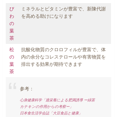
び
ミネラルとビタミンが豊富で、新陳代謝
わ
を高める助けになります
の
葉
茶
松
抗酸化物質のクロロフィルが豊富で、体
の
内の余分なコレステロールや有害物質を
葉
排出する効果が期待できます
茶
参考：
心身健康科学「過栄養による肥満誘導 ー緑茶
カテキンの作用からの考察ー」
日本食生活学会誌「大豆食品と健康」