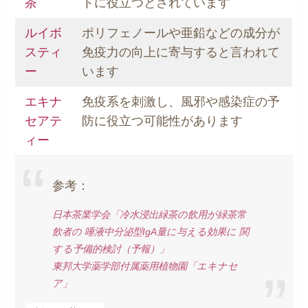
茶
トに役立つとされています
ルイボ
ポリフェノールや亜鉛などの成分が
スティ
免疫力の向上に寄与すると言われて
ー
います
エキナ
免疫系を刺激し、風邪や感染症の予
セアテ
防に役立つ可能性があります
ィー
参考：
日本茶業学会「冷水浸出緑茶の飲用が緑茶常
飲者の 唾液中分泌型IgA量に与える効果に 関
する予備的検討（予報）」
東邦大学薬学部付属薬用植物園「エキナセ
ア」