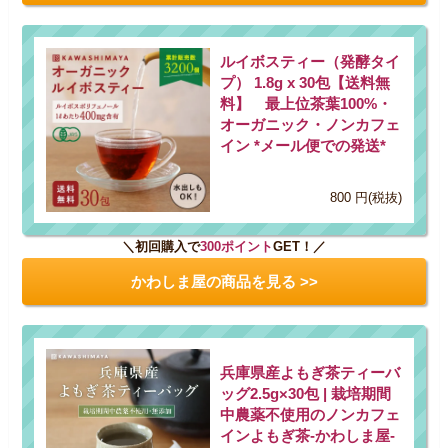
ルイボスティー（発酵タイ
プ） 1.8g x 30包【送料無
料】 最上位茶葉100%・
オーガニック・ノンカフェ
イン *メール便での発送*
800 円(税抜)
＼初回購入で
300ポイント
GET！／
かわしま屋の商品を見る >>
兵庫県産よもぎ茶ティーバ
ッグ2.5g×30包 | 栽培期間
中農薬不使用のノンカフェ
インよもぎ茶-かわしま屋-