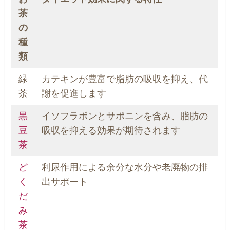
茶
の
種
類
緑
カテキンが豊富で脂肪の吸収を抑え、代
茶
謝を促進します
黒
イソフラボンとサポニンを含み、脂肪の
豆
吸収を抑える効果が期待されます
茶
ど
利尿作用による余分な水分や老廃物の排
く
出サポート
だ
み
茶