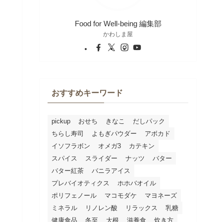
Food for Well-being 編集部
かわしま屋
おすすめキーワード
pickup
おせち
きなこ
だしパック
ちらし寿司
よもぎパウダー
アボカド
イソフラボン
オメガ3
カテキン
スパイス
スライダー
ナッツ
バター
バター紅茶
バニラアイス
プレバイオティクス
ホホバオイル
ポリフェノール
マコモダケ
マヨネーズ
ミネラル
リノレン酸
リラックス
乳糖
健康食品
冬至
大根
滋養食
炊き方