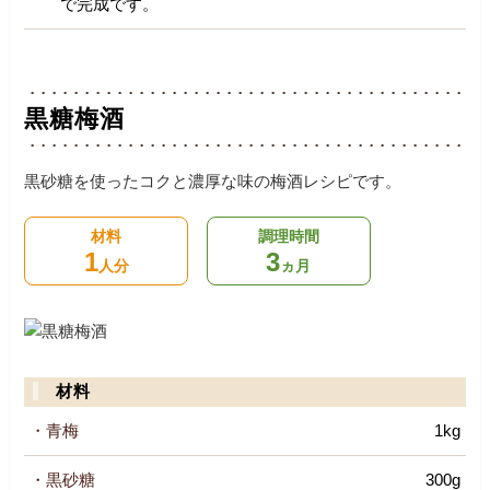
で完成です。
黒糖梅酒
黒砂糖を使ったコクと濃厚な味の梅酒レシピです。
材料
調理時間
1
3
人分
ヵ月
材料
・青梅
1kg
・黒砂糖
300g