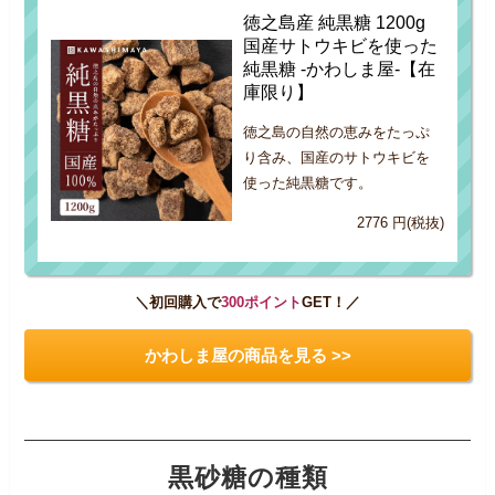
徳之島産 純黒糖 1200g
国産サトウキビを使った
純黒糖 -かわしま屋-【在
庫限り】
徳之島の自然の恵みをたっぷ
り含み、国産のサトウキビを
使った純黒糖です。
2776 円(税抜)
＼初回購入で
300ポイント
GET！／
かわしま屋の商品を見る >>
黒砂糖の種類