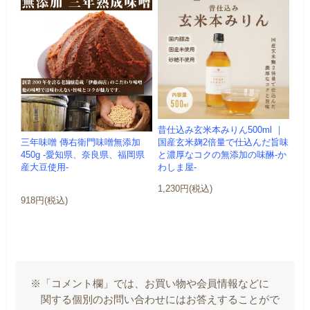
昔仕込み玄米本みりん500ml ｜
三年味噌 傳右衛門味噌無添加
国産玄米麹2倍量で仕込んだ旨味
450g -愛知県、奈良県、福岡県
と濃厚なコクの無添加の味醂-か
産大豆使用-
わしま屋-
1,230円(税込)
918円(税込)
※「コメント欄」では、お買い物や会員情報などに
関する個別のお問い合わせにはお答えすることがで