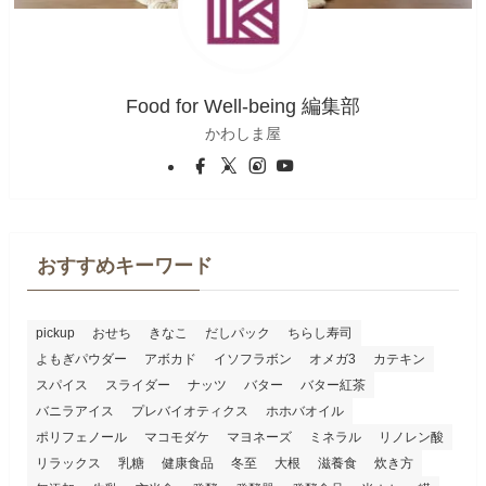
Food for Well-being 編集部
かわしま屋
おすすめキーワード
pickup
おせち
きなこ
だしパック
ちらし寿司
よもぎパウダー
アボカド
イソフラボン
オメガ3
カテキン
スパイス
スライダー
ナッツ
バター
バター紅茶
バニラアイス
プレバイオティクス
ホホバオイル
ポリフェノール
マコモダケ
マヨネーズ
ミネラル
リノレン酸
リラックス
乳糖
健康食品
冬至
大根
滋養食
炊き方