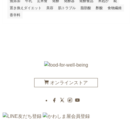
無添加
牛乳
玄米食
発酵
発酵器
発酵食品
米ぬか
糀
置き換えダイエット
美容
肌トラブル
脂肪酸
酢酸
食物繊維
香辛料
オンラインストア