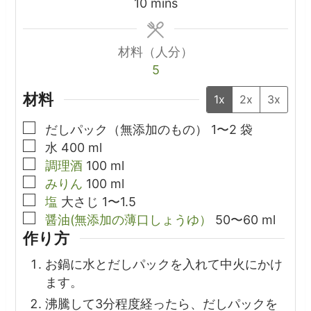
minutes
10
mins
材料（人分）
5
材料
1x
2x
3x
▢
だしパック（無添加のもの）
1〜2
袋
▢
水
400
ml
▢
調理酒
100
ml
▢
みりん
100
ml
▢
塩
大さじ
1〜1.5
▢
醤油(無添加の薄口しょうゆ）
50〜60
ml
作り方
お鍋に水とだしパックを入れて中火にかけ
ます。
沸騰して3分程度経ったら、だしパックを