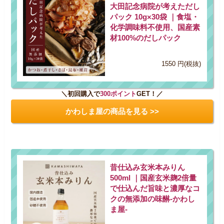
大田記念病院が考えただし
パック 10g×30袋 ｜食塩・
化学調味料不使用、国産素
材100%のだしパック
1550 円(税抜)
＼初回購入で
300ポイント
GET！／
かわしま屋の商品を見る >>
昔仕込み玄米本みりん
500ml ｜国産玄米麹2倍量
で仕込んだ旨味と濃厚なコ
クの無添加の味醂-かわし
ま屋-