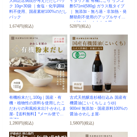
大田記念病院が考えただしパッ
イタリア産 有機にごり リンゴ
ク 10g×30袋 ｜食塩・化学調味
酢571ml(580g) ガラス瓶タイプ
料不使用、国産素材100%のだし
｜ 無添加・無ろ過・非加熱・発
パック
酵助剤不使用のアップルサイダ
ービネガー -かわしま屋-
1,674円(税込)
528円(税込)
有機粉末だし100g｜国産・有
古式天然醸造杉桶仕込み 国産有
機・植物性の原料を使用したこ
機醤油(こいくちしょうゆ)
だわりの和風粉末出汁-かわしま
900ml 無添加・国産原料100%の
屋-【送料無料】*メール便での
醤油-かわしま屋-
発送*
1,280円(税込)
1,580円(税込)