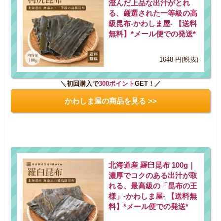
澄んだ上品な出汁がとれ
る、厳選された一等級の高
級昆布-かわしま屋- 【送料
無料】*メール便での発送*
1648 円(税抜)
＼初回購入で
300ポイント
GET！／
かわしま屋の商品を見る >>
北海道産 羅臼昆布 100g｜
濃厚でコクのある出汁が取
れる、最高級の「昆布の王
様」-かわしま屋- 【送料無
料】*メール便での発送*