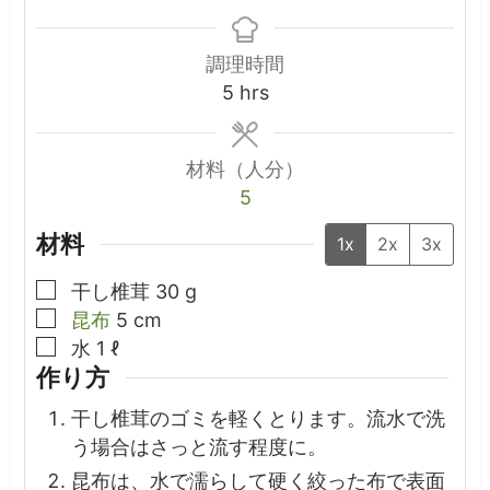
調理時間
hours
5
hrs
材料（人分）
5
材料
1x
2x
3x
▢
干し椎茸
30
g
▢
昆布
5
cm
▢
水
1
ℓ
作り方
干し椎茸のゴミを軽くとります。流水で洗
う場合はさっと流す程度に。
昆布は、水で濡らして硬く絞った布で表面