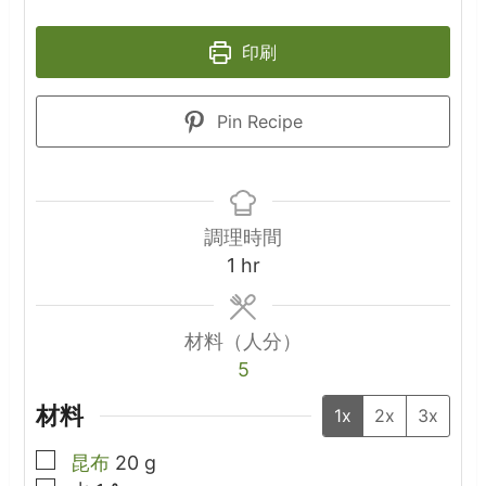
印刷
Pin Recipe
調理時間
hour
1
hr
材料（人分）
5
材料
1x
2x
3x
▢
昆布
20
g