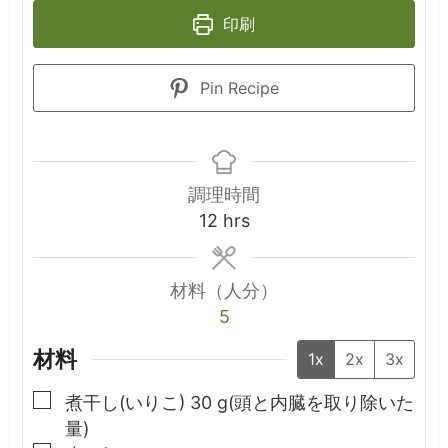
印刷
Pin Recipe
調理時間
hours
12
hrs
材料（人分）
5
材料
1x
2x
3x
▢
煮干し(いりこ)
30
g(頭と内臓を取り除いた
量)