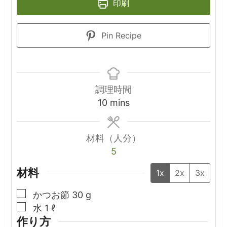
印刷
Pin Recipe
調理時間
minutes
10
mins
材料（人分）
5
材料
1x
2x
3x
▢
かつお節
30
g
▢
水
1
ℓ
作り方