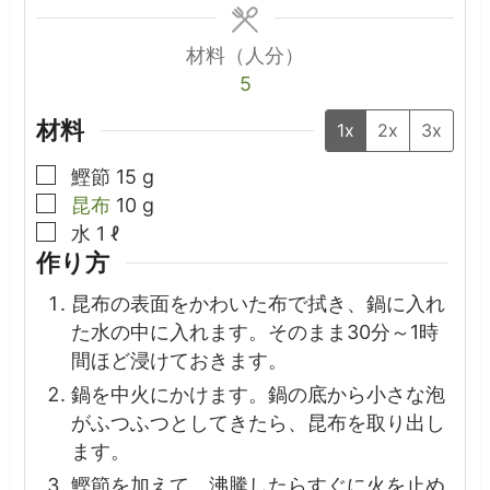
材料（人分）
5
材料
1x
2x
3x
▢
鰹節
15
g
▢
昆布
10
g
▢
水
1
ℓ
作り方
昆布の表面をかわいた布で拭き、鍋に入れ
た水の中に入れます。そのまま30分～1時
間ほど浸けておきます。
鍋を中火にかけます。鍋の底から小さな泡
がふつふつとしてきたら、昆布を取り出し
ます。
鰹節を加えて、沸騰したらすぐに火を止め