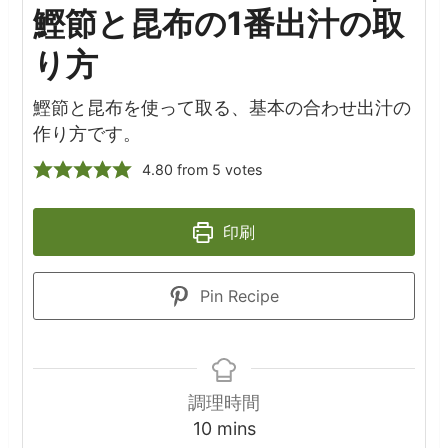
鰹節と昆布の1番出汁の取
り方
鰹節と昆布を使って取る、基本の合わせ出汁の
作り方です。
4.80
from
5
votes
印刷
Pin Recipe
調理時間
minutes
10
mins