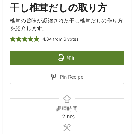
干し椎茸だしの取り方
椎茸の旨味が凝縮された干し椎茸だしの作り方
を紹介します。
4.84
from
6
votes
印刷
Pin Recipe
調理時間
hours
12
hrs