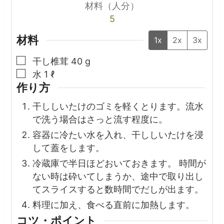
材料（人分）
5
材料
1x
2x
3x
▢
干し椎茸
40
g
▢
水
1
ℓ
作り方
干ししいたけのゴミを軽くとります。流水
で洗う場合はさっと流す程度に。
容器に冷たい水を入れ、干ししいたけを浸
して蓋をします。
冷蔵庫で半日ほどおいておきます。 時間が
ない時は砕いてしまうか、途中で取り出し
てスライスすると数時間でだしが出ます。
料理に加え、食べる直前に加熱します。
コツ・ポイント