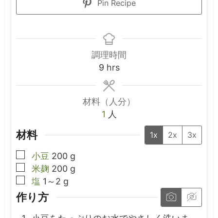
Pin Recipe
調理時間
hours
9
hrs
材料（人分）
1
人
材料
1x
2x
3x
▢
小豆
200
g
▢
米麹
200
g
▢
塩
1～2
g
作り方