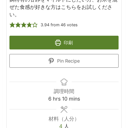
ぜた食感が好きな方はこちらをお試しくださ
い。
3.94
from
46
votes
印刷
Pin Recipe
調理時間
hours
minutes
6
hrs
10
mins
材料（人分）
4
人