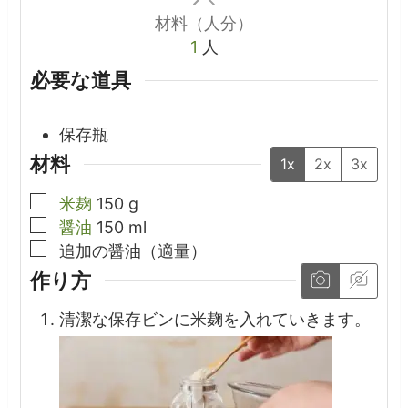
材料（人分）
1
人
必要な道具
保存瓶
材料
1x
2x
3x
▢
米麹
150
g
▢
醤油
150
ml
▢
追加の醤油（適量）
作り方
清潔な保存ビンに米麹を入れていきます。