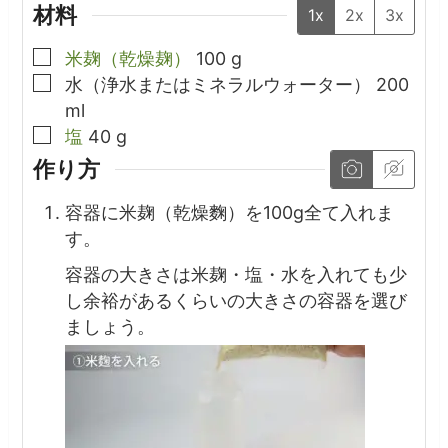
材料
1x
2x
3x
▢
米麹（乾燥麹）
100
g
▢
水（浄水またはミネラルウォーター）
200
ml
▢
塩
40
g
作り方
容器に米麹（乾燥麴）を100g全て入れま
す。
容器の大きさは米麹・塩・水を入れても少
し余裕があるくらいの大きさの容器を選び
ましょう。