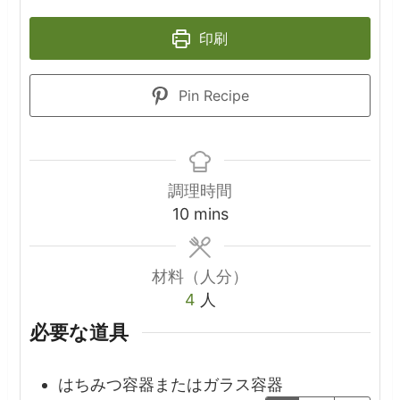
印刷
Pin Recipe
調理時間
minutes
10
mins
材料（人分）
4
人
必要な道具
はちみつ容器またはガラス容器