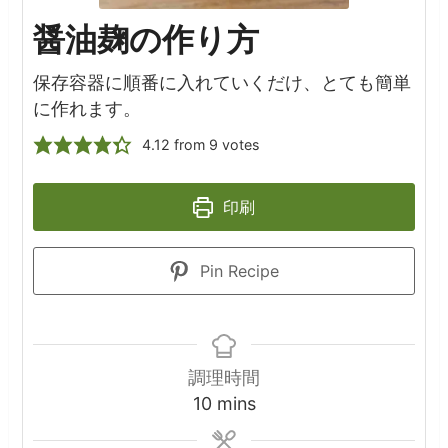
醤油麹の作り方
保存容器に順番に入れていくだけ、とても簡単
に作れます。
4.12
from
9
votes
印刷
Pin Recipe
調理時間
minutes
10
mins