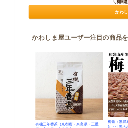
＼初回購
かわし
かわしま屋ユーザー注目の商品
梅醤（無農
有機三年番茶（京都府・奈良県・三重
油・生姜の梅