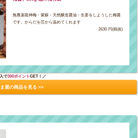
無農薬龍神梅・紫蘇・天然醸造醤油・生姜をしようした梅醤
です。からだを芯から温めてくれます
2630 円(税抜)
入で
300ポイント
GET！／
ま屋の商品を見る >>