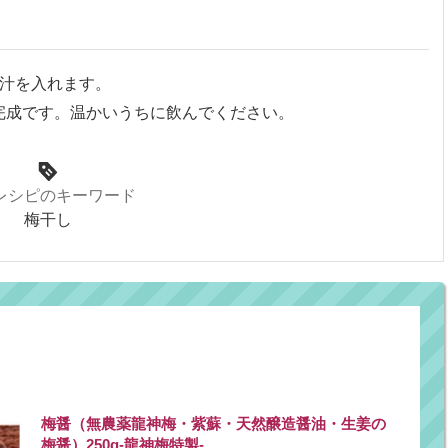
汁を入れます。
完成です。温かいうちに飲んでください。
レシピのキーワード
梅干し
梅醤（無農薬龍神梅・紫蘇・天然醸造醤油・生姜の
梅醤）250g-龍神梅特製-