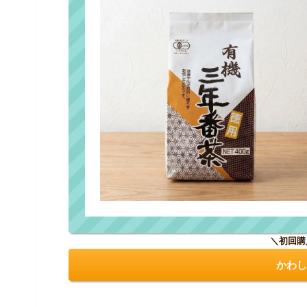
＼初回購
かわし