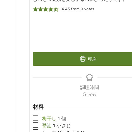
4.45
from
9
votes
印刷
調理時間
minutes
5
mins
材料
▢
梅干し
1
個
▢
醤油
1
小さじ
▢