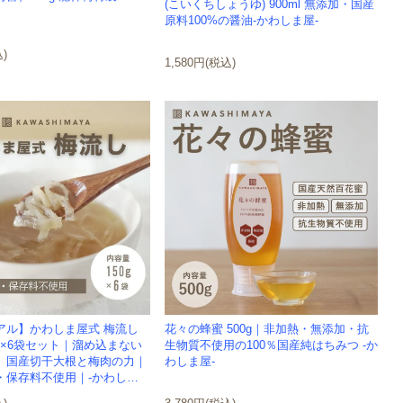
(こいくちしょうゆ) 900ml 無添加・国産
原料100%の醤油-かわしま屋-
込)
1,580円(税込)
アル】かわしま屋式 梅流し
花々の蜂蜜 500g｜非加熱・無添加・抗
0g×6袋セット｜溜め込まない
生物質不使用の100％国産純はちみつ -か
、国産切干大根と梅肉の力｜
わしま屋-
・保存料不使用｜-かわしま