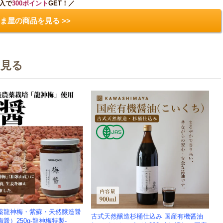
入で
300ポイント
GET！／
ま屋の商品を見る >>
を見る
薬龍神梅・紫蘇・天然醸造醤
古式天然醸造杉桶仕込み 国産有機醤油
醤）250g-龍神梅特製-