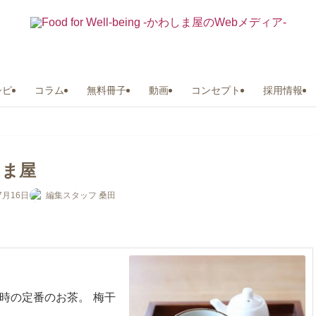
シピ
コラム
無料冊子
動画
コンセプト
採用情報
しま屋
7月16日
編集スタッフ 桑田
時の定番のお茶。 梅干