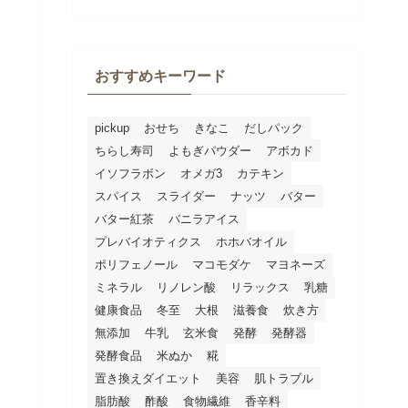
おすすめキーワード
pickup
おせち
きなこ
だしパック
ちらし寿司
よもぎパウダー
アボカド
イソフラボン
オメガ3
カテキン
スパイス
スライダー
ナッツ
バター
バター紅茶
バニラアイス
プレバイオティクス
ホホバオイル
ポリフェノール
マコモダケ
マヨネーズ
ミネラル
リノレン酸
リラックス
乳糖
健康食品
冬至
大根
滋養食
炊き方
無添加
牛乳
玄米食
発酵
発酵器
発酵食品
米ぬか
糀
置き換えダイエット
美容
肌トラブル
脂肪酸
酢酸
食物繊維
香辛料