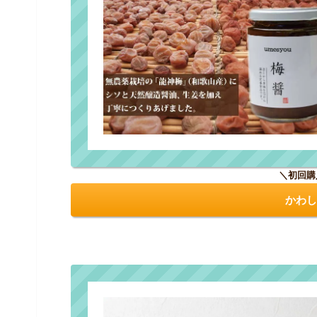
＼初回購
かわし