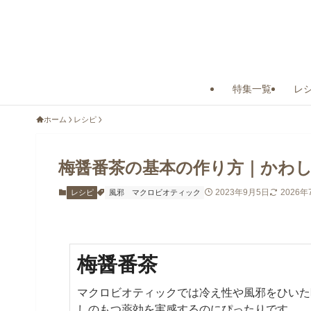
特集一覧
レ
ホーム
レシピ
梅醤番茶の基本の作り方｜かわ
2023年9月5日
2026年
レシピ
風邪
マクロビオティック
梅醤番茶
マクロビオティックでは冷え性や風邪をひいた
しのもつ薬効を実感するのにぴったりです。