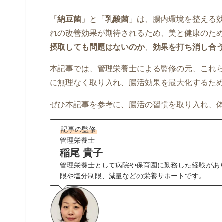
「
納豆菌
」と「
乳酸菌
」は、腸内環境を整える
れの改善効果が期待されるため、美と健康のた
摂取しても問題はないのか
、
効果を打ち消し合
本記事では、管理栄養士による監修の元、これ
に無理なく取り入れ、腸活効果を最大化するた
ぜひ本記事を参考に、腸活の習慣を取り入れ、
記事の監修
管理栄養士
稲尾 貴子
管理栄養士として病院や保育園に勤務した経験があ
限や塩分制限、減量などの栄養サポートです。