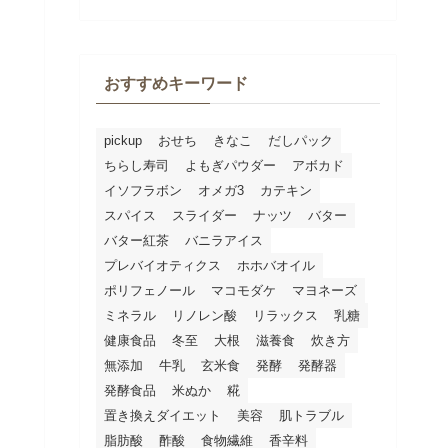
おすすめキーワード
pickup
おせち
きなこ
だしパック
ちらし寿司
よもぎパウダー
アボカド
イソフラボン
オメガ3
カテキン
スパイス
スライダー
ナッツ
バター
バター紅茶
バニラアイス
プレバイオティクス
ホホバオイル
ポリフェノール
マコモダケ
マヨネーズ
ミネラル
リノレン酸
リラックス
乳糖
健康食品
冬至
大根
滋養食
炊き方
無添加
牛乳
玄米食
発酵
発酵器
発酵食品
米ぬか
糀
置き換えダイエット
美容
肌トラブル
脂肪酸
酢酸
食物繊維
香辛料