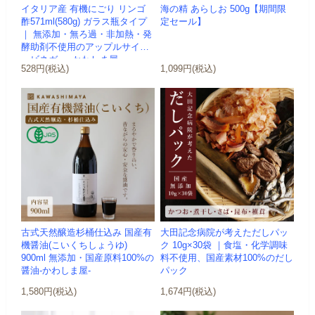
イタリア産 有機にごり リンゴ
海の精 あらしお 500g【期間限
酢571ml(580g) ガラス瓶タイプ
定セール】
｜ 無添加・無ろ過・非加熱・発
酵助剤不使用のアップルサイダ
ービネガー -かわしま屋-
528円(税込)
1,099円(税込)
古式天然醸造杉桶仕込み 国産有
大田記念病院が考えただしパッ
機醤油(こいくちしょうゆ)
ク 10g×30袋 ｜食塩・化学調味
900ml 無添加・国産原料100%の
料不使用、国産素材100%のだし
醤油-かわしま屋-
パック
1,580円(税込)
1,674円(税込)