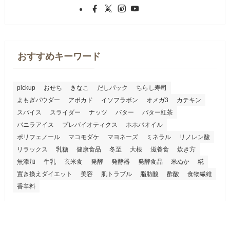
おすすめキーワード
pickup
おせち
きなこ
だしパック
ちらし寿司
よもぎパウダー
アボカド
イソフラボン
オメガ3
カテキン
スパイス
スライダー
ナッツ
バター
バター紅茶
バニラアイス
プレバイオティクス
ホホバオイル
ポリフェノール
マコモダケ
マヨネーズ
ミネラル
リノレン酸
リラックス
乳糖
健康食品
冬至
大根
滋養食
炊き方
無添加
牛乳
玄米食
発酵
発酵器
発酵食品
米ぬか
糀
置き換えダイエット
美容
肌トラブル
脂肪酸
酢酸
食物繊維
香辛料