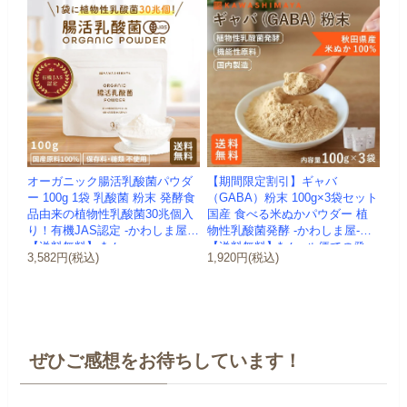
オーガニック腸活乳酸菌パウダ
【期間限定割引】ギャバ
ー 100g 1袋 乳酸菌 粉末 発酵食
（GABA）粉末 100g×3袋セット
品由来の植物性乳酸菌30兆個入
国産 食べる米ぬかパウダー 植
り！有機JAS認定 -かわしま屋-
物性乳酸菌発酵 -かわしま屋-
【送料無料】 *メ...
【送料無料】*メール便での発
3,582円(税込)
1,920円(税込)
送...
ぜひご感想をお待ちしています！