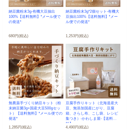
納豆菌粉末3g-有機大豆抽出
納豆菌粉末3g*2個セット-有機大
100%【送料無料】*メール便で
豆抽出100%【送料無料】*メー
の発送*
ル便での発送*
680円(税込)
1,253円(税込)
無農薬手づくり納豆キット（粉
豆腐手作りキット（北海道産大
末納豆菌3g+国産大豆500gセッ
豆、無添加国産にがり、豆腐
ト）【送料無料】*メール便での
箱、さらし布、こし袋、レシピ
発送*
集つき）-かわしま屋-【送料無
料】
1,285円(税込)
4,490円(税込)