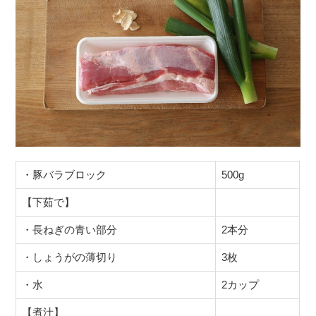
・豚バラブロック
500g
【下茹で】
・長ねぎの青い部分
2本分
・しょうがの薄切り
3枚
・水
2カップ
【煮汁】