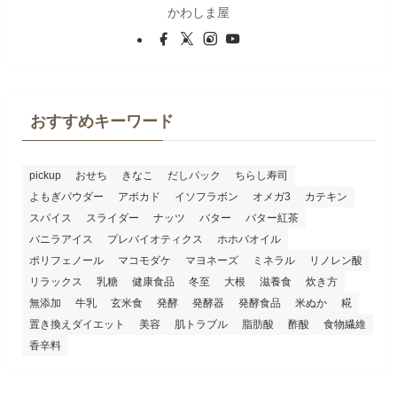
かわしま屋
おすすめキーワード
pickup
おせち
きなこ
だしパック
ちらし寿司
よもぎパウダー
アボカド
イソフラボン
オメガ3
カテキン
スパイス
スライダー
ナッツ
バター
バター紅茶
バニラアイス
プレバイオティクス
ホホバオイル
ポリフェノール
マコモダケ
マヨネーズ
ミネラル
リノレン酸
リラックス
乳糖
健康食品
冬至
大根
滋養食
炊き方
無添加
牛乳
玄米食
発酵
発酵器
発酵食品
米ぬか
糀
置き換えダイエット
美容
肌トラブル
脂肪酸
酢酸
食物繊維
香辛料