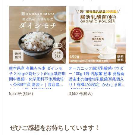
熊本県産 有機もち麦 ダイシモ
オーガニック腸活乳酸菌パウダ
チ 2.5kg×2袋セット(5kg) 栽培期
ー 100g 1袋 乳酸菌 粉末 発酵食
間中農薬・化学肥料不使用栽培
品由来の植物性乳酸菌30兆個入
＜令和8年産 新麦＞｜渡辺農産 -
り！有機JAS認定 -かわしま屋-
かわしま屋-【送料無料】
【送料無料】 *メ...
5,379円(税込)
3,582円(税込)
ぜひご感想をお待ちしています！