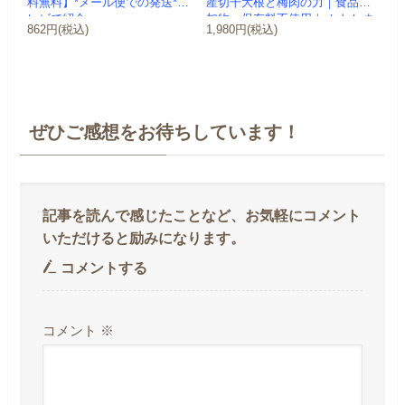
料無料】*メール便での発送*テ
産切干大根と梅肉の力｜食品添
レビで紹介
加物・保存料不使用｜-かわしま
862円(税込)
1,980円(税込)
屋-
ぜひご感想をお待ちしています！
コメントする
コメント
※