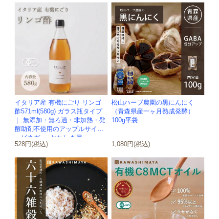
イタリア産 有機にごり リンゴ
松山ハーブ農園の黒にんにく
酢571ml(580g) ガラス瓶タイプ
（青森県産一ヶ月熟成発酵）
｜ 無添加・無ろ過・非加熱・発
100g平袋
酵助剤不使用のアップルサイダ
ービネガー -かわしま屋-
528円(税込)
1,080円(税込)