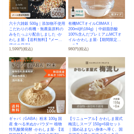
六十六雑穀 500g｜添加物不使用
有機MCTオイルC8MAX｜
こだわりの有機・無農薬原料の
200ml(約184g) ｜中鎖脂肪酸
みをたっぷり配合しました -か
100%含んだプレミアムMCTオ
わしま屋-【送料無料】*メール
イル-かわしま屋-【期間限定セ
便での発送*
ール】
1,599円(税込)
980円(税込)
ギャバ（GABA）粉末 100g 国
【リニューアル】かわしま屋式
産 食べる米ぬかパウダー 植物
梅流しスープ 150g×6袋セット
性乳酸菌発酵 -かわしま屋- 【送
｜溜め込まない身体へ導く、国