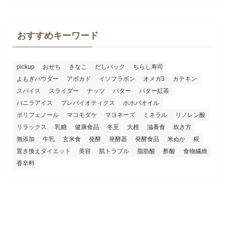
おすすめキーワード
pickup
おせち
きなこ
だしパック
ちらし寿司
よもぎパウダー
アボカド
イソフラボン
オメガ3
カテキン
スパイス
スライダー
ナッツ
バター
バター紅茶
バニラアイス
プレバイオティクス
ホホバオイル
ポリフェノール
マコモダケ
マヨネーズ
ミネラル
リノレン酸
リラックス
乳糖
健康食品
冬至
大根
滋養食
炊き方
無添加
牛乳
玄米食
発酵
発酵器
発酵食品
米ぬか
糀
置き換えダイエット
美容
肌トラブル
脂肪酸
酢酸
食物繊維
香辛料