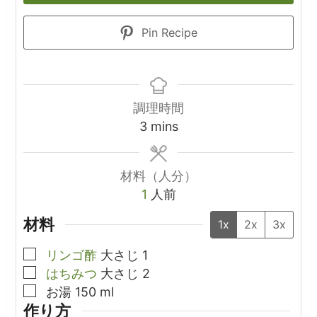
Pin Recipe
調理時間
minutes
3
mins
材料（人分）
1
人前
材料
1x
2x
3x
▢
リンゴ酢
大さじ
1
▢
はちみつ
大さじ
2
▢
お湯
150
ml
作り方