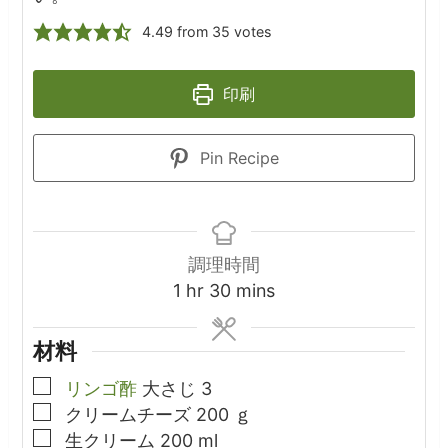
4.49
from
35
votes
印刷
Pin Recipe
調理時間
hour
minutes
1
hr
30
mins
材料
▢
リンゴ酢
大さじ
3
▢
クリームチーズ
200
ｇ
▢
生クリーム
200
ml