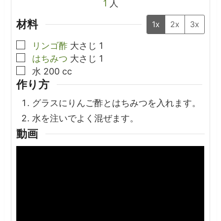
1
人
材料
1x
2x
3x
▢
リンゴ酢
大さじ
1
▢
はちみつ
大さじ
1
▢
水
200
cc
作り方
グラスにりんご酢とはちみつを入れます。
水を注いでよく混ぜます。
動画