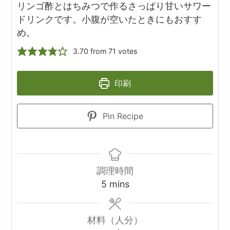
リンゴ酢とはちみつで作るさっぱり甘いサワー
ドリンクです。小腹が空いたときにもおすす
め。
3.70
from
71
votes
印刷
Pin Recipe
調理時間
minutes
5
mins
材料（人分）