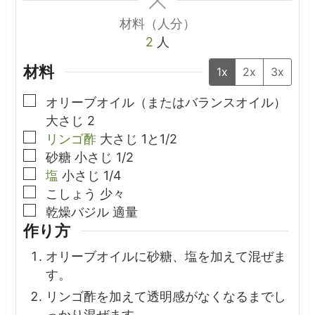
材料（人分）
2
人
材料
1x
2x
3x
▢
オリーブオイル（またはバランスオイル）
大さじ
2
▢
リンゴ酢
大さじ
1と1/2
▢
砂糖
小さじ
1/2
▢
塩
小さじ
1/4
▢
こしょう
少々
▢
乾燥バジル
適量
作り方
オリーブオイルに砂糖、塩を加えて混ぜま
す。
リンゴ酢を加えて透明感がなくなるまでし
っかり混ぜます。