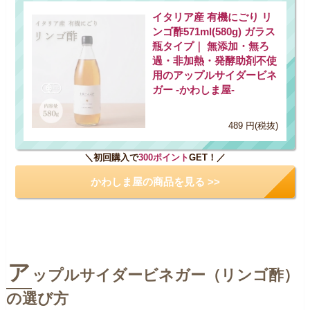
イタリア産 有機にごり リ
ンゴ酢571ml(580g) ガラス
瓶タイプ｜ 無添加・無ろ
過・非加熱・発酵助剤不使
用のアップルサイダービネ
ガー -かわしま屋-
489 円(税抜)
＼初回購入で
300ポイント
GET！／
かわしま屋の商品を見る >>
ア
ップルサイダービネガー（リンゴ酢）
の選び方