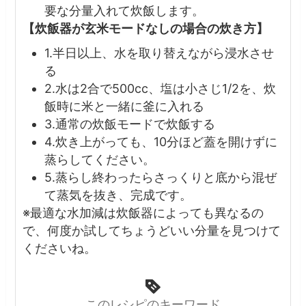
要な分量入れて炊飯します。
【炊飯器が玄米モードなしの場合の炊き方】
1.半日以上、水を取り替えながら浸水させ
る
2.水は2合で500cc、塩は小さじ1/2を、炊
飯時に米と一緒に釜に入れる
3.通常の炊飯モードで炊飯する
4.炊き上がっても、10分ほど蓋を開けずに
蒸らしてください。
5.蒸らし終わったらさっくりと底から混ぜ
て蒸気を抜き、完成です。
※最適な水加減は炊飯器によっても異なるの
で、何度か試してちょうどいい分量を見つけて
くださいね。
このレシピのキーワード