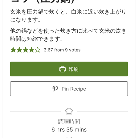
玄米を圧力鍋で炊くと、白米に近い炊き上がり
になります。
他の鍋などを使った炊き方に比べて玄米の炊き
時間は短縮できます。
3.67
from
9
votes
印刷
Pin Recipe
調理時間
hours
minutes
6
hrs
35
mins