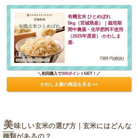
有機玄米 ひとめぼれ
5kg（宮城県産）｜栽培期
間中農薬・化学肥料不使用
（2025年度産）-かわしま
屋-
7389 円(税抜)
＼初回購入で
300ポイント
GET！／
かわしま屋の商品を見る >>
美
味しい玄米の選び方｜玄米にはどんな
種類があるの？