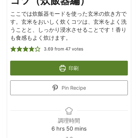
コツ（炊飯器編）
ここでは炊飯器モードを使った玄米の炊き方で
す。玄米をおいしく炊くコツは、玄米をよく洗
うことと、しっかり浸水させることです！香り
も食感もよく炊けます。
3.69
from
47
votes
印刷
Pin Recipe
調理時間
hours
minutes
6
hrs
50
mins