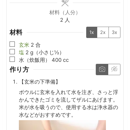
材料（人分）
2
人
材料
1x
2x
3x
▢
玄米
2
合
▢
塩
2
g（小さじ½）
▢
水（炊飯用）
400
cc
作り方
【玄米の下準備】
ボウルに玄米を入れて水を注ぎ、さっと浮
かんできたゴミを流してザルにあげます。
米が水を吸うので、使用する水は浄水器の
水などがおすすめです。