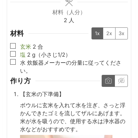
材料（人分）
2
人
材料
1x
2x
3x
▢
玄米
2
合
▢
塩
2
g（小さじ1/2）
▢
水
炊飯器メーカーの分量に従ってくださ
い。
作り方
【玄米の下準備】
ボウルに玄米を入れて水を注ぎ、さっと浮
かんできたゴミを流してザルにあげます。
米が水を吸うので、使用する水は浄水器の
水などがおすすめです。