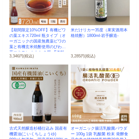
【期間限定10%OFF】有機ビワ
米だけリカー35度（果実酒用本
の葉エキス720ml 瓶タイプ（オ
格焼酎）1800ml-岩手醸造-
ーガニックの国産無農薬ビワの
葉と有機玄米焼酎使用のびわの
葉エキス）-かわしま屋-【送料
3,346円(税込)
3,285円(税込)
無...
古式天然醸造杉桶仕込み 国産有
オーガニック腸活乳酸菌パウダ
機醤油(こいくちしょうゆ)
ー 100g 1袋 乳酸菌 粉末 発酵食