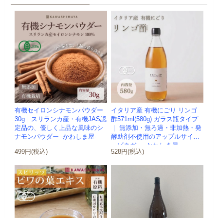
有機セイロンシナモンパウダー
イタリア産 有機にごり リンゴ
30g｜スリランカ産・有機JAS認
酢571ml(580g) ガラス瓶タイプ
定品の、優しく上品な風味のシ
｜ 無添加・無ろ過・非加熱・発
ナモンパウダー -かわしま屋-
酵助剤不使用のアップルサイダ
ービネガー -かわしま屋-
499円(税込)
528円(税込)