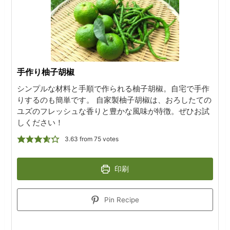
手作り柚子胡椒
シンプルな材料と手順で作られる柚子胡椒。自宅で手作
りするのも簡単です。 自家製柚子胡椒は、おろしたての
ユズのフレッシュな香りと豊かな風味が特徴。ぜひお試
しください！
3.63
from
75
votes
印刷
Pin Recipe