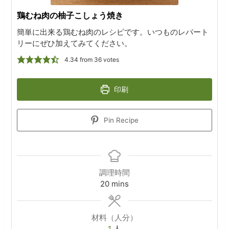
鶏むね肉の柚子こしょう焼き
簡単に出来る鶏むね肉のレシピです。いつものレパート
リーにぜひ加えてみてください。
4.34
from
36
votes
印刷
Pin Recipe
調理時間
minutes
20
mins
材料（人分）
1
人