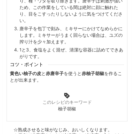
り、種・ワタを取り除きます。唐辛子は刺激が強い
ため、この作業をしている間は絶対に顔に触れた
り、目をこすったりしないように気をつけてくださ
い。
唐辛子を包丁で刻み、ミキサーにかけてなめらかに
します。ミキサーがうまく回らない場合は、ユズの
搾り汁を少々加えます。
1と3、食塩をよく混ぜ、清潔な容器に詰めてできあ
がりです。
コツ・ポイント
黄色い柚子の皮
と
赤唐辛子
を使うと
赤柚子胡椒
を作るこ
とが出来ます。
このレシピのキーワード
柚子胡椒
☆熟成させると味がなじみ、おいしくなります。