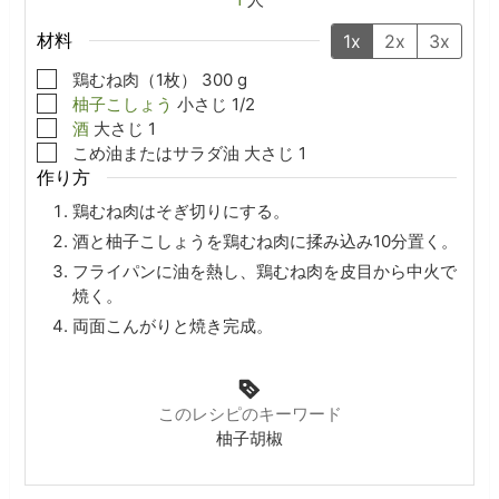
材料
1x
2x
3x
▢
鶏むね肉（1枚）
300
g
▢
柚子こしょう
小さじ
1/2
▢
酒
大さじ
1
▢
こめ油またはサラダ油
大さじ
1
作り方
鶏むね肉はそぎ切りにする。
酒と柚子こしょうを鶏むね肉に揉み込み10分置く。
フライパンに油を熱し、鶏むね肉を皮目から中火で
焼く。
両面こんがりと焼き完成。
このレシピのキーワード
柚子胡椒