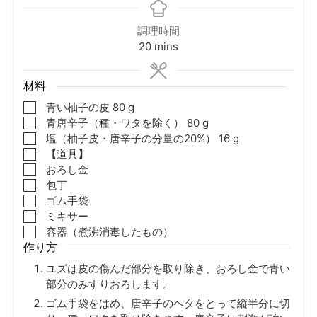
調理時間
minutes
20
mins
材料
▢
青い柚子の皮
80
g
▢
青唐辛子（種・ワタを除く）
80
g
▢
塩（柚子皮・唐辛子の分量の20%）
16
g
▢
【
道具
】
▢
おろし金
▢
包丁
▢
ゴム手袋
▢
ミキサー
▢
容器（煮沸消毒したもの）
作り方
ユズは皮の傷んだ部分を取り除き、おろし金で青い
部分のみすりおろします。
ゴム手袋をはめ、唐辛子のヘタをとって縦半分に切