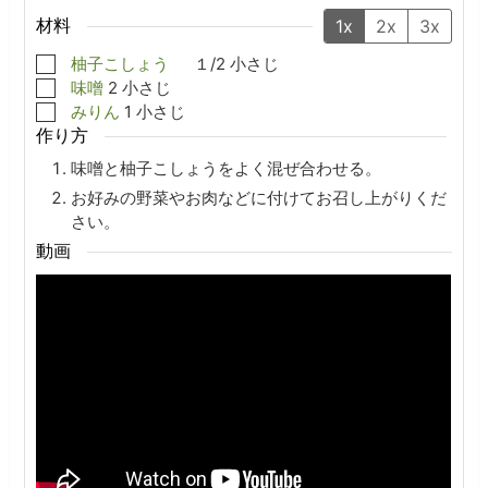
材料
1x
2x
3x
▢
柚子こしょう
１/2
小さじ
▢
味噌
2
小さじ
▢
みりん
1
小さじ
作り方
味噌と柚子こしょうをよく混ぜ合わせる。
お好みの野菜やお肉などに付けてお召し上がりくだ
さい。
動画