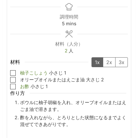
調理時間
minutes
5
mins
材料（人分）
2
人
材料
1x
2x
3x
▢
柚子こしょう
小さじ
1
▢
オリーブオイルまたはえごま油
大さじ
2
▢
お酢
小さじ
1
作り方
ボウルに柚子胡椒を入れ、オリーブオイルまたはえ
ごま油で溶きます。
酢を入れながら、とろりとした状態になるまでよく
混ぜてできあがりです。