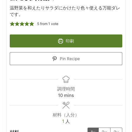
温野菜を和えたりサラダにかけたり色々使える万能ダレ
です。
5
from 1 vote
印刷
Pin Recipe
調理時間
minutes
10
mins
材料（人分）
1
人
材料