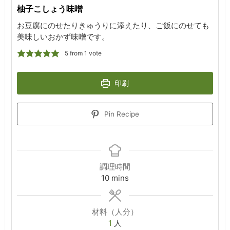
柚子こしょう味噌
お豆腐にのせたりきゅうりに添えたり、ご飯にのせても
美味しいおかず味噌です。
5
from 1 vote
印刷
Pin Recipe
調理時間
minutes
10
mins
材料（人分）
1
人