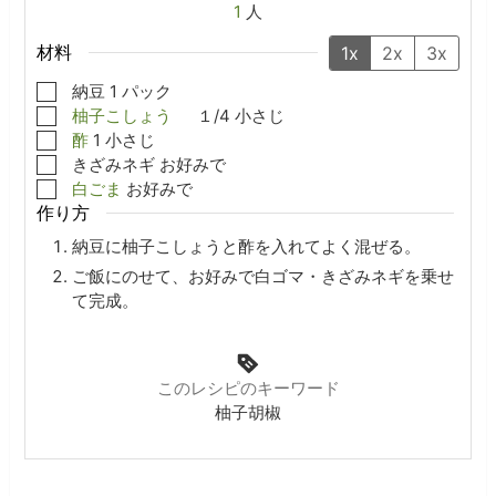
1
人
材料
1x
2x
3x
▢
納豆
1
パック
▢
柚子こしょう
１/4
小さじ
▢
酢
1
小さじ
▢
きざみネギ
お好みで
▢
白ごま
お好みで
作り方
納豆に柚子こしょうと酢を入れてよく混ぜる。
ご飯にのせて、お好みで白ゴマ・きざみネギを乗せ
て完成。
このレシピのキーワード
柚子胡椒