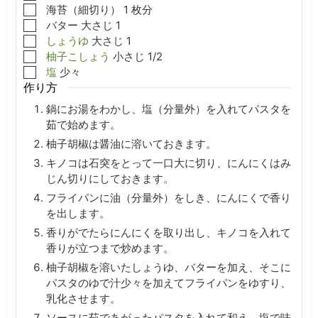
▢
海苔（細切り）
1
枚分
▢
バター
大さじ
1
▢
しょうゆ
大さじ
1
▢
柚子こしょう
小さじ
1/2
▢
塩
少々
作り方
鍋にお湯をわかし、塩（分量外）を入れてパスタを
茹で始めます。
柚子胡椒は醤油に溶いておきます。
キノコは石突をとって一口大に切り、にんにくはみ
じん切りにしておきます。
フライパンに油（分量外）をしき、にんにくで香り
を出します。
香りがでたらにんにくを取り出し、キノコを入れて
香りが立つまで炒めます。
柚子胡椒を溶いたしょうゆ、バターを加え、そこに
パスタのゆで汁少々を加えてフライパンをゆすり、
乳化させます。
ソースに茹であがったパスタを入れて和え、塩で味