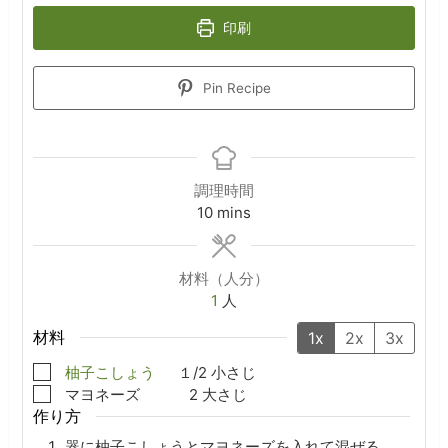
印刷
Pin Recipe
調理時間
minutes
10
mins
材料（人分）
1
人
材料
1x
2x
3x
▢
柚子こしょう
１/2
小さじ
▢
マヨネーズ
2
大さじ
作り方
器に柚子こしょうとマヨネーズを入れて混ぜる。