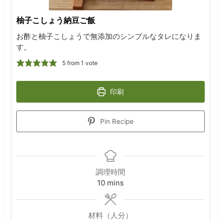
柚子こしょう納豆ご飯
お酢と柚子こしょうで無添加のシンプルなタレになりま
す。
5
from 1 vote
印刷
Pin Recipe
調理時間
minutes
10
mins
材料（人分）