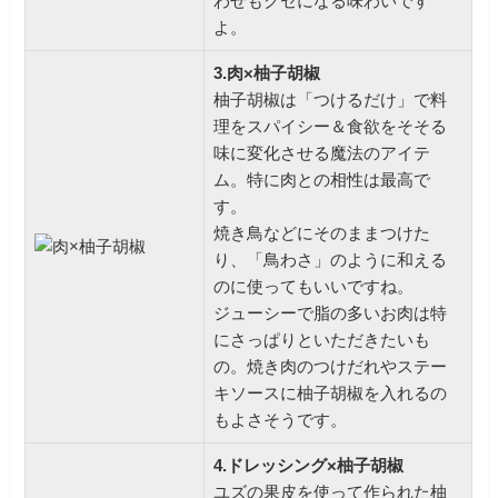
わせもクセになる味わいです
よ。
3.肉×柚子胡椒
柚子胡椒は「つけるだけ」で料
理をスパイシー＆食欲をそそる
味に変化させる魔法のアイテ
ム。特に肉との相性は最高で
す。
焼き鳥などにそのままつけた
り、「鳥わさ」のように和える
のに使ってもいいですね。
ジューシーで脂の多いお肉は特
にさっぱりといただきたいも
の。焼き肉のつけだれやステー
キソースに柚子胡椒を入れるの
もよさそうです。
4.ドレッシング×柚子胡椒
ユズの果皮を使って作られた柚