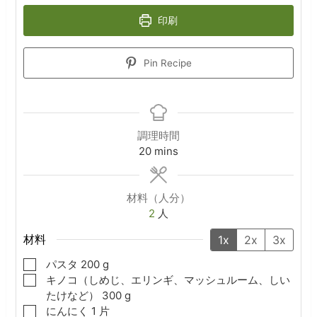
印刷
Pin Recipe
調理時間
minutes
20
mins
材料（人分）
2
人
材料
1x
2x
3x
▢
パスタ
200
g
▢
キノコ（しめじ、エリンギ、マッシュルーム、しい
たけなど）
300
g
▢
にんにく
1
片