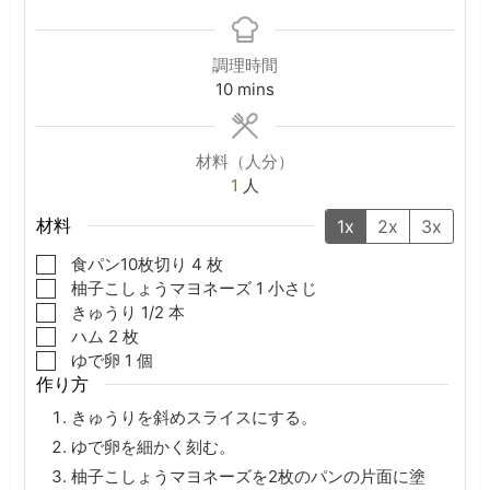
調理時間
minutes
10
mins
材料（人分）
1
人
材料
1x
2x
3x
▢
食パン10枚切り
4
枚
▢
柚子こしょうマヨネーズ
1
小さじ
▢
きゅうり
1/2
本
▢
ハム
2
枚
▢
ゆで卵
1
個
作り方
きゅうりを斜めスライスにする。
ゆで卵を細かく刻む。
柚子こしょうマヨネーズを2枚のパンの片面に塗