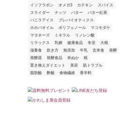
イソフラボン
オメガ3
カテキン
スパイス
スライダー
ナッツ
バター
バター紅茶
バニラアイス
プレバイオティクス
ホホバオイル
ポリフェノール
マコモダケ
マヨネーズ
ミネラル
リノレン酸
リラックス
乳糖
健康食品
冬至
大根
滋養食
炊き方
無添加
牛乳
玄米食
発酵
発酵器
発酵食品
米ぬか
糀
置き換えダイエット
美容
肌トラブル
脂肪酸
酢酸
食物繊維
香辛料