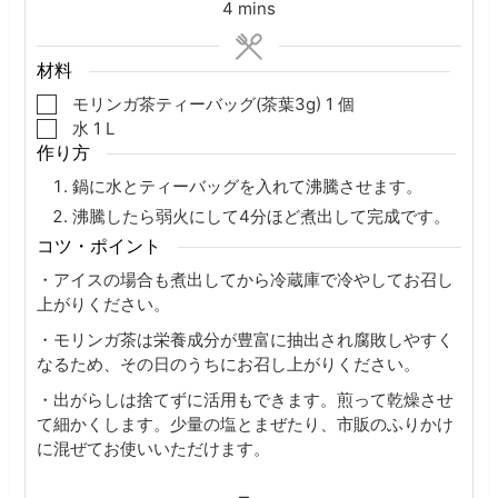
minutes
4
mins
材料
▢
モリンガ茶ティーバッグ(茶葉3g)
1
個
▢
水
1
L
作り方
鍋に水とティーバッグを入れて沸騰させます。
沸騰したら弱火にして4分ほど煮出して完成です。
コツ・ポイント
・
アイスの場合も煮出してから冷蔵庫で冷やしてお召し
上がりください。
・モリンガ茶は栄養成分が豊富に抽出され腐敗しやすく
なるため、その日のうちにお召し上がりください。
・
出がらしは捨てずに活用もできます。煎って乾燥させ
て細かくします。少量の塩とまぜたり、市販のふりかけ
に混ぜてお使いいただけます。