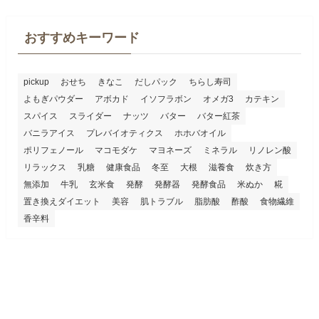
おすすめキーワード
pickup
おせち
きなこ
だしパック
ちらし寿司
よもぎパウダー
アボカド
イソフラボン
オメガ3
カテキン
スパイス
スライダー
ナッツ
バター
バター紅茶
バニラアイス
プレバイオティクス
ホホバオイル
ポリフェノール
マコモダケ
マヨネーズ
ミネラル
リノレン酸
リラックス
乳糖
健康食品
冬至
大根
滋養食
炊き方
無添加
牛乳
玄米食
発酵
発酵器
発酵食品
米ぬか
糀
置き換えダイエット
美容
肌トラブル
脂肪酸
酢酸
食物繊維
香辛料