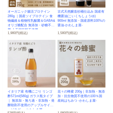
オーガニック腸活プロテイン
古式天然醸造杉桶仕込み 国産有
280g ｜国産ソイプロテイン 食
機醤油(こいくちしょうゆ)
物繊維＆植物性乳酸菌＆GABA&
900ml 無添加・国産原料100%の
オリゴ糖配合 無添加・砂糖不使
醤油-かわしま屋-
用 人工甘味料不使用 ...
1,980円(税込)
1,580円(税込)
イタリア産 有機にごり リンゴ
花々の蜂蜜 200g｜非加熱・無添
酢571ml(580g) ガラス瓶タイプ
加・抗生物質不使用の100％国
｜ 無添加・無ろ過・非加熱・発
産純はちみつ -かわしま屋-
酵助剤不使用のアップルサイダ
ービネガー -かわしま屋-
528円(税込)
1,980円(税込)