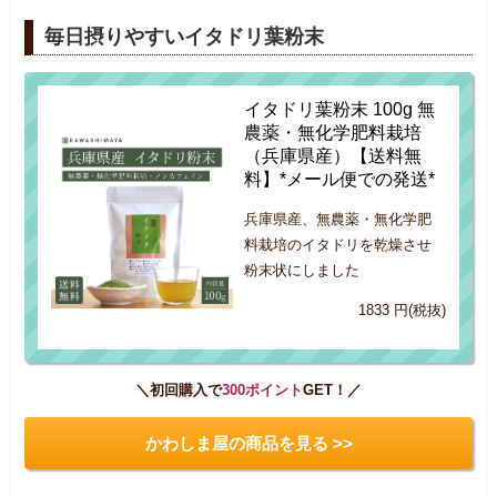
毎日摂りやすいイタドリ葉粉末
イタドリ葉粉末 100g 無
農薬・無化学肥料栽培
（兵庫県産）【送料無
料】*メール便での発送*
兵庫県産、無農薬・無化学肥
料栽培のイタドリを乾燥させ
粉末状にしました
1833 円(税抜)
＼初回購入で
300ポイント
GET！／
かわしま屋の商品を見る >>