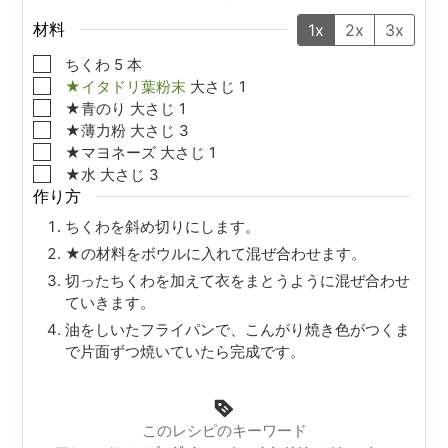
材料
1x
2x
3x
▢
ちくわ
5
本
▢
★イタドリ葉粉末
大さじ
1
▢
★青のり
大さじ
1
▢
★薄力粉
大さじ
3
▢
★マヨネーズ
大さじ
1
▢
★水
大さじ
3
作り方
ちくわを斜め切りにします。
★の材料をボウルに入れて混ぜ合わせます。
切ったちくわを加えて衣をまとうように混ぜ合わせ
ていきます。
油をしいたフライパンで、こんがり焼き色がつくま
で片面ずつ焼いていたら完成です。
このレシピのキーワード