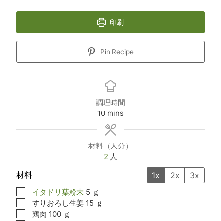
印刷
Pin Recipe
調理時間
minutes
10
mins
材料（人分）
2
人
材料
1x
2x
3x
▢
イタドリ葉粉末
5
ｇ
▢
すりおろし生姜
15
ｇ
▢
鶏肉
100
ｇ