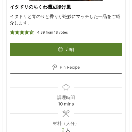
イタドリのちくわ磯辺揚げ風
イタドリと青のりと香りが絶妙にマッチした一品をご紹
介します。
4.39
from
18
votes
印刷
Pin Recipe
調理時間
minutes
10
mins
材料（人分）
2
人