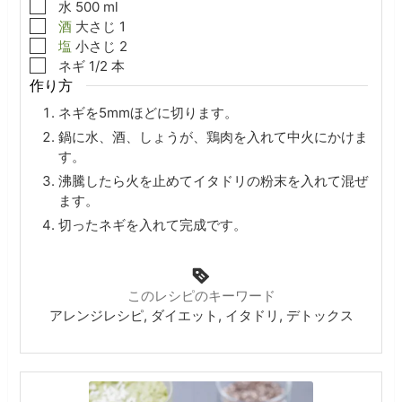
▢
水
500
ml
▢
酒
大さじ
1
▢
塩
小さじ
2
▢
ネギ
1/2
本
作り方
ネギを5mmほどに切ります。
鍋に水、酒、しょうが、鶏肉を入れて中火にかけま
す。
沸騰したら火を止めてイタドリの粉末を入れて混ぜ
ます。
切ったネギを入れて完成です。
このレシピのキーワード
アレンジレシピ, ダイエット, イタドリ, デトックス