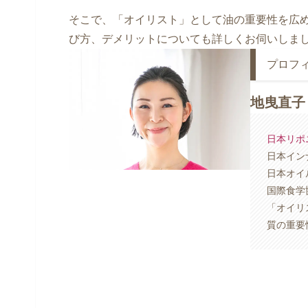
そこで、「オイリスト」として油の重要性を広
び方、デメリットについても詳しくお伺いしま
プロフ
地曳直子
日本リポ
​日本イ
日本オイ
国際食学
「オイリ
質の重要