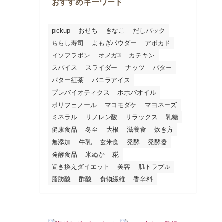
おすすめキーワード
pickup
おせち
きなこ
だしパック
ちらし寿司
よもぎパウダー
アボカド
イソフラボン
オメガ3
カテキン
スパイス
スライダー
ナッツ
バター
バター紅茶
バニラアイス
プレバイオティクス
ホホバオイル
ポリフェノール
マコモダケ
マヨネーズ
ミネラル
リノレン酸
リラックス
乳糖
健康食品
冬至
大根
滋養食
炊き方
無添加
牛乳
玄米食
発酵
発酵器
発酵食品
米ぬか
糀
置き換えダイエット
美容
肌トラブル
脂肪酸
酢酸
食物繊維
香辛料