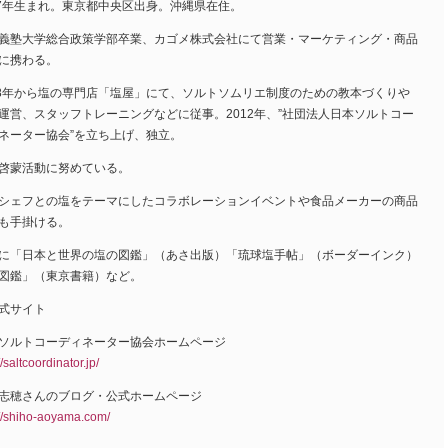
77年生まれ。東京都中央区出身。沖縄県在住。
義塾大学総合政策学部卒業、カゴメ株式会社にて営業・マーケティング・商品
に携わる。
08年から塩の専門店「塩屋」にて、ソルトソムリエ制度のための教本づくりや
運営、スタッフトレーニングなどに従事。2012年、”社団法人日本ソルトコー
ネーター協会”を立ち上げ、独立。
啓蒙活動に努めている。
シェフとの塩をテーマにしたコラボレーションイベントや食品メーカーの商品
も手掛ける。
に「日本と世界の塩の図鑑」（あさ出版）「琉球塩手帖」（ボーダーインク）
図鑑」（東京書籍）など。
式サイト
ソルトコーディネーター協会ホームページ
//saltcoordinator.jp/
志穂さんのブログ・公式ホームページ
://shiho-aoyama.com/