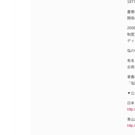
19
慶應
開発
20
制度
ディ
塩の
有名
企画
著書
「塩
▼公
日本
http:
青山
http