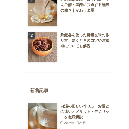
んご酢・黒酢に共通する酢酸
の働き｜かわしま屋
炊飯器を使った酵素玄米の作
り方｜炊くときのコツや注意
点についても解説
新着記事
白湯の正しい作り方｜お湯と
の違いとメリット・デメリッ
トを徹底解説
2026年7月24日