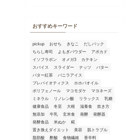
おすすめキーワード
pickup
おせち
きなこ
だしパック
ちらし寿司
よもぎパウダー
アボカド
イソフラボン
オメガ3
カテキン
スパイス
スライダー
ナッツ
バター
バター紅茶
バニラアイス
プレバイオティクス
ホホバオイル
ポリフェノール
マコモダケ
マヨネーズ
ミネラル
リノレン酸
リラックス
乳糖
健康食品
冬至
大根
滋養食
炊き方
無添加
牛乳
玄米食
発酵
発酵器
発酵食品
米ぬか
糀
置き換えダイエット
美容
肌トラブル
脂肪酸
酢酸
食物繊維
香辛料