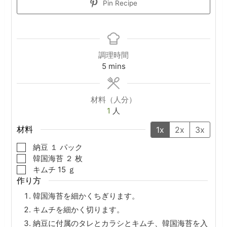
Pin Recipe
調理時間
minutes
5
mins
材料（人分）
1
人
材料
1x
2x
3x
▢
納豆
１
パック
▢
韓国海苔
２
枚
▢
キムチ
15
ｇ
作り方
韓国海苔を細かくちぎります。
キムチを細かく切ります。
納豆に付属のタレとカラシとキムチ、韓国海苔を入