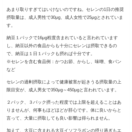
あまり取りすぎてはいけないのですね。セレンの1日の推奨
摂取量は、成人男性で30μg、成人女性で25μgとされていま
す。
納豆１パックで16μg程度含まれていると言われています
し、納豆以外の食品からも十分にセレンは摂取できるの
で、納豆は１日１パックも摂れば十分です。
※セレンを含む食品例：かつお節、からし、味噌、食パン
など
セレンの過剰摂取によって健康被害が起きうる摂取量の上
限目安が、成人男女で350μg～450μgと言われています。
２パック、３パック摂った程度では上限を超えることはあ
りませんが、何事もほどほどが肝心です。体に良いからと
言って、大量に摂取しても良い影響は得られません。
加えて、大豆に含まれる大豆イソフラボンの摂り過ぎもエ