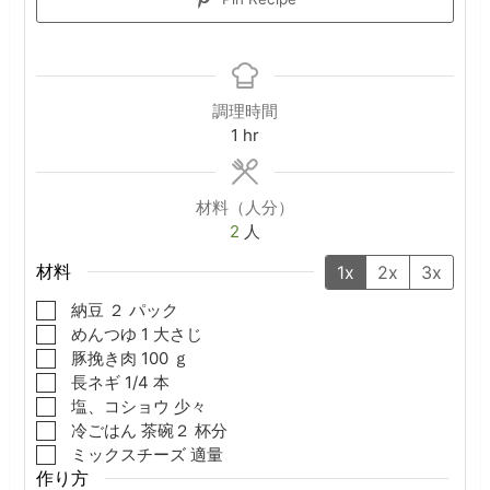
調理時間
hour
1
hr
材料（人分）
2
人
材料
1x
2x
3x
▢
納豆
２
パック
▢
めんつゆ
1
大さじ
▢
豚挽き肉
100
ｇ
▢
長ネギ
1/4
本
▢
塩、コショウ
少々
▢
冷ごはん
茶碗２
杯分
▢
ミックスチーズ
適量
作り方