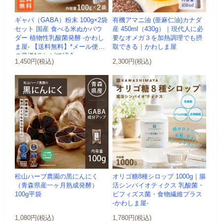
ギャバ（GABA）粉末 100g×2袋
有機アマニ油 (亜麻仁油)カナダ
セット 国産 食べる米ぬかパウ
産 450ml（430g）｜現代人に必
ダー 植物性乳酸菌発酵 -かわし
要なオメガ３を加熱調理でも摂
ま屋- 【送料無料】*メール便で
取できる｜かわしま屋
の発送*テレビで紹介
1,450円(税込)
2,300円(税込)
松山ハーブ農園の黒にんにく
オリゴ糖8種シロップ 1000g｜腸
（青森県産一ヶ月熟成発酵）
活シンバイオティクス 乳酸菌・
100g平袋
ビフィズス菌・食物繊維プラス
-かわしま屋-
1,080円(税込)
1,780円(税込)