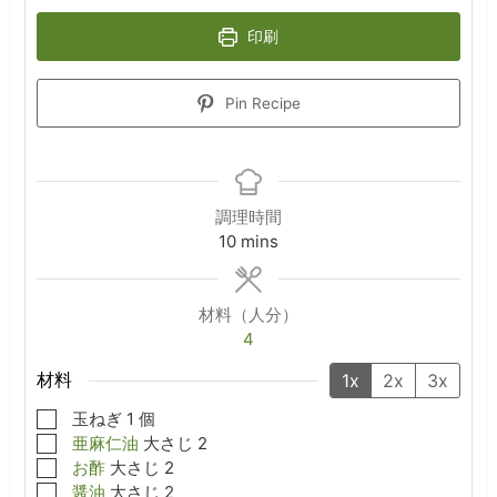
印刷
Pin Recipe
調理時間
minutes
10
mins
材料（人分）
4
材料
1x
2x
3x
▢
玉ねぎ
1
個
▢
亜麻仁油
大さじ
2
▢
お酢
大さじ
2
▢
醤油
大さじ
2