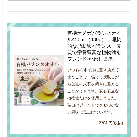
有機オメガバランスオイ
ル450ml（430g）｜理想
的な脂肪酸バランス 良
質で栄養豊富な植物油を
ブレンド-かわしま屋-
いつものオイルに置き換えて
使うことで、偏って摂取しが
ちな油の栄養を簡単に整える
ことができます。安心安全な
植物油だけを使用しました。
独自のブレンドでクセの少な
い風味に仕上げています。
2204 円(税抜)