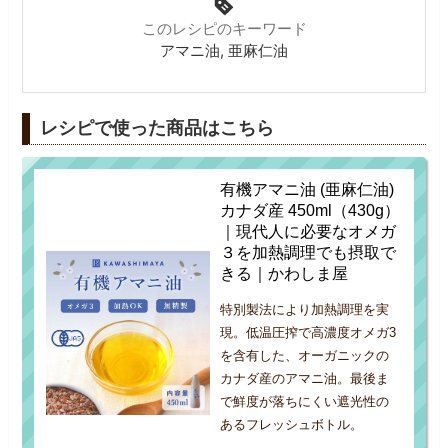
このレシピのキーワード
アマニ油, 亜麻仁油
レシピで使った商品はこちら
有機アマニ油 (亜麻仁油)
カナダ産 450ml（430g）
｜現代人に必要なオメガ
３を加熱調理でも摂取で
きる｜かわしま屋
特別製法により加熱調理を実
現。低温圧搾で高濃度オメガ3
を含有した、オーガニックの
カナダ産のアマニ油。最後ま
で鮮度が落ちにくい遮光性の
あるフレッシュボトル。