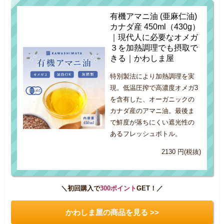
有機アマニ油 (亜麻仁油)
カナダ産 450ml（430g）
｜現代人に必要なオメガ
３を加熱調理でも摂取で
きる｜かわしま屋
特別製法により加熱調理を実
現。低温圧搾で高濃度オメガ3
を含有した、オーガニックの
カナダ産のアマニ油。最後ま
で鮮度が落ちにくい遮光性の
あるフレッシュボトル。
2130 円(税抜)
＼初回購入で
300ポイント
GET！／
かわしま屋の商品を見る >>