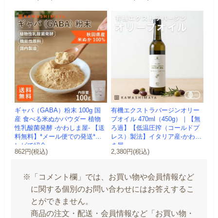
ギャバ（GABA）粉末 100g 国
有機エクストラバージンオリー
産 食べる米ぬかパウダー 植物
ブオイル 470ml（450g）｜【無
性乳酸菌発酵 -かわしま屋- 【送
ろ過】【低温圧搾（コールドプ
料無料】*メール便での発送*テ
レス）製法】イタリア産-かわし
レビで紹介
ま屋-
862円(税込)
2,380円(税込)
※「コメント欄」では、お買い物や会員情報など
に関する個別のお問い合わせにはお答えするこ
とができません。
商品の注文・配送・会員情報など「お買い物・