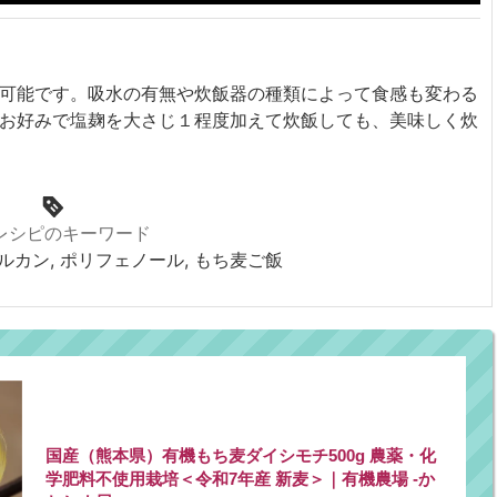
可能です。
吸水の有無や炊飯器の種類によって食感も変わる
お好みで塩麹を大さじ１程度加えて炊飯しても、美味しく炊
レシピのキーワード
グルカン, ポリフェノール, もち麦ご飯
国産（熊本県）有機もち麦ダイシモチ500g 農薬・化
学肥料不使用栽培＜令和7年産 新麦＞｜有機農場 -か