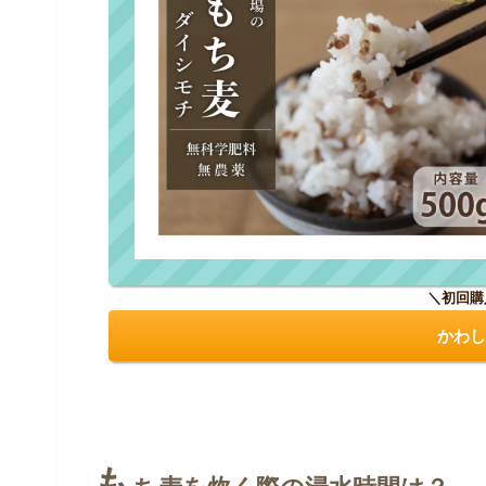
＼初回購
かわし
も