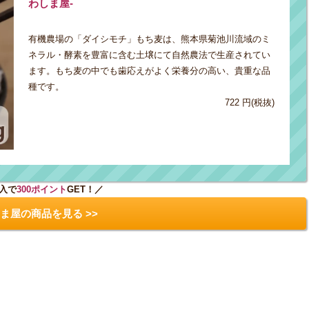
わしま屋-
有機農場の「ダイシモチ」もち麦は、熊本県菊池川流域のミ
ネラル・酵素を豊富に含む土壌にて自然農法で生産されてい
ます。もち麦の中でも歯応えがよく栄養分の高い、貴重な品
種です。
722 円(税抜)
入で
300ポイント
GET！／
ま屋の商品を見る >>