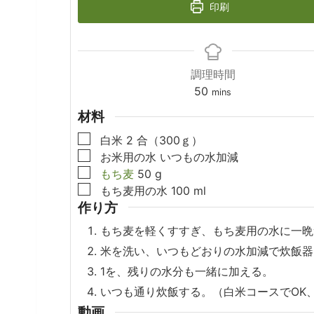
印刷
調理時間
minutes
50
mins
材料
▢
白米
2
合（300ｇ）
▢
お米用の水
いつもの水加減
▢
もち麦
50
g
▢
もち麦用の水
100
ml
作り方
もち麦を軽くすすぎ、もち麦用の水に一晩
米を洗い、いつもどおりの水加減で炊飯器
1を、残りの水分も一緒に加える。
いつも通り炊飯する。（白米コースでOK
動画