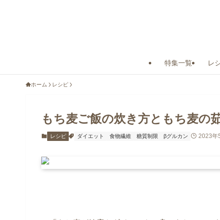
特集一覧
レ
ホーム
レシピ
もち麦ご飯の炊き方ともち麦の
2023年
レシピ
ダイエット
食物繊維
糖質制限
βグルカン