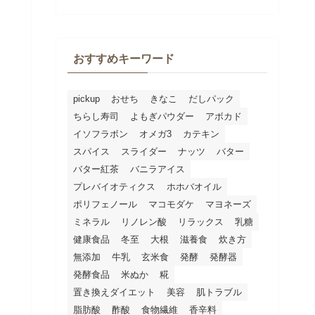
おすすめキーワード
pickup
おせち
きなこ
だしパック
ちらし寿司
よもぎパウダー
アボカド
イソフラボン
オメガ3
カテキン
スパイス
スライダー
ナッツ
バター
バター紅茶
バニラアイス
プレバイオティクス
ホホバオイル
ポリフェノール
マコモダケ
マヨネーズ
ミネラル
リノレン酸
リラックス
乳糖
健康食品
冬至
大根
滋養食
炊き方
無添加
牛乳
玄米食
発酵
発酵器
発酵食品
米ぬか
糀
置き換えダイエット
美容
肌トラブル
脂肪酸
酢酸
食物繊維
香辛料