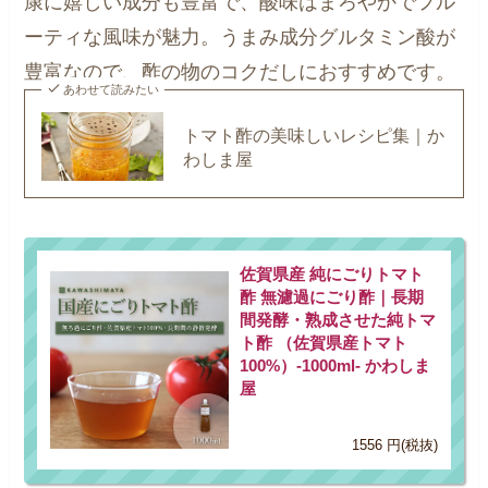
康に嬉しい成分も豊富で、酸味はまろやかでフル
ーティな風味が魅力。うまみ成分グルタミン酸が
豊富なので、酢の物のコクだしにおすすめです。
あわせて読みたい
トマト酢の美味しいレシピ集｜か
わしま屋
佐賀県産 純にごりトマト
酢 無濾過にごり酢｜長期
間発酵・熟成させた純トマ
ト酢 （佐賀県産トマト
100%）-1000ml- かわしま
屋
1556 円(税抜)