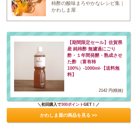
柿酢の酸味まろやかなレシピ集｜
かわしま屋
【期間限定セール】佐賀県
産 純柿酢 無濾過にごり
酢・１年間発酵・熟成させ
た酢 （富有柿
100%）-1000ml-【送料無
料】
2142 円(税抜)
＼初回購入で
300ポイント
GET！／
かわしま屋の商品を見る >>