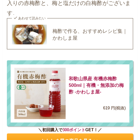
入りの赤梅酢と、梅と塩だけの白梅酢がございま
す。
あわせて読みたい
梅酢で作る、おすすめレシピ集｜
かわしま屋
和歌山県産 有機赤梅酢
500ml｜有機・無添加の梅
酢 -かわしま屋-
619 円(税抜)
＼初回購入で
300ポイント
GET！／