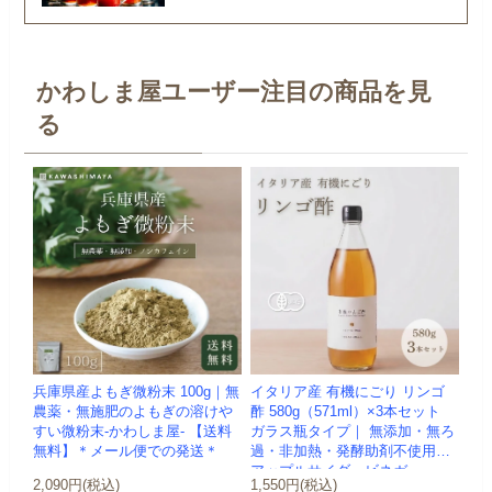
かわしま屋ユーザー注目の商品を見
る
兵庫県産よもぎ微粉末 100g｜無
イタリア産 有機にごり リンゴ
農薬・無施肥のよもぎの溶けや
酢 580g（571ml）×3本セット
すい微粉末-かわしま屋- 【送料
ガラス瓶タイプ｜ 無添加・無ろ
無料】＊メール便での発送＊
過・非加熱・発酵助剤不使用の
アップルサイダービネガー ...
2,090円(税込)
1,550円(税込)