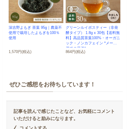
深吉野よもぎ 茶葉 95g｜農薬不
グリーンルイボスティー（非発
使用で栽培したよもぎを100％
酵タイプ） 1.8g x 30包【送料無
使用
料】高品質茶葉100%・オーガニ
ック・ノンカフェイン *メール
便での発送*
1,570円(税込)
864円(税込)
ぜひご感想をお待ちしています！
コメントする