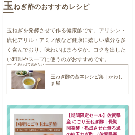
玉
ねぎ酢のおすすめレシピ
玉ねぎを発酵させて作る健康酢です。アリシン・
硫化アリル・アミノ酸など健康に嬉しい成分を多
く含んでおり、味わいはまろやか。コクを出した
い料理やスープに使うのがおすすめです。
あわせて読みたい
玉ねぎ酢の基本レシピ集｜かわし
ま屋
【期間限定セール】佐賀県
産 にごり玉ねぎ酢｜長期
間発酵・熟成させた無ろ過
の純玉ねぎ酢 （佐賀県産