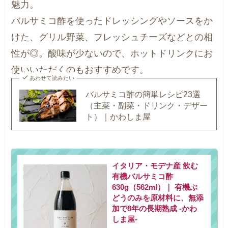
魅力。
バルサミコ酢を使ったドレッシングやソースをか
けた、グリル野菜、フレッシュチーズなどとの相
性が◎。酸味が少ないので、ホットドリンクにお
使いいただくのもおすすめです。
あわせて読みたい
バルサミコ酢の簡単レシピ23選
（主菜・副菜・ドリンク・デザー
ト）｜かわしま屋
イタリア・モデナ産 飲む
有機バルサミコ酢
630g（562ml）｜ 有機ぶ
どうのみを原材料に、無添
加で8年の長期熟成 -かわ
しま屋-