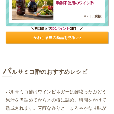
助剤不使用のワイン酢
463 円(税抜)
＼初回購入で
300ポイント
GET！／
かわしま屋の商品を見る >>
バ
ルサミコ酢のおすすめレシピ
バルサミコ酢はワインビネガーは酢絞ったぶどう
果汁を煮詰めてから木の樽に詰め、時間をかけて
熟成されます。芳醇な香りと、まろやかな甘味が