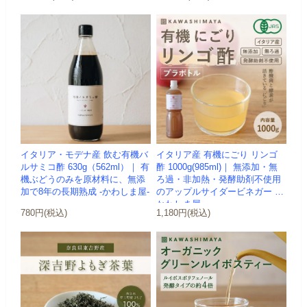
イタリア・モデナ産 飲む有機バ
イタリア産 有機にごり リンゴ
ルサミコ酢 630g（562ml）｜ 有
酢 1000g(985ml)｜ 無添加・無
機ぶどうのみを原材料に、無添
ろ過・非加熱・発酵助剤不使用
加で8年の長期熟成 -かわしま屋-
のアップルサイダービネガー -
かわしま屋-
780円(税込)
1,180円(税込)