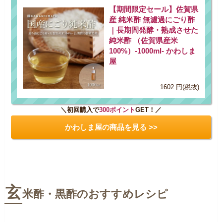
【期間限定セール】佐賀県
産 純米酢 無濾過にごり酢
｜長期間発酵・熟成させた
純米酢 （佐賀県産米
100%）-1000ml- かわしま
屋
1602 円(税抜)
＼初回購入で
300ポイント
GET！／
かわしま屋の商品を見る >>
玄
米酢・黒酢のおすすめレシピ