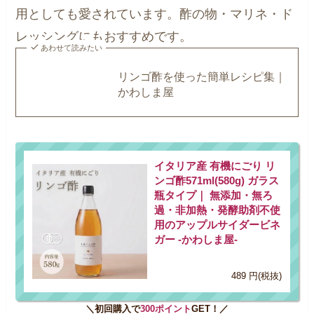
用としても愛されています。酢の物・マリネ・ド
レッシングにもおすすめです。
あわせて読みたい
リンゴ酢を使った簡単レシピ集｜
かわしま屋
イタリア産 有機にごり リ
ンゴ酢571ml(580g) ガラス
瓶タイプ｜ 無添加・無ろ
過・非加熱・発酵助剤不使
用のアップルサイダービネ
ガー -かわしま屋-
489 円(税抜)
＼初回購入で
300ポイント
GET！／