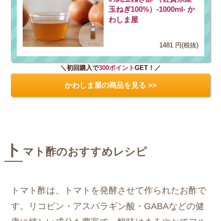
玉ねぎ100%）-1000ml- か
わしま屋
1481 円(税抜)
＼初回購入で
300ポイント
GET！／
かわしま屋の商品を見る >>
ト
マト酢のおすすめレシピ
トマト酢は、トマトを発酵させて作られたお酢で
す。リコピン・アスパラギン酸・GABAなどの健