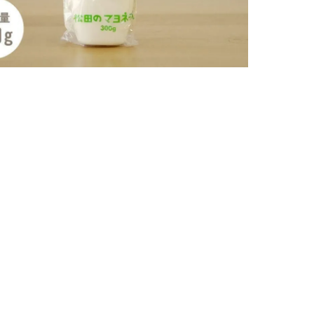
土
ューを書く
日付順
評価順
ドナルド久美子様
購入確認済み