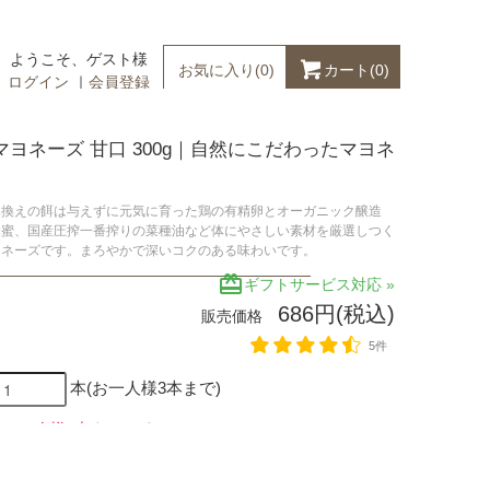
ようこそ、ゲスト様
カート(
0
)
お気に入り(
0
)
ログイン
｜
会員登録
マヨネーズ 甘口 300g｜自然にこだわったマヨネ
み換えの餌は与えずに元気に育った鶏の有精卵とオーガニック醸造
蜂蜜、国産圧搾一番搾りの菜種油など体にやさしい素材を厳選しつく
ヨネーズです。まろやかで深いコクのある味わいです。
redeem
ギフトサービス対応 »
686円(税込)
販売価格
5件
本(お一人様3本まで)
本(お一人様3本まで)
です