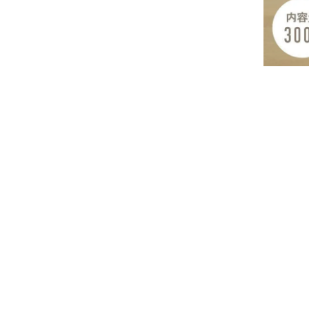
特集
人気ランキング
新商品
開催中のキャンペーン
全ての商品
送料無料の商品
有機・オーガニック
SALE
お徳用・業務用
レビ
お客様の声
よくあるご質問
かわしま屋とは
かわしま屋の読み物
「Food for Well-being」