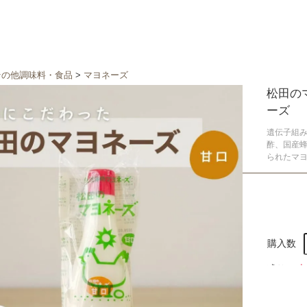
その他調味料・食品
>
マヨネーズ
松田の
ーズ
遺伝子組
酢、国産
られたマ
購入数
残り
16