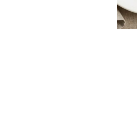
特集
人気ランキング
新商品
開催中のキャンペーン
全ての商品
送料無料の商品
有機・オーガニック
SALE
お徳用・業務用
お客様の声
よくあるご質問
かわしま屋とは
レビ
かわしま屋の読み物
「Food for Well-being」