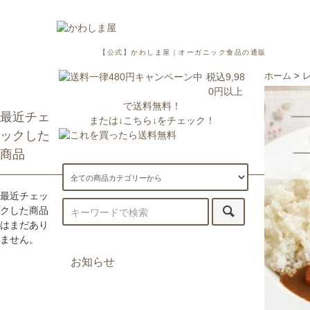
【公式】かわしま屋｜オーガニック食品の通販
税込9,98
ホーム
>
0円以上
で送料無料！
最近チェ
または↓こちら↓をチェック！
ックした
商品
最近チェッ
クした商品
はまだあり
ません。
お知らせ
7/29更新：一部地域への配送が遅
延・休止しております。