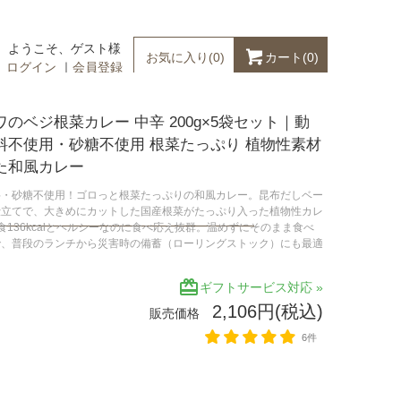
ようこそ、ゲスト様
カート(
0
)
お気に入り(
0
)
ログイン
｜
会員登録
のベジ根菜カレー 中辛 200g×5袋セット｜動
料不使用・砂糖不使用 根菜たっぷり 植物性素材
た和風カレー
料・砂糖不使用！ゴロっと根菜たっぷりの和風カレー。昆布だしベー
仕立てで、大きめにカットした国産根菜がたっぷり入った植物性カレ
食136kcalとヘルシーなのに食べ応え抜群。温めずにそのまま食べ
で、普段のランチから災害時の備蓄（ローリングストック）にも最適
redeem
ギフトサービス対応 »
2,106円(税込)
販売価格
6件
セット