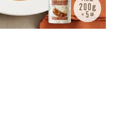
残り
17
土
ューを書く
日付順
評価順