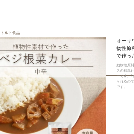
レトルト食品
オーサワ
物性原
で作っ
動物性原
スの和風
ーです。1
られるの
です。
購入数