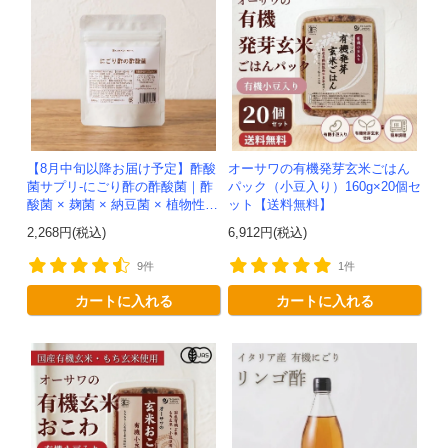
【8月中旬以降お届け予定】酢酸
オーサワの有機発芽玄米ごはん
菌サプリ-にごり酢の酢酸菌｜酢
パック（小豆入り）160g×20個セ
酸菌 × 麹菌 × 納豆菌 × 植物性乳
ット【送料無料】
酸菌20兆個を一粒に凝縮-かわし
2,268円(税込)
6,912円(税込)
ま屋-モニター追加20...
9件
1件
カートに入れる
カートに入れる