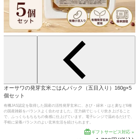
オーサワの発芽玄米ごはんパック（五目入り）160g×5
個セット
有機JAS認定を取得した国産の活性発芽玄米に、きび・緑米・はと麦など6種
の国産雑穀をバランスよく合わせました。圧力鍋でじっくり炊き上げること
で、ふっくらもちもちの食感に仕上げています。電子レンジで温めるだけで、
手軽に栄養バランスのよい玄米生活を続けられます。
redeem
ギフトサービス対応 »