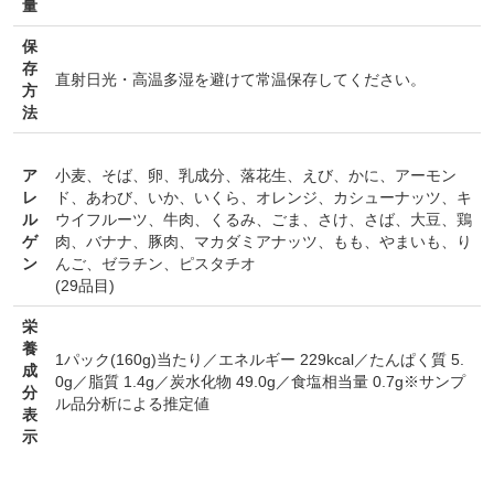
量
保
存
対象者：かわしま屋で初めてお買い物をされる方
直射日光・高温多湿を避けて常温保存してください。
方
利用条件：3,000円以上のお買い物でご利用いただけます
ご利用回数：お一人様1回限り
法
※他のクーポンとの併用はできません
ア
小麦
、
そば
、
卵
、
乳成分
、
落花生
、
えび
、
かに
、
アーモン
レ
ド
、
あわび
、
いか
、
いくら
、
オレンジ
、
カシューナッツ
、
キ
クーポンのご利用方法はこちら >>
ル
ウイフルーツ
、
牛肉
、
くるみ
、
ごま
、
さけ
、
さば
、
大豆
、
鶏
ゲ
肉
、
バナナ
、
豚肉
、
マカダミアナッツ
、
もも
、
やまいも
、
り
ン
んご
、
ゼラチン
、
ピスタチオ
(29品目)
栄
養
1パック(160g)当たり／エネルギー 229kcal／たんぱく質 5.
成
0g／脂質 1.4g／炭水化物 49.0g／食塩相当量 0.7g※サンプ
分
ル品分析による推定値
表
示