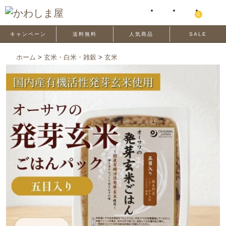
0
キャンペーン
送料無料
人気商品
SALE
ホーム
>
玄米・白米・雑穀
>
玄米