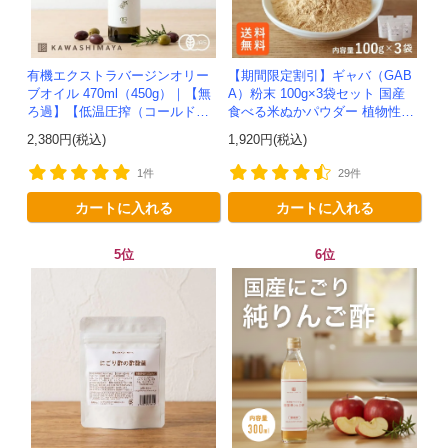
有機エクストラバージンオリー
【期間限定割引】ギャバ（GAB
ブオイル 470ml（450g）｜【無
A）粉末 100g×3袋セット 国産
ろ過】【低温圧搾（コールドプ
食べる米ぬかパウダー 植物性乳
レス）製法】イタリア産-かわし
酸菌発酵 -かわしま屋- 【送料無
2,380円(税込)
1,920円(税込)
ま屋-
料】*メール便での発送...
1件
29件
カートに入れる
カートに入れる
5位
6位