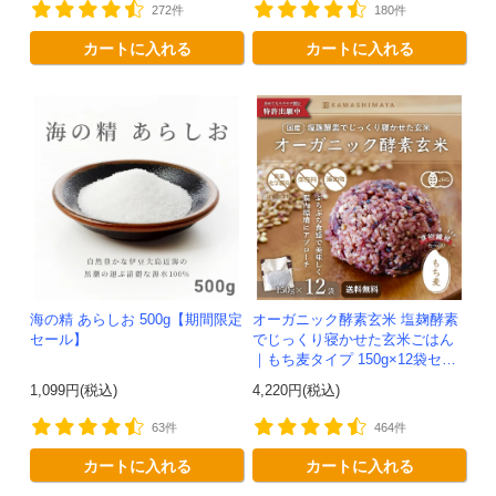
272件
180件
カートに入れる
カートに入れる
海の精 あらしお 500g【期間限定
オーガニック酵素玄米 塩麹酵素
セール】
でじっくり寝かせた玄米ごはん
｜もち麦タイプ 150g×12袋セッ
ト -かわしま屋-【送料無料】
1,099円(税込)
4,220円(税込)
63件
464件
カートに入れる
カートに入れる