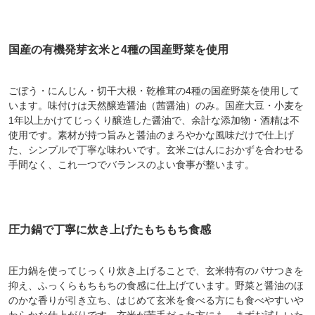
国産の有機発芽玄米と4種の国産野菜を使用
ごぼう・にんじん・切干大根・乾椎茸の4種の国産野菜を使用して
います。味付けは天然醸造醤油（茜醤油）のみ。国産大豆・小麦を
1年以上かけてじっくり醸造した醤油で、余計な添加物・酒精は不
使用です。素材が持つ旨みと醤油のまろやかな風味だけで仕上げ
た、シンプルで丁寧な味わいです。玄米ごはんにおかずを合わせる
手間なく、これ一つでバランスのよい食事が整います。
圧力鍋で丁寧に炊き上げたもちもち食感
圧力鍋を使ってじっくり炊き上げることで、玄米特有のパサつきを
抑え、ふっくらもちもちの食感に仕上げています。野菜と醤油のほ
のかな香りが引き立ち、はじめて玄米を食べる方にも食べやすいや