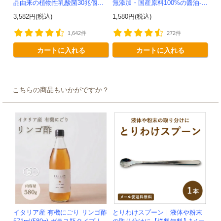
品由来の植物性乳酸菌30兆個入
無添加・国産原料100%の醤油-か
り！有機JAS認定 -かわしま屋-
わしま屋-
3,582円(税込)
1,580円(税込)
【送料無料】 *メ...
1,642件
272件
カートに入れる
カートに入れる
こちらの商品もいかがですか？
イタリア産 有機にごり リンゴ酢
とりわけスプーン｜液体や粉末