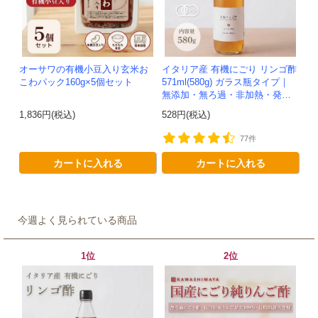
オーサワの有機小豆入り玄米お
イタリア産 有機にごり リンゴ酢
こわパック160g×5個セット
571ml(580g) ガラス瓶タイプ｜
無添加・無ろ過・非加熱・発酵
助剤不使用のアップルサイダー
1,836円(税込)
528円(税込)
ビネガー -かわしま屋-
77件
カートに入れる
カートに入れる
今週よく見られている商品
1位
2位