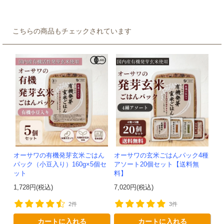
こちらの商品もチェックされています
オーサワの有機発芽玄米ごはん
オーサワの玄米ごはんパック4種
パック（小豆入り）160g×5個セ
アソート20個セット【送料無
ット
料】
1,728円(税込)
7,020円(税込)
2件
3件
カートに入れる
カートに入れる