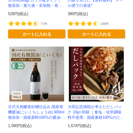
571ml(580g) ガラス瓶タイプ｜
の取り分けに【送料無料】*メー
無添加・無ろ過・非加熱・発酵
ル便での発送*
助剤不使用のアップルサイダー
528円(税込)
380円(税込)
ビネガー -かわしま屋-
77件
198件
カートに入れる
カートに入れる
古式天然醸造杉桶仕込み 国産有
大田記念病院が考えただしパッ
機醤油(こいくちしょうゆ) 900ml
ク 10g×30袋 ｜食塩・化学調味
無添加・国産原料100%の醤油-か
料不使用、国産素材100%のだし
わしま屋-
パック
1,580円(税込)
1,674円(税込)