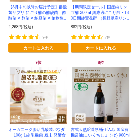
【8月中旬以降お届け予定】酢酸
【期間限定セール】国産純リン
菌サプリ-にごり酢の酢酸菌｜酢
ゴ酢-300ml-無濾過にごり酢・18
酸菌 × 麹菌 × 納豆菌 × 植物性乳
0日間静置発酵 （長野県産リンゴ
酸菌20兆個を一粒に凝縮-かわし
100%）-かわしま屋-
2,268円(税込)
882円(税込)
ま屋-モニター追加20...
9件
7件
カートに入れる
カートに入れる
7位
8位
オーガニック腸活乳酸菌パウダ
古式天然醸造杉桶仕込み 国産有
ー 100g 1袋 乳酸菌 粉末 発酵食
機醤油(こいくちしょうゆ) 900ml