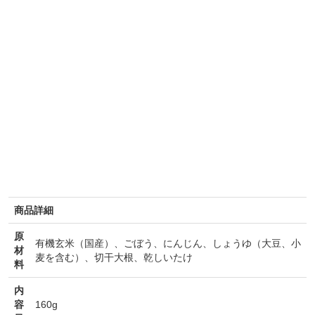
会員登録ありがとうございます！
商品詳細
＼ ご登録の感謝を込めて ／
新規会員様限定
特典クーポン
原
有機玄米（国産）、ごぼう、にんじん、しょうゆ（大豆、小
材
新規会員様限定
麦を含む）、切干大根、乾しいたけ
料
300
今すぐ使える
円OFFクーポン
を
300
内
ご用意しました🎁
円OFF
容
160g