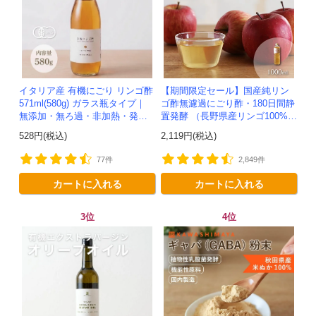
イタリア産 有機にごり リンゴ酢
【期間限定セール】国産純リン
571ml(580g) ガラス瓶タイプ｜
ゴ酢無濾過にごり酢・180日間静
無添加・無ろ過・非加熱・発酵
置発酵 （長野県産リンゴ100%）
助剤不使用のアップルサイダー
-1000ml-かわしま屋-
528円(税込)
2,119円(税込)
ビネガー -かわしま屋-
77件
2,849件
カートに入れる
カートに入れる
3位
4位