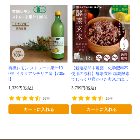
有機レモン ストレート果汁10
【栽培期間中農薬・化学肥料不
0％ イタリアシチリア産【700m
使用の原料】酵素玄米 塩麹酵素
l】
でじっくり寝かせた玄米ごはん
｜ベーシックタイプ 150g×12袋
1,339円(税込)
3,799円(税込)
セット -かわしま屋-【送料無
料】
57件
15件
カートに入れる
カートに入れる