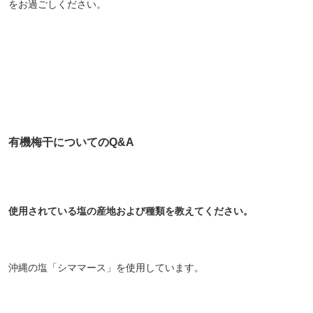
をお過ごしください。
対象者：かわしま屋で初めてお買い物をされる方
利用条件：3,000円以上のお買い物でご利用いただけます
ご利用回数：お一人様1回限り
※他のクーポンとの併用はできません
クーポンのご利用方法はこちら >>
有機梅干についてのQ&A
使用されている塩の産地および種類を教えてください。
沖縄の塩「シママース」を使用しています。