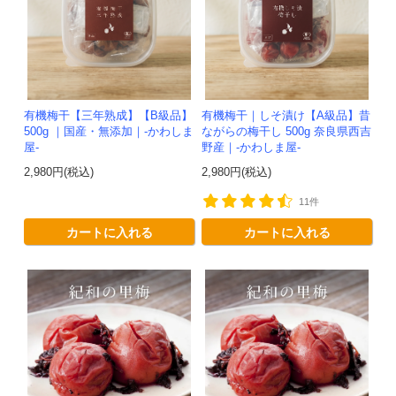
有機梅干【三年熟成】【B級品】
有機梅干｜しそ漬け【A級品】昔
500g ｜国産・無添加｜-かわしま
ながらの梅干し 500g 奈良県西吉
屋-
野産｜-かわしま屋-
2,980円(税込)
2,980円(税込)
11件
カートに入れる
カートに入れる