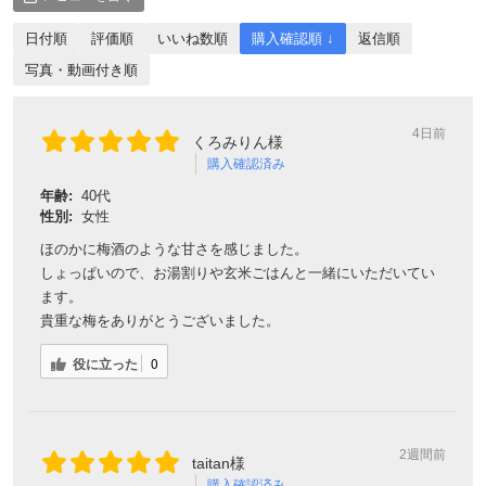
日付順
評価順
いいね数順
購入確認順 ↓
返信順
写真・動画付き順
4日前
くろみりん様
購入確認済み
年齢:
40代
性別:
女性
ほのかに梅酒のような甘さを感じました。
しょっぱいので、お湯割りや玄米ごはんと一緒にいただいてい
ます。
貴重な梅をありがとうございました。
役に立った
0
2週間前
taitan様
購入確認済み