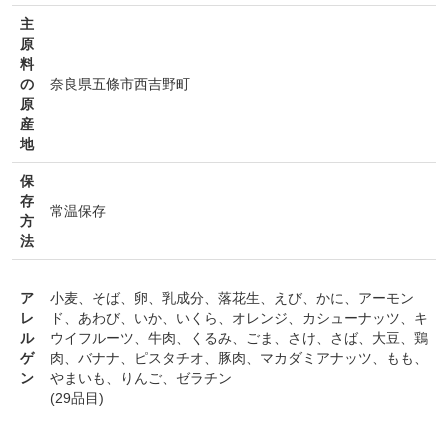
主
原
料
の
奈良県五條市西吉野町
原
産
地
保
存
常温保存
方
法
ア
小麦
、
そば
、
卵
、
乳成分
、
落花生
、
えび
、
かに
、
アーモン
レ
ド
、
あわび
、
いか
、
いくら
、
オレンジ
、
カシューナッツ
、
キ
ル
ウイフルーツ
、
牛肉
、
くるみ
、
ごま
、
さけ
、
さば
、
大豆
、
鶏
ゲ
肉
、
バナナ
、
ピスタチオ
、
豚肉
、
マカダミアナッツ
、
もも
、
ン
やまいも
、
りんご
、
ゼラチン
(29品目)