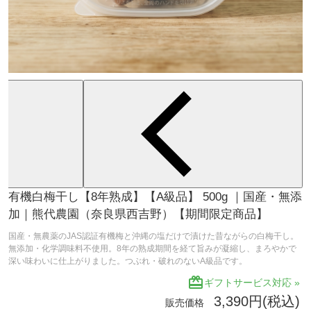
有機白梅干し【8年熟成】【A級品】 500g ｜国産・無添
加｜熊代農園（奈良県西吉野）【期間限定商品】
国産・無農薬のJAS認証有機梅と沖縄の塩だけで漬けた昔ながらの白梅干し。
無添加・化学調味料不使用。8年の熟成期間を経て旨みが凝縮し、まろやかで
深い味わいに仕上がりました。つぶれ・破れのないA級品です。
redeem
ギフトサービス対応 »
3,390円(税込)
販売価格