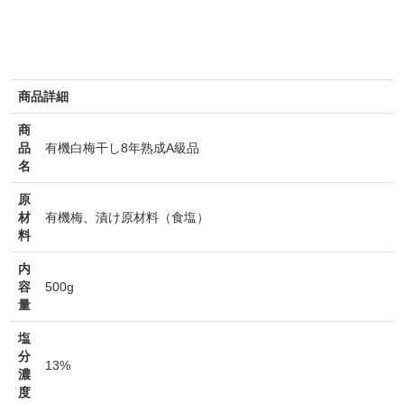
商品詳細
商
品
有機白梅干し8年熟成A級品
名
原
材
有機梅、漬け原材料（食塩）
料
内
容
500g
量
塩
分
13%
濃
度