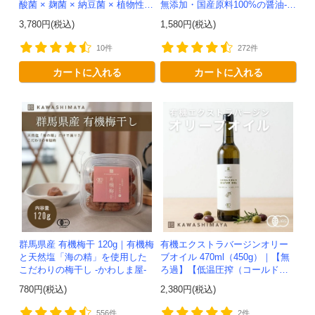
酸菌 × 麹菌 × 納豆菌 × 植物性乳
無添加・国産原料100%の醤油-か
酸菌20兆個を一粒に凝縮-かわし
わしま屋-
3,780円(税込)
1,580円(税込)
ま屋-【送料無料】*メ...
10件
272件
カートに入れる
カートに入れる
群馬県産 有機梅干 120g｜有機梅
有機エクストラバージンオリー
と天然塩「海の精」を使用した
ブオイル 470ml（450g）｜【無
こだわりの梅干し -かわしま屋-
ろ過】【低温圧搾（コールドプ
レス）製法】イタリア産-かわし
780円(税込)
2,380円(税込)
ま屋-
556件
2件