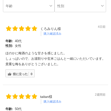
4日前
くろみりん様
購入確認済み
年齢:
40代
性別:
女性
ほのかに梅酒のような甘さを感じました。
しょっぱいので、お湯割りや玄米ごはんと一緒にいただいています。
貴重な梅をありがとうございました。
役に立った
0
2週間前
taitan様
購入確認済み
年齢:
50代