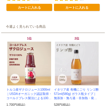
カートに入れる
カートに入れる
今週よく見られている商品
1位
2位
トルコ産ザクロジュース1000ml
イタリア産 有機にごり リンゴ酢
｜USDAオーガニック認証取得・
571ml(580g) ガラス瓶タイプ｜
コールドプレス製法による100%
無添加・無ろ過・非加熱・発酵
ザクロジュース
助剤不使用のアップルサイダー
1,700円(税込)
528円(税込)