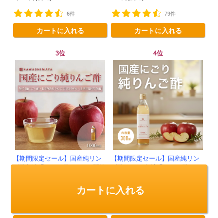
ビネガー -かわしま屋-
6件
79件
カートに入れる
カートに入れる
3位
4位
【期間限定セール】国産純リン
【期間限定セール】国産純リン
ゴ酢無濾過にごり酢・180日間静
ゴ酢-300ml-無濾過にごり酢・18
置発酵 （長野県産リンゴ100%）
0日間静置発酵 （長野県産リンゴ
-1000ml-かわしま屋-
100%）-かわしま屋-
カートに入れる
2,119円(税込)
882円(税込)
2,851件
7件