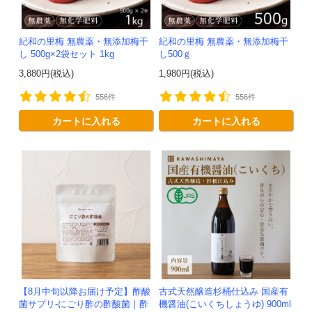
紀和の里梅 無農薬・無添加梅干
紀和の里梅 無農薬・無添加梅干
し 500g×2袋セット 1kg
し500ｇ
3,880円(税込)
1,980円(税込)
556件
556件
カートに入れる
カートに入れる
【8月中旬以降お届け予定】酢酸
古式天然醸造杉桶仕込み 国産有
菌サプリ-にごり酢の酢酸菌｜酢
機醤油(こいくちしょうゆ) 900ml