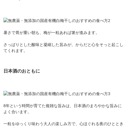
暑さで胃が重い朝も、梅が一粒あれば箸が進みます。
さっぱりとした酸味と凝縮した旨みが、からだと心をそっと起こし
てくれます。
日本酒のおともに
会員登録ありがとうございます！
＼ ご登録の感謝を込めて ／
新規会員様限定
特典クーポン
新規会員様限定
8年という時間が育てた複雑な旨みは、日本酒のまろやかな旨みに
300
今すぐ使える
円OFFクーポン
を
よく合います。
300
ご用意しました🎁
円OFF
一粒をゆっくり味わう大人の楽しみ方で、心ほぐれる夜のひととき